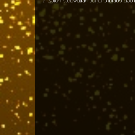
สำเร็จในการเดิมพันและควบคุมความเสี่ยงได้อย่