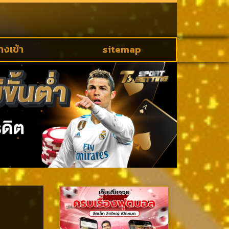
างเข้า
sitemap