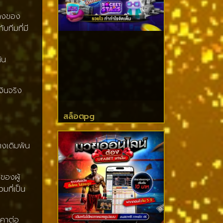
ดลงของ
บทีมที่มี
้น
งินจริง
สล็อตpg
างเดิมพัน
ของผู้
มที่เป็น
าคาต่อ