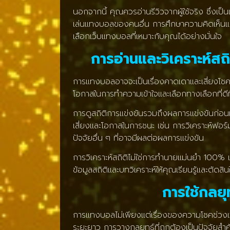
นอกจากนี้ คุณควรอ่านรีวิวจากผู้ใช้จริง ซึ่งเป็
เล่นแทงบอลของคนอื่น การศึกษาความคิดเห็นและร
เลือกเว็บแทงบอลที่เหมาะกับคุณได้อย่างมั่นใจ
การอ่านและวิเคราะห์ส
การแทงบอลอาจจะเป็นเรื่องคาดเดาและเสี่ยงโชค แ
โอกาสในการทำความเข้าใจและเลือกทางเลือกที่ดี
การดูสถิติการแข่งขันรวมถึงผลการแข่งขันก่อน
เสี่ยงและโอกาสในการชนะ เช่น การวิเคราะห์ฟอร์
ปัจจัยอื่น ๆ ที่อาจมีผลต่อผลการแข่งขัน
การวิเคราะห์สถิติไม่ใช่การทำนายแม่นยำ 100% แต
ข้อมูลสถิติและบทวิเคราะห์ให้คุณเรียนรู้และตัดส
การใช้กลย
การแทงบอลไม่เพียงแต่เรื่องของความโชคช่วงเวล
ระยะยาว การวางกลยุทธ์ที่ถูกต้องเป็นปัจจัยสำ