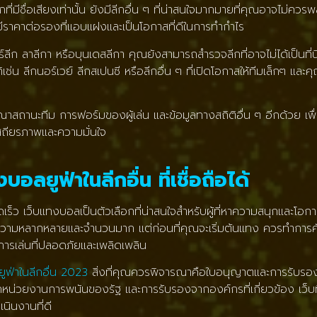
กที่มีชื่อเสียงเท่านั้น ยังมีลีกอื่น ๆ ที่น่าสนใจมากมายที่คุณอาจไม่ควร
่จะมีราคาต่อรองที่แอบแฝงและเป็นโอกาสที่ดีในการทำกำไร
ร์ลีก ลาลีกา หรือบุนเดสลีกา คุณยังสามารถสำรวจลีกที่อาจไม่ได้เป็นที่
น ลีกนอร์เวย์ ลีกสเปนซี หรือลีกอื่น ๆ ที่เปิดโอกาสให้ทีมเล็กๆ แล
ณาสถานะทีม การฟอร์มของผู้เล่น และข้อมูลทางสถิติอื่น ๆ อีกด้วย เพื
สถียรภาพและความมั่นใจ
อลยูฟ่าในลีกอื่น ที่เชื่อถือได้
ดเร็ว เว็บแทงบอลเป็นตัวเลือกที่น่าสนใจสำหรับผู้ที่หาความสนุกและโอก
้มีความหลากหลายและจำนวนมาก แต่ก่อนที่คุณจะเริ่มต้นแทง ควรทำการ
ณ์การเล่นที่ปลอดภัยและเพลิดเพลิน
ูฟ่าในลีกอื่น 2023
สิ่งที่คุณควรพิจารณาคือใบอนุญาตและการรับร
กหน่วยงานการพนันของรัฐ และการรับรองจากองค์กรที่เกี่ยวข้อง เว็บที่
ินงานที่ดี