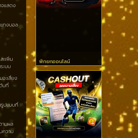
าอาจแสดง
ล่นแทงบอล
ะเพิ่ม
พักยกออนไลน์
นระบบ
จะเสี่ยง
ับที่
รูปแบบที่
ด้ตามผล
สบความ