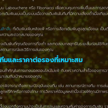
มระบบ Labouchere หรือ Fibonacci เพื่อควบคุมการเพิ่มขึ้นและการล
กเดิมพันแบบเป็นระบบเมื่อวางเดิมพันในทีมที่มีความเสี่ยงต่ำเมื่อเทียบกั
ลีกอื่น
ที่เดิมพันเพิ่มหลังแพ้ หรือการเลือกเดิมพันสูงสุดเมื่อชนะ เป็นต
ตล์และความสะดวกสบายของคุณ
ดิมพันที่คุณต้องการที่จะทำ และทดสอบกลยุทธ์ในระยะสั้นก่อนใช้กับเ
ับสถานการณ์และวิธีการเล่นของคุณ
กทีมและราคาต่อรองที่เหมาะสม
้นตอนสำคัญในการแทงบอลออนไลน์ไม่แพ้ กับเพราะความสำเร็จของการว
ามเหมาะสมกับเป้าหมายของคุณ
รพิจารณาถึงสถานะปัจจุบันของทีม เช่น สถานการณ์ทางทีม การเล่น
ฟรีคิกหรือการยิงโทษ การวิเคราะห์ข้อมูลเหล่านี้จะช่วยให้คุณมีภาพรว
ัน
านี้บ่งบอกถึงความน่าจะเป็นในการชนะและความคุ้มค่าของการเดิมพัน ร