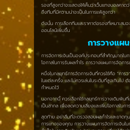
รองที่สูงกว่าจะแสดงให้เห็นว่าเว็บแทงบอลคาดว่
ถึงทีมที่มีความน่าจะเป็นในการแพ้สูงกว่า
ดังนั้น การเลือกทีมและราคาต่อรองที่เหมาะสมจ
ออนไลน์เพิ่มขึ้น
การวางแผน
การจัดการเงินเป็นองค์ประกอบที่สำคัญมากใน
โอกาสในการรับผลกำไร การวางแผนการจัดการเง
หนึ่งในกลยุทธ์การจัดการเงินที่ควรใช้คือ “กา
ในแต่ละครั้ง และไม่ควรเล่นในระดับที่สูงเกินไป
กำหนดไว้
นอกจากนี้ ควรเลือกใช้กลยุทธ์การวางเดิมพันที
เป็นสากล เพื่อลดความเสี่ยงและเพิ่มโอกาสในกา
สุดท้าย อย่าลืมที่จะตรวจสอบผลกำไรและขาดทุนจ
การแทงของคุณ การวางแผนการจัดการเงินในกา