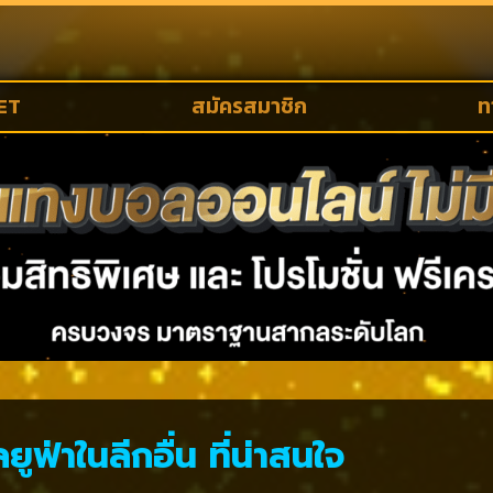
ET
สมัครสมาชิก
ท
ฟ่าในลีกอื่น ที่น่าสนใจ