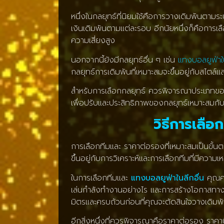
หนึ่งในกลยุทธ์ที่นิยมใช้คือการวางเดิมพันตา
เงินเดิมพันตามแต่ละรอบ อีกนัยหนึ่งก็คือการเลือ
ความเสี่ยงสูง
นอกจากนี้ยังมีกลยุทธ์อื่น ๆ เช่น
แทงบอลยูฟ่าใน
กลยุทธ์การเดิมพันที่เหมาะสมจะขึ้นอยู่กับสไ
สำหรับการเลือกกลยุทธ์ ควรพิจารณาประเภทของเ
เพื่อปรับและประสิทธิภาพของกลยุทธ์เหมาะสมก
วิธีการเลือ
การเลือกทีมและ ราคาต่อรองที่เหมาะสมเป็นขั
ขึ้นอยู่กับการวิเคราะห์และการเลือกทีมที่มีคว
ในการเลือกทีมและ
แทงบอลยูฟ่าในลีกอื่น
คุณคว
เล่นกำลังทำงานอย่างไร และการสร้างโอกาสทางลูก
มิตรและครบถ้วนก่อนที่คุณจะตัดสินใจวางเดิมพ
อีกสิ่งหนึ่งที่ควรพิจารณาคือราคาต่อรอง ราค