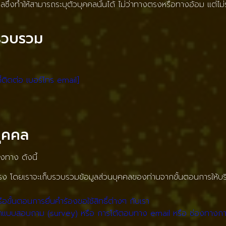
คลซึ่งทำให้สามารถระบุตัวบุคคลนั้นได้ ไม่ว่าทางตรงหรือทางอ้อม แต่ไม
บรวบรวม
นที่ติดต่อ เบอร์โทร email]
บุคคล
งทาง ดังนี้
ยตรง โดยเราจะเก็บรวบรวมข้อมูลส่วนบุคคลของท่านจากขั้นตอนการให้บร
ือขั้นตอนการยื่นคำร้องขอใช้สิทธิ์ต่างๆ กับเรา
แบบสอบถาม (survey) หรือ การโต้ตอบทาง email หรือ ช่องทางการ