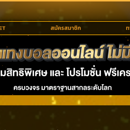
ET
สมัครสมาชิก
ท