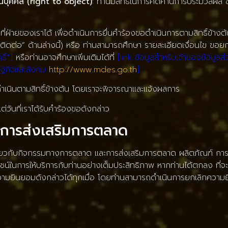
นบุคคล (right to object)
: ท่านมีสิทธิ์ในการคัดคานการประมวลผล ข
ที่ฝ่ายของเราได้ เพื่อดำเนินการยื่นคำร้องขอดำเนินการตามสิทธิ์ข้างต้
ิดต่อ” ด้านล่างนี้) หรือ ท่านสามารถศึกษา รายละเอียดเงื่อนไข ขอย
ิ์*]
หรือท่านอาจศึกษาเพิ่มเติมได้ที่
[link ข้อมูลสำหรับเจ้าของข้อมูลส
รษฐกิจและสังคม
http://www.mdes.go.th
]
การดำเนินตามสิทธิ์ข้างต้น โดยเราจะพิจารณาและแจ้งผลการ
ันที่เราได้รับคำร้องขอดังกล่าว
การส่งเสริมการตลาด
เกี่ยวกับกิจกรรมทางการตลาด และการส่งเสริมการตลาด ผลิตภัณฑ์ การ 
ยชน์ในการให้บริการกับท่านอย่างเต็มประสิทธิภาพ หากท่านได้ตกลง ที่จะ
ิกความยินยอมดังกล่าวได้ทุกเมื่อ โดยท่านสามารถดำเนินการยกเลิกควา