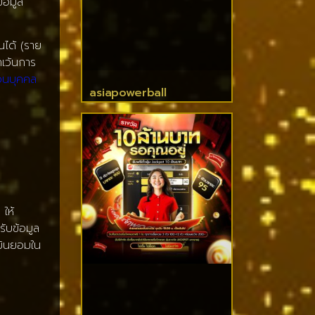
้อมูล
นได้ (ราย
กเว้นการ
่วนบุคคล
asiapowerball
ให้
รับข้อมูล
มยินยอมใน