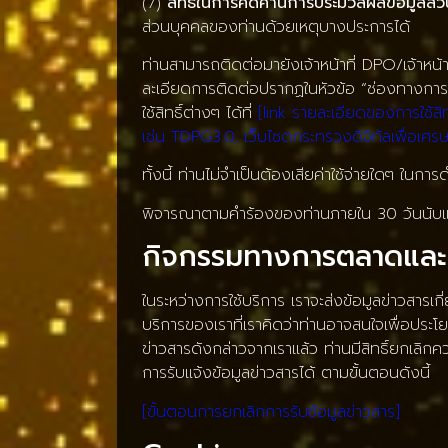
(7)
สิทธิ์ในการคัดคานการประมวลผลข้อมูลส่ว
ส่วนบุคคลของท่านด้วยเหตุบางประการได้
ท่านสามารถติดต่อมายังเจ้าหน้าที่ DPO/เจ้าหน้า
ละเอียดการติดต่อปรากฏในหัวข้อ “ช่องทางการต
ใช้สิทธิ์ต่างๆ ได้ที่
[link รายละเอียดของการใช้สิทธ
เช่น TDPG3.0, เว็บไซตกระทรวงดิจิทัลเพื่อเศ
ทั้งนี้ ท่านไม่จำเป็นต้องเสียค่าใช้จ่ายใดๆ ใน
พิจารณาตามคำร้องของท่านภายใน 30 วันนับแต่ว
กิจกรรมทางการตลาดและ
ในระหว่างการใช้บริการ เราจะส่งข้อมูลข่าวสาร
บริการของเราที่เราคิดว่าท่านอาจสนใจเพื่อประโ
ข่าวสารดังกล่าวจากเราแล้ว ท่านมีสิทธิ์ยกเล
การรับแจ้งข้อมูลข่าวสารได้ ตามขั้นตอนดังนี้
[ขั้นตอนการยกเลิกการรับข้อมูลข่าวสาร]