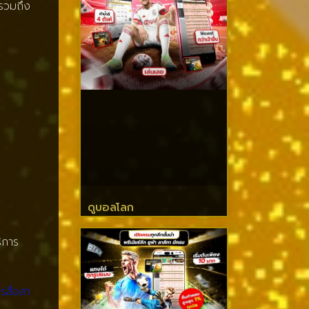
่รวมถึง
ดูบอลโลก
ิการ
สื่อสา