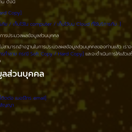
น ดังนี้
Hard Copy]
ณ์นิรภัย / เก็บไว้ใน computer / เก็บไว้บน Cloud ที่ใช้บริการกับ…]
าในการประมวลผลข้อมูลส่วนบุคคล
ิ์หรือไม่สามารถอ้างฐานในการประมวลผลข้อมูลส่วนบุคคลของท่านแล้ว เราจ
ีการทำลาย กรณี Soft Copy / Hard Copy]
และจะดำเนินการให้แล้วเส
ว
มูลส่วนบุคคล
นที่ติดต่อ เบอร์โทร email]
ิกสัญญา