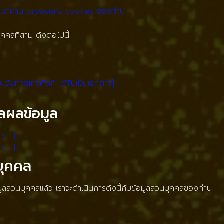
งเราผ่าน browser’s cookies ของท่าน
คคลที่สาม ดังต่อไปนี้
ับแจ้งทางโทรศัพท์ ได้รับเป็นเอกสาร]
ลผลข้อมูล
าร….]
าร….]
บุคคล
อมูลส่วนบุคคลแล้ว เราจะดำเนินการดังนี้กับข้อมูลส่วนบุคคลของท่าน