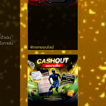
ะดำเนิน
ร็จภายใน
พักยกออนไลน์