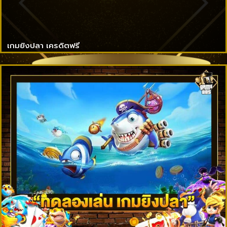
เกมยิงปลา เครดิตฟรี