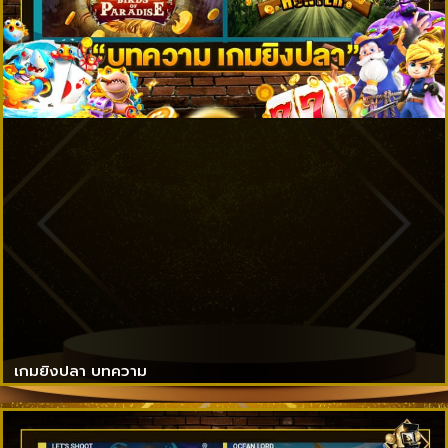
เกมยิงปลา บทความ