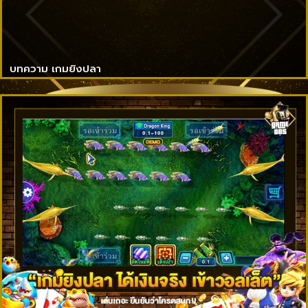
บทความ เกมยิงปลา