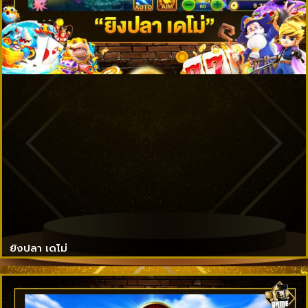
ยิงปลา เดโม่