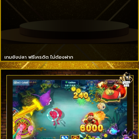
เกมยิงปลา ฟรีเครดิต ไม่ต้องฝาก