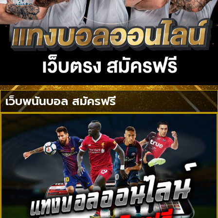
เว็บพนันบอล สมัครฟรี