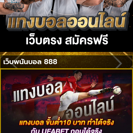
เว็บพนันบอล 888