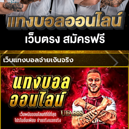
เว็บแทงบอลจ่ายเงินจริง