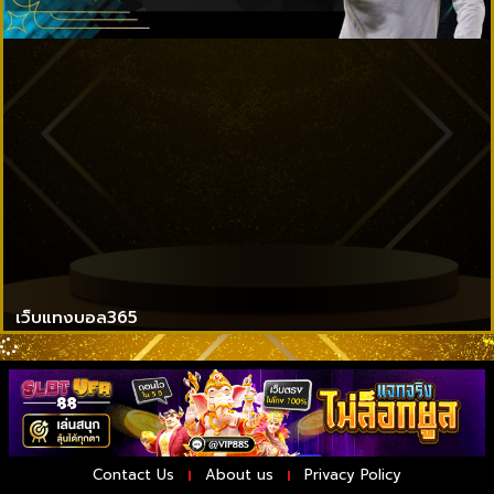
เว็บแทงบอล365
Contact Us
About us
Privacy Policy