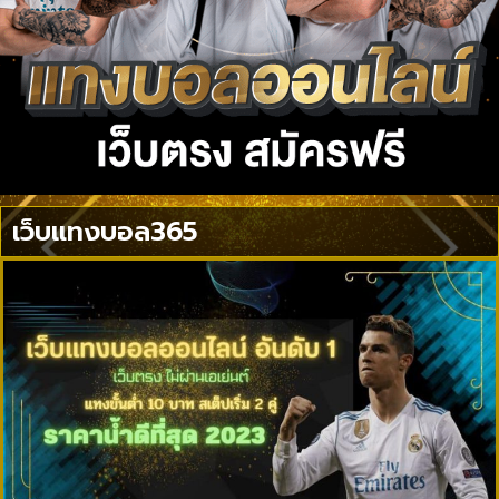
เว็บแทงบอล365