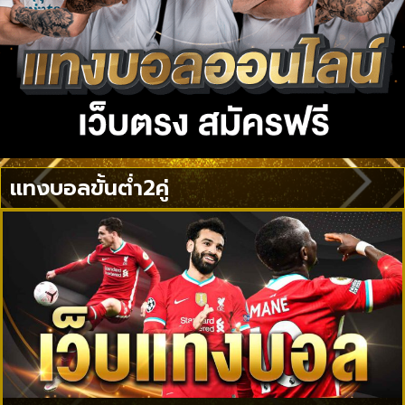
แทงบอลขั้นต่ำ2คู่