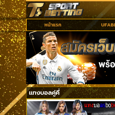
หน้าแรก
UFAB
แทงบอลคู่คี่