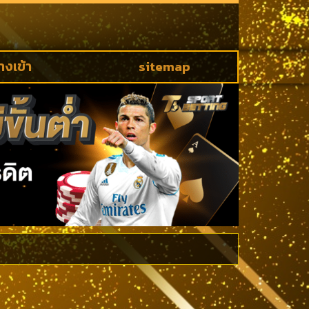
างเข้า
sitemap