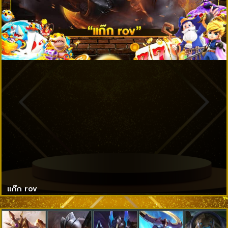
แก๊ก rov