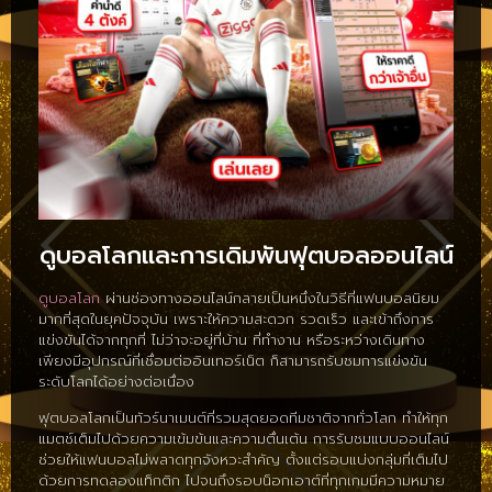
ดูบอลโลกและการเดิมพันฟุตบอลออนไลน์
ดูบอลโลก
ผ่านช่องทางออนไลน์กลายเป็นหนึ่งในวิธีที่แฟนบอลนิยม
มากที่สุดในยุคปัจจุบัน เพราะให้ความสะดวก รวดเร็ว และเข้าถึงการ
แข่งขันได้จากทุกที่ ไม่ว่าจะอยู่ที่บ้าน ที่ทำงาน หรือระหว่างเดินทาง
เพียงมีอุปกรณ์ที่เชื่อมต่ออินเทอร์เน็ต ก็สามารถรับชมการแข่งขัน
ระดับโลกได้อย่างต่อเนื่อง
ฟุตบอลโลกเป็นทัวร์นาเมนต์ที่รวมสุดยอดทีมชาติจากทั่วโลก ทำให้ทุก
แมตช์เต็มไปด้วยความเข้มข้นและความตื่นเต้น การรับชมแบบออนไลน์
ช่วยให้แฟนบอลไม่พลาดทุกจังหวะสำคัญ ตั้งแต่รอบแบ่งกลุ่มที่เต็มไป
ด้วยการทดลองแท็กติก ไปจนถึงรอบน็อกเอาต์ที่ทุกเกมมีความหมาย