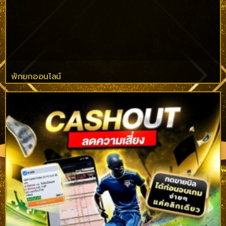
พักยกออนไลน์