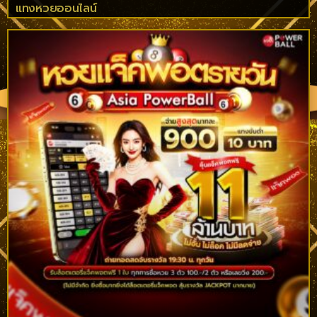
แทงหวยออนไลน์