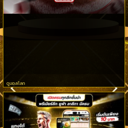
ดูบอลโลก