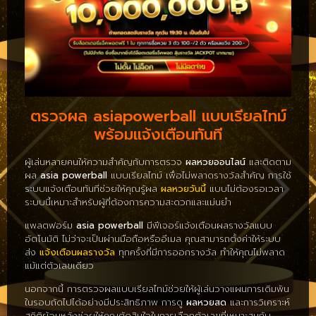
ตรวจผล asiapowerball แบบเรียลไทม์
พร้อมแจ้งเตือนทันที
ผู้เล่นหลายคนให้ความสำคัญกับการตรวจ
ผลหวยออนไลน์
และติดตาม
ผล
asia powerball
แบบเรียลไทม์ เพื่อไม่พลาดรางวัลสำคัญ การใช้
ระบบแจ้งเตือนทันทีช่วยให้คุณรู้ผล
ผลหวยวันนี้
แบบไม่ต้องรอเวลา
ระบบนี้เหมาะสำหรับผู้ที่ต้องการความสะดวกและแม่นยำ
แพลตฟอร์ม
asia powerball
มีฟีเจอร์แจ้งเตือนผลรางวัลแบบ
อัตโนมัติ ไม่ว่าจะเป็นผ่านมือถือหรืออีเมล คุณสามารถตั้งค่าให้ระบบ
ส่ง
แจ้งเตือนผลรางวัล
ทุกครั้งที่มีการออกรางวัล ทำให้คุณไม่พลาด
แม้แต่ตัวเลขเดียว
นอกจากนี้ การตรวจผลแบบเรียลไทม์ช่วยให้ผู้เล่นวางแผนการเดิมพัน
ในรอบถัดไปได้อย่างมีประสิทธิภาพ การดู
ผลหวยสด
และการวิเคราะห์
สถิติย้อนหลังช่วยให้คุณตัดสินใจในการเลือกตัวเลขที่เหมาะสมกับ