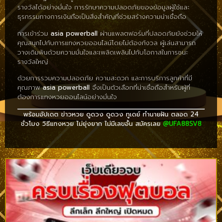
รางวัลได้อย่างมั่นใจ การรักษาความปลอดภัยของข้อมูลผู้ใช้และ
ธุรกรรมทางการเงินถือเป็นสิ่งสำคัญที่ช่วยสร้างความน่าเชื่อถือ
การเข้าร่วม
asia powerball
ผ่านแพลตฟอร์มที่ปลอดภัยยังช่วยให้
คุณสนุกไปกับการแทงหวยออนไลน์โดยไม่ต้องกังวล ผู้เล่นสามารถ
วางเดิมพันด้วยความมั่นใจและเพลิดเพลินไปกับโอกาสในการชนะ
รางวัลใหญ่
ด้วยการรวมความปลอดภัย ความสะดวก และการบริการลูกค้าที่มี
คุณภาพ
asia powerball
จึงเป็นตัวเลือกที่น่าเชื่อถือสำหรับผู้ที่
ต้องการแทงหวยออนไลน์อย่างมั่นใจ
พร้อมอัปเดต ข่าวหวย ดูดวง ดูดวง ทูเดย์ ทำนายฝัน ตลอด 24
ชั่วโมง วิธีแทงหวย ไม่ยุ่งยาก ไม่มีเลขอั้น สมัครเลย
@UFA88SV8