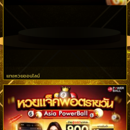
แทงหวยออนไลน์