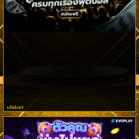
ufabet