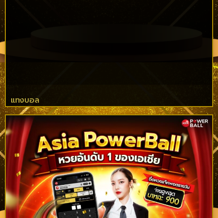
แทงบอล