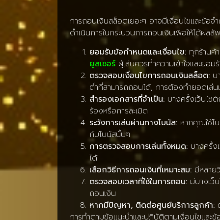
การถอนเงินสล็อตเยอะๆ อาจมีเงื่อนไขและข้อจำกั
ดำเนินการในกระบวนการถอนเงินเพื่อให้ได้ผลลัพธ์ท
ยอมรับข้อกำหนดและเงื่อนไข:
ทุกร้านค้
ยูสเซอร์
ผู้เล่นควรทำความเข้าใจและยอมรั
ตรวจสอบเงื่อนไขการถอนเงินสล็อต:
บาง
ต่ำที่สามารถถอนได้, การต้องทำยอดเล่นเท
สำรองเอกสารที่จำเป็น:
บางครั้งเว็บไซต
ร้องหรือการละเมิด
ระวังการเล่นผ่านทางโบนัส:
หากคุณใช้โบน
กับโบนัสนั้นๆ
การตรวจสอบการเล่นทั้งหมด:
บางครั้ง
ได้
เลือกวิธีการถอนเงินที่เหมาะสม:
มีหลายวิ
ตรวจสอบเวลาที่ใช้ในการถอน:
มีบางเว็บ
ถอนเงิน
หากมีปัญหา, ติดต่อศูนย์บริการลูกค้า:
ถ
การทำตามข้อแนะนำและปฏิบัติตามเงื่อนไขและข้อ