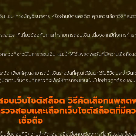
ิน เช่น ทางบัญชีธนาคาร หรือผ่านบัตรเครดิต คุณควรเลือกวิธีที่สะด
ยะเวลาที่เกี่ยวข้องกับการทำรายการถอนเงิน เนื่องจากมีทั้งการทำร
อกลวงที่อาจมีในการถอนเงิน แนะนำให้ใช้แพลตฟอร์มที่มีความเชื่อถือแล
ง เพื่อให้คุณสามารถนำเงินรางวัลที่คุณได้รับมาใช้ในชีวิตประจำวันไ
บัติตามขั้นตอนที่กล่าวถึงเพื่อให้การถอนเงินเป็นไปอย่างถูกต้องและ
อบเว็บไซต์สล็อต วิธีคัดเลือกแพลต
ารตรวจสอบและเลือกเว็บไซต์สล็อตที่มีคว
เชื่อถือ
เป็นขั้นตอนที่มีความสำคัญอย่างยิ่งเมื่อคุณต้องการที่จะเริ่มเล่นสล็อต