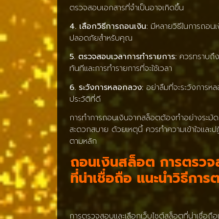
ตรวจสอบเอกสารที่จำเป็นอาจเกิดขึ้น
4. เลือกวิธีการถอนเงิน:
มีหลายวิธีในการถอนเง
ปลอดภัยสำหรับคุณ
5. ตรวจสอบเวลาการทำรายการ:
ควรทราบถึงระ
ทันทีและการทำรายการที่จะใช้เวลา
6. ระวังการหลอกลวง:
อย่าลืมที่จะระวังการหล
ประวัติที่ดี
การทำการถอนเงินจากสล็อตต้องทำอย่างระมัดระวั
สะดวกสบาย ด้วยเหตุนี้ ควรทำความเข้าใจและปฏิ
ตามหลัก
ถอนเงินสล็อต การตรวจส
ที่น่าเชื่อถือ แนะนำวิธีก
การตรวจสอบและเลือกเว็บไซต์สล็อตที่น่าเชื่อถือ