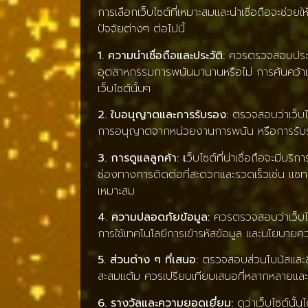
การเลือกเว็บไซต์ที่เหมาะสมและน่าเชื่อถือจะช่ว
ปัจจัยต่างๆ ต่อไปนี้
1. ความน่าเชื่อถือและประวัติ:
ควรตรวจสอบประวัติ
อุตสาหกรรมการพนันมานานหรือไม่ การค้นคว้าและอ
เว็บไซต์นั้นๆ
2. ใบอนุญาตและการรับรอง:
ตรวจสอบว่าเว็บไ
การอนุญาตจากหน่วยงานการพนัน หรือการรับ
3. การดูแลลูกค้า: เ
ว็บไซต์ที่น่าเชื่อถือจะมีบ
ช่องทางการติดต่อที่สะดวกและรวดเร็วเช่น แชท
เหมาะสม
4. ความปลอดภัยข้อมูล:
ควรตรวจสอบว่าเว็บไ
การใช้เทคโนโลยีการเข้ารหัสข้อมูล และนโยบายคว
5. ส่วนต่าง ๆ ที่เสนอ:
ตรวจสอบส่วนโบนัสและสิทธิ
สะสมแต้ม ควรเปรียบเทียบเสนอที่หลากหลายแล
6. รางวัลและความยอดเยี่ยม:
ดูว่าเว็บไซต์นั้