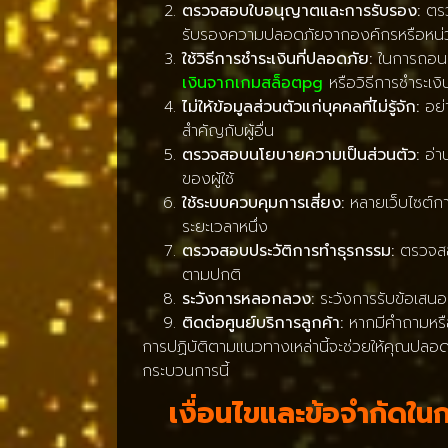
ตรวจสอบใบอนุญาตและการรับรอง:
ตรว
รับรองความปลอดภัยจากองค์กรหรือหน่วยง
ใช้วิธีการชำระเงินที่ปลอดภัย:
ในการถอนเงิ
เงินจากเกมสล็อตpg
หรือวิธีการชำระเง
ไม่ให้ข้อมูลส่วนตัวแก่บุคคลที่ไม่รู้จัก:
อย่า
สำคัญกับผู้อื่น
ตรวจสอบนโยบายความเป็นส่วนตัว:
อ่าน
ของผู้ใช้
ใช้ระบบควบคุมการเสี่ยง:
หลายเว็บไซต์กา
ระยะเวลาหนึ่ง
ตรวจสอบประวัติการทำธุรกรรม:
ตรวจสอบ
ตามปกติ
ระวังการหลอกลวง:
ระวังการรับข้อเสนอ
ติดต่อศูนย์บริการลูกค้า:
หากมีคำถามหรือ
การปฏิบัติตามแนวทางเหล่านี้จะช่วยให้คุณปลอ
กระบวนการนี้
เงื่อนไขและข้อจำกัดใน