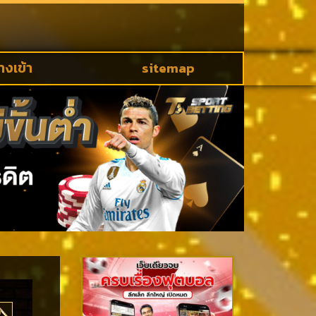
างเข้า
sitemap