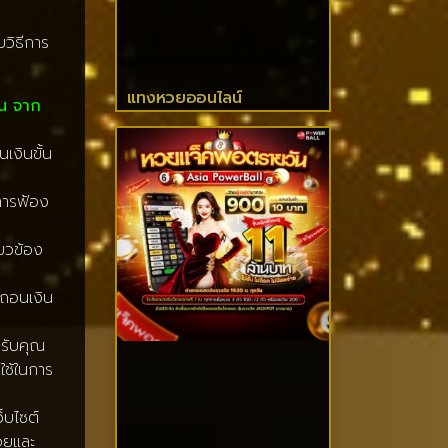
บวิธีการ
แทงหวยออนไลน์
ิน จาก
เงินขั้น
การฟ้อง
่ยวข้อง
ถถอนเงิน
หรับคุณ
ใช้ในการ
็บไซต์
อยและ