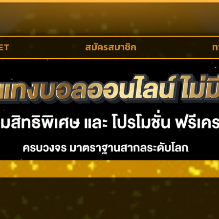
ET
สมัครสมาชิก
ท