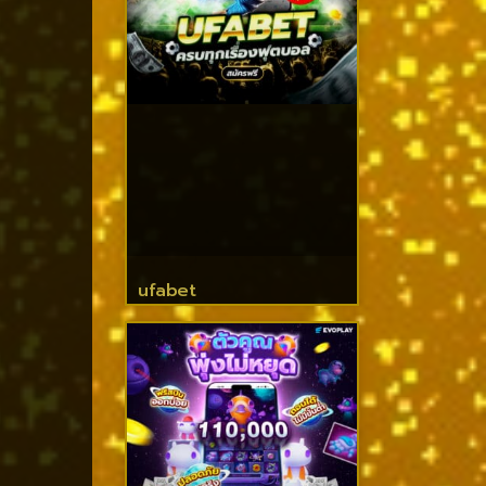
ufabet