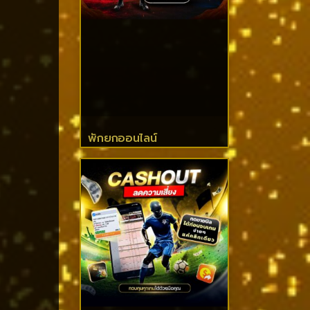
พักยกออนไลน์