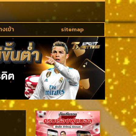
างเข้า
sitemap