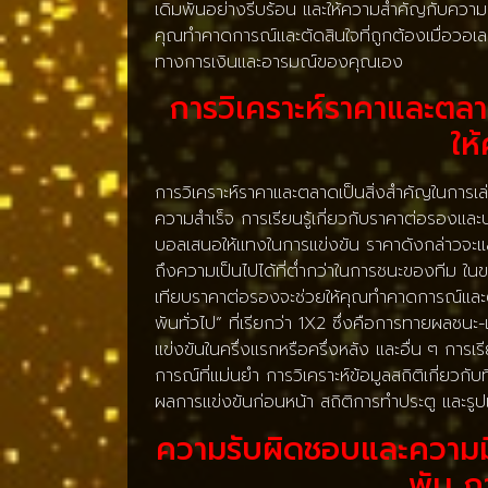
เดิมพันอย่างรีบร้อน และให้ความสำคัญกับความ
คุณทำคาดการณ์และตัดสินใจที่ถูกต้องเมื่อวอเ
ทางการเงินและอารมณ์ของคุณเอง
การวิเคราะห์ราคาและตล
ให้
การวิเคราะห์ราคาและตลาดเป็นสิ่งสำคัญในการเล
ความสำเร็จ การเรียนรู้เกี่ยวกับราคาต่อรองแ
บอลเสนอให้แทงในการแข่งขัน ราคาดังกล่าวจ
ถึงความเป็นไปได้ที่ต่ำกว่าในการชนะของทีม ในข
เทียบราคาต่อรองจะช่วยให้คุณทำคาดการณ์และต
พันทั่วไป” ที่เรียกว่า 1X2 ซึ่งคือการทายผลชน
แข่งขันในครึ่งแรกหรือครึ่งหลัง และอื่น ๆ การ
การณ์ที่แม่นยำ การวิเคราะห์ข้อมูลสถิติเกี่ยวก
ผลการแข่งขันก่อนหน้า สถิติการทำประตู และร
ความรับผิดชอบและความม
พัน ก