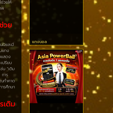
ช่วยให้
ภาพ
ช่วย
แทงบอล
นใจและมี
ว็บแทง
ูงแสดง
ะเปรียบ
่น “เดิม
ู การ
้คุณทำคาด
 การศึกษา
รเดิม