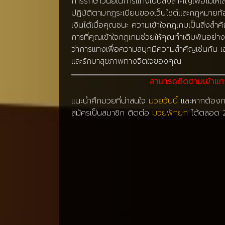
การรักษาวินัยในการแทงเป็นสิ่งสำคัญเพื่อไม่ให
ปฏิบัติตามกฎระเบียบของเว็บไซต์และกฎหมายท้
เงินได้เมื่อคุณชนะ ความเข้าใจกฎเกมเป็นสิ่งสำคัญ
การที่คุณเข้าใจกฎเกมช่วยให้คุณทำเดิมพันอย่า
ว่าการแทงเพื่อความสนุกมีความสำคัญเช่นกัน เล่
และรักษาสุขภาพทางจิตใจของคุณ
สามารถติดตามเข้าแทง
แนะนำศึกมวยที่น่าสนใจ
มวยวันนี้
และหากต้องการ
สมัครเป็นสมาชิก ติดต่อ
มวยพักยก
ได้ตลอด 2