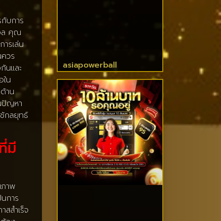
รกับการ
บอล คุณ
 การเล่น
ณควร
asiapowerball
งกันและ
ือใน
งด้าน
ันปัญหา
ช้กลยุทธ์
่มี
ุณภาพ
ป็นการ
กาสสำเร็จ