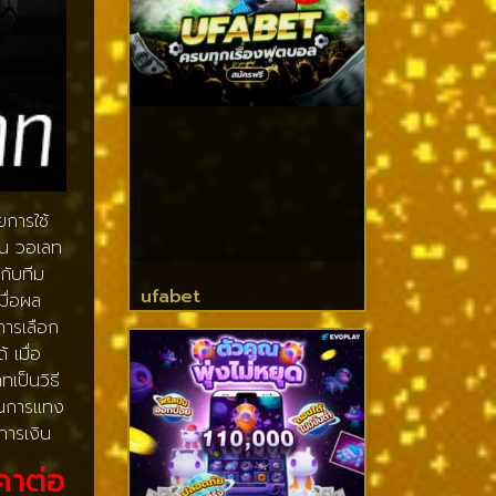
ยการใช้
้น วอเลท
กับทีม
ufabet
มื่อผล
การเลือก
 เมื่อ
เป็นวิธี
้ในการแทง
การเงิน
คาต่อ