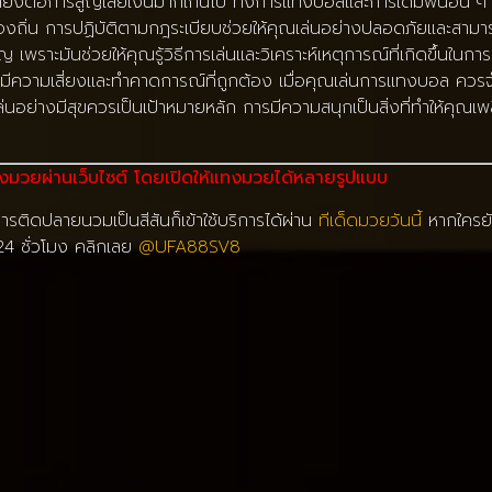
้เสี่ยงต่อการสูญเสียเงินมากเกินไป ทั้งการแทงบอลและการเดิมพันอื่น ๆ
องถิ่น การปฏิบัติตามกฎระเบียบช่วยให้คุณเล่นอย่างปลอดภัยและสาม
 เพราะมันช่วยให้คุณรู้วิธีการเล่นและวิเคราะห์เหตุการณ์ที่เกิดขึ้นในการ
งมีความเสี่ยงและทำคาดการณ์ที่ถูกต้อง เมื่อคุณเล่นการแทงบอล ควรจ
นอย่างมีสุขควรเป็นเป้าหมายหลัก การมีความสนุกเป็นสิ่งที่ทำให้คุณเพ
มวยผ่านเว็บไซต์ โดยเปิดให้แทงมวยได้หลายรูปแบบ
ติดปลายนวมเป็นสีสันก็เข้าใช้บริการได้ผ่าน
ทีเด็ดมวยวันนี้
หากใครยัง
4 ชั่วโมง คลิกเลย
@UFA88SV8