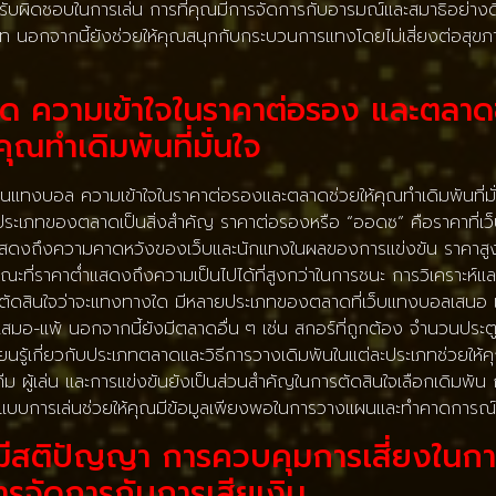
รับผิดชอบในการเล่น การที่คุณมีการจัดการกับอารมณ์และสมาธิอย่างดี
ลท นอกจากนี้ยังช่วยให้คุณสนุกกับกระบวนการแทงโดยไม่เสี่ยงต่อสุข
าด ความเข้าใจในราคาต่อรอง และตลาด
คุณทำเดิมพันที่มั่นใจ
่นแทงบอล ความเข้าใจในราคาต่อรองและตลาดช่วยให้คุณทำเดิมพันที่มั่
ละประเภทของตลาดเป็นสิ่งสำคัญ ราคาต่อรองหรือ “ออดซ” คือราคาที่เ
ะแสดงถึงความคาดหวังของเว็บและนักแทงในผลของการแข่งขัน ราคาส
ณะที่ราคาต่ำแสดงถึงความเป็นไปได้ที่สูงกว่าในการชนะ การวิเคราะห์แล
ัดสินใจว่าจะแทงทางใด มีหลายประเภทของตลาดที่เว็บแทงบอลเสนอ เช
ะ-เสมอ-แพ้ นอกจากนี้ยังมีตลาดอื่น ๆ เช่น สกอร์ที่ถูกต้อง จำนวนประต
เรียนรู้เกี่ยวกับประเภทตลาดและวิธีการวางเดิมพันในแต่ละประเภทช่วยให
ับทีม ผู้เล่น และการแข่งขันยังเป็นส่วนสำคัญในการตัดสินใจเลือกเดิมพัน
ูปแบบการเล่นช่วยให้คุณมีข้อมูลเพียงพอในการวางแผนและทำคาดการณ์
ีสติปัญญา การควบคุมการเสี่ยงในกา
ารจัดการกับการเสียเงิน