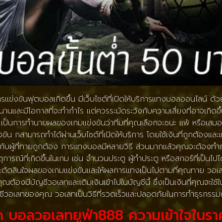
แข่งขันฟุตบอลเกิดขึ้น มีเว็บไซต์ที่เปิดให้บริการแทงบอลออนไลน์ ด้ว
นและมีโอกาสที่จะทำกำไร แต่ควรระมัดระวังกับความเสี่ยงที่อาจเกิดขึ
 เป็นการทำนายผลของเกมแข่งขันว่าทีมที่คุณเลือกจะชนะ แพ้ หรือเสมอ
 กสามารถทำได้ผ่านเว็บไซต์ที่เปิดให้บริการ โดยใช้เงินที่ถูกต้องและเ
้กับผู้ที่ทายถูกต้อง การแทงบอลมีหลายวิธี ส่วนมากแล้วคุณจะต้องทำ
์ที่เกิดขึ้นในเกม เช่น จำนวนประตู ผู้ทำประตู หรือสกอร์ที่เป็นไปได้
ตัดสินใจผลของเกมแข่งขันและให้ผลการแทงเป็นไปตามที่คุณทาย วอเลท
องมีบัญชีวอเลทและเติมเงินเข้าไปในบัญชีนี้ ซึ่งเป็นเงินที่คุณจะใช
ัญชีวอเลทของคุณ วอเลทเป็นวิธีที่รวดเร็วและปลอดภัยในการทำธุรกรรม
ด บอลวอเลทยูฟ่า888 ความเข้าใจในรา