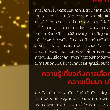
การมีความรับผิดชอบและความมีสติปัญญาเป็นส
เสียเงิน และการเรียนรู้จากความผิดพลาดเป็นแน
ควรเข้าใจถึงความเสี่ยงที่เกี่ยวข้อง และรับรู้
แทบไม่ควบคุม และความคิดถึงการพนันอยู่ตลอ
หาความช่วยเหลือจากผู้เชี่ยวชาญในการปัญหากา
แก้ไขปัญหาการพนัน, รับรายละเอียดเกี่ยวกับเว็
ปัญหาการพนัน การเลือกเวลาที่เหมาะสมในการเล่
อารมณ์และสุขภาพ คุณควรหลีกเลี่ยงการเล่นเมื่
การพนันเป็นสิ่งสำคัญ เพราะการวอเลทอาจเสพติด
ในการป้องกันเป็นอย่างมากช่วยให้คุณเล่นอย่
ความรู้เกี่ยวกับการเลือก
ความเป็นมา บ
การเลือกเว็บแทงบอลที่น่าเชื่อถือเป็นสิ่งสำคัญ เน
ความปลอดภัยและรูปแบบการเดิมพันที่เหมาะสมช
เลือกเดิมพันในแบบที่มีความตั้งใจและการวางแผน