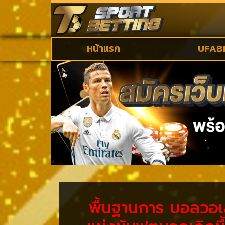
หน้าแรก
UFAB
พื้นฐานการ บอลวอเ