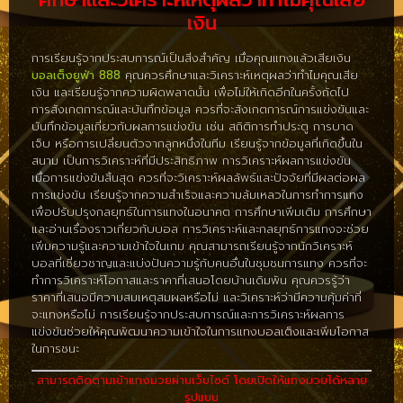
เงิน
การเรียนรู้จากประสบการณ์เป็นสิ่งสำคัญ เมื่อคุณแทงแล้วเสียเงิน
บอลเต็งยูฟ่า 888
คุณควรศึกษาและวิเคราะห์เหตุผลว่าทำไมคุณเสีย
เงิน และเรียนรู้จากความผิดพลาดนั้น เพื่อไม่ให้เกิดอีกในครั้งถัดไป
การสังเกตการณ์และบันทึกข้อมูล ควรที่จะสังเกตการณ์การแข่งขันและ
บันทึกข้อมูลเกี่ยวกับผลการแข่งขัน เช่น สถิติการทำประตู การบาด
เจ็บ หรือการเปลี่ยนตัวจากลูกหนึ่งในทีม เรียนรู้จากข้อมูลที่เกิดขึ้นใน
สนาม เป็นการวิเคราะห์ที่มีประสิทธิภาพ การวิเคราะห์ผลการแข่งขัน
เมื่อการแข่งขันสิ้นสุด ควรที่จะวิเคราะห์ผลลัพธ์และปัจจัยที่มีผลต่อผล
การแข่งขัน เรียนรู้จากความสำเร็จและความล้มเหลวในการทำการแทง
เพื่อปรับปรุงกลยุทธ์ในการแทงในอนาคต การศึกษาเพิ่มเติม การศึกษา
และอ่านเรื่องราวเกี่ยวกับบอล การวิเคราะห์และกลยุทธ์การแทงจะช่วย
เพิ่มความรู้และความเข้าใจในเกม คุณสามารถเรียนรู้จากนักวิเคราะห์
บอลที่เชี่ยวชาญและแบ่งปันความรู้กับคนอื่นในชุมชนการแทง ควรที่จะ
ทำการวิเคราะห์โอกาสและราคาที่เสนอโดยบ้านเดิมพัน คุณควรรู้ว่า
ราคาที่เสนอมีความสมเหตุสมผลหรือไม่ และวิเคราะห์ว่ามีความคุ้มค่าที่
จะแทงหรือไม่ การเรียนรู้จากประสบการณ์และการวิเคราะห์ผลการ
แข่งขันช่วยให้คุณพัฒนาความเข้าใจในการแทงบอลเต็งและเพิ่มโอกาส
ในการชนะ
สามารถติดตามเข้าแทงมวยผ่านเว็บไซต์ โดยเปิดให้แทงมวยได้หลาย
รูปแบบ