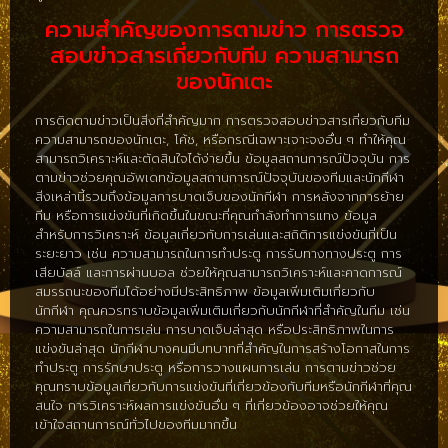
ความสำคัญของการตามข่าว การตรวจ
สอบข่าวสารเกี่ยวกับทีม ความสามารถ
ของนักเตะ
การติดตามข่าวเป็นสิ่งที่สำคัญมาก การตรวจสอบข่าวสารเกี่ยวกับทีม
ความสามารถของนักเตะ, โค้ช, หรือกรณีเฉพาะเจาะจงอื่น ๆ ทำให้คุณ
สามารถวิเคราะห์และตัดสินใจได้ง่ายขึ้น ข้อมูลสถานการณ์ปัจจุบัน การ
ตามข่าวช่วยคุณอัพเดทข้อมูลสถานการณ์ปัจจุบันของทีมและนักกีฬา
สิ่งเหล่านี้รวมถึงข้อมูลการบาดเจ็บของนักกีฬา การหลังจากการย้าย
ทีม หรือการแข่งขันที่เกิดขึ้นในขณะที่คุณกำลังทำการแทง ข้อมูล
สำหรับการวิเคราะห์ ข้อมูลเกี่ยวกับการเล่นและสถิติการแข่งขันที่เป็น
ระยะยาว เช่น ความสามารถในการทำประตู การรับทางทางประตู การ
เสียบัลล์ และการผ่านบอล ช่วยให้คุณสามารถวิเคราะห์และคาดการณ์
สมรรถนะของทีมได้อย่างมีประสิทธิภาพ ข้อมูลเพิ่มเติมเกี่ยวกับ
นักกีฬา คุณควรทราบข้อมูลเพิ่มเติมเกี่ยวกับนักกีฬาที่สำคัญในทีม เช่น
ความสามารถในการเล่น การบาดเจ็บล่าสุด หรือประสิทธิภาพในการ
แข่งขันล่าสุด นักกีฬาบางคนมีบทบาทที่สำคัญในการสร้างโอกาสในการ
ทำประตู การรักษาประตู หรือการวางแผนการเล่น การตามข่าวช่วย
คุณทราบข้อมูลเกี่ยวกับการแข่งขันที่เกี่ยวข้องกับทีมหรือนักกีฬาที่คุณ
สนใจ การวิเคราะห์ผลการแข่งขันอื่น ๆ ที่เกี่ยวข้องอาจช่วยให้คุณ
เข้าใจสถานการณ์ทั่วไปของทีมมากขึ้น