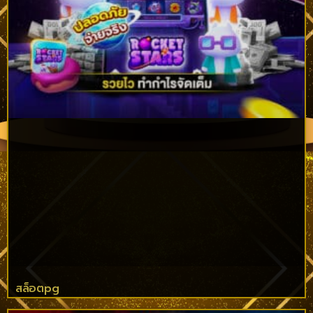
สล็อตpg