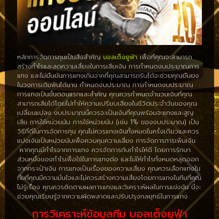
หลักการจัดการทุนเป็นสิ่งสำคัญ
บอลเต็งยูฟ่า
เพื่อที่คุณจะสามารถ
สร้างกำไรและลดความเสี่ยงในการเสียเงิน
การกำหนดงบประมาณการ
แทง และไม่ยืนยันการแทงเกินจากที่คุณสามารถรับได้จะช่วยคุณยืนยง
ในวงการเดิมพันได้นาน กำหนดงบประมาณ การกำหนดงบประมาณ
การแทงเป็นขั้นตอนแรกและสำคัญ คุณควรกำหนดจำนวนเงินที่คุณ
สามารถเสียได้โดยไม่ทำให้ความเปรียบเสียงในชีวิตประจำวันของคุณ
เปลี่ยนแปลง งบประมาณนี้ควรจะเป็นเงินที่คุณพร้อมจะแทงและสูญ
เสีย การใช้หน่วยนับ การใช้หน่วยนับ (เช่น 1% ของงบประมาณ) เป็น
วิธีที่ดีในการจัดการทุน คุณไม่ควรแทงเงินทั้งหมดในครั้งเดียวและควร
แบ่งเงินเป็นหน่วยนับเพื่อควบคุมความเสี่ยง การจัดการการเพิ่มเงิน
หากคุณมีกำไรจากการแทง ควรจัดการกับกำไรให้ดี โดยการรักษา
ส่วนหนึ่งของกำไรเพื่อใช้ในการแทงต่อ และไม่ให้กำไรทั้งหมดหลุดออก
จากกระเป๋าเงิน การแทงเป็นเรื่องของความเสี่ยง คุณควรเลือกแทงใน
ทีมที่คุณมีความมั่นใจและไม่ควรสร้างความเสี่ยงโดยการแทงในทีมที่คุณ
ไม่รู้เรื่อง คุณควรติดตามผลการแทงและวิเคราะห์ผลในการแข่งขัน นี่จะ
ช่วยคุณเรียนรู้จากความผิดพลาดและปรับปรุงกลยุทธ์ในการแทง
การวิเคราะห์ข้อมูลทีม บอลเต็งยูฟ่า