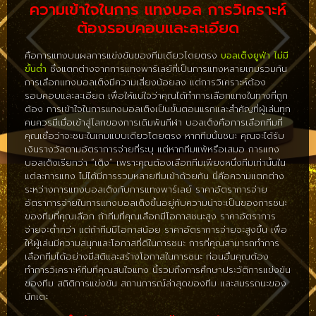
ความเข้าใจในการ แทงบอล การวิเคราะห์
ต้องรอบคอบและละเอียด
คือการแทงบนผลการแข่งขันของทีมเดียวโดยตรง
บอลเต็งยูฟ่า
ไม่มี
ขั้นต่ำ
ซึ่งแตกต่างจากการแทงพาร์เลย์ที่เป็นการแทงหลายเกมรวมกัน
การเลือกแทงบอลเต็งมีความเสี่ยงน้อยลง แต่การวิเคราะห์ต้อง
รอบคอบและละเอียด เพื่อให้แน่ใจว่าคุณได้ทำการเลือกแทงในทางที่ถูก
ต้อง การเข้าใจในการแทงบอลเต็งเป็นขั้นตอนแรกและสำคัญที่ผู้เล่นทุก
คนควรมีเมื่อเข้าสู่โลกของการเดิมพันกีฬา บอลเต็งคือการเลือกทีมที่
คุณเชื่อว่าจะชนะในเกมแบบเดียวโดยตรง หากทีมนั้นชนะ คุณจะได้รับ
เงินรางวัลตามอัตราการจ่ายที่ระบุ แต่หากทีมแพ้หรือเสมอ การแทง
บอลเต็งเรียกว่า “เต็ง” เพราะคุณต้องเลือกทีมเพียงหนึ่งทีมเท่านั้นใน
แต่ละการแทง ไม่ได้มีการรวมหลายทีมเข้าด้วยกัน นี่คือความแตกต่าง
ระหว่างการแทงบอลเต็งกับการแทงพาร์เลย์ ราคาอัตราการจ่าย
อัตราการจ่ายในการแทงบอลเต็งขึ้นอยู่กับความน่าจะเป็นของการชนะ
ของทีมที่คุณเลือก ถ้าทีมที่คุณเลือกมีโอกาสชนะสูง ราคาอัตราการ
จ่ายจะต่ำกว่า แต่ถ้าทีมมีโอกาสน้อย ราคาอัตราการจ่ายจะสูงขึ้น เพื่อ
ให้ผู้เล่นมีความสนุกและโอกาสที่ดีในการชนะ การที่คุณสามารถทำการ
เลือกทีมได้อย่างมีสติและสร้างโอกาสในการชนะ ก่อนอื่นคุณต้อง
ทำการวิเคราะห์ทีมที่คุณสนใจแทง นี้รวมถึงการศึกษาประวัติการแข่งขัน
ของทีม สถิติการแข่งขัน สถานการณ์ล่าสุดของทีม และสมรรถนะของ
นักเตะ