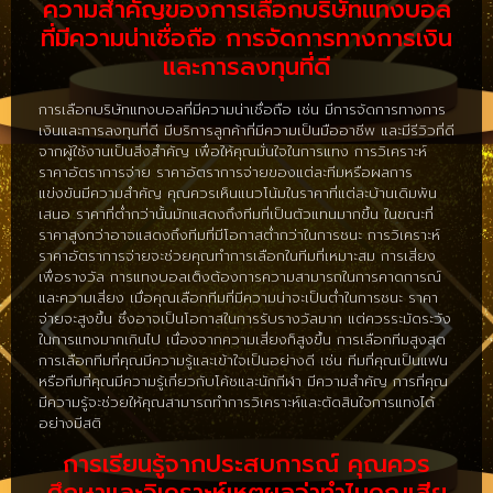
ความสำคัญของการเลือกบริษัทแทงบอล
ที่มีความน่าเชื่อถือ การจัดการทางการเงิน
และการลงทุนที่ดี
การเลือกบริษัทแทงบอลที่มีความน่าเชื่อถือ เช่น มีการจัดการทางการ
เงินและการลงทุนที่ดี มีบริการลูกค้าที่มีความเป็นมืออาชีพ และมีรีวิวที่ดี
จากผู้ใช้งานเป็นสิ่งสำคัญ เพื่อให้คุณมั่นใจในการแทง การวิเคราะห์
ราคาอัตราการจ่าย ราคาอัตราการจ่ายของแต่ละทีมหรือผลการ
แข่งขันมีความสำคัญ คุณควรเห็นแนวโน้มในราคาที่แต่ละบ้านเดิมพัน
เสนอ ราคาที่ต่ำกว่านั้นมักแสดงถึงทีมที่เป็นตัวแทนมากขึ้น ในขณะที่
ราคาสูงกว่าอาจแสดงถึงทีมที่มีโอกาสต่ำกว่าในการชนะ การวิเคราะห์
ราคาอัตราการจ่ายจะช่วยคุณทำการเลือกในทีมที่เหมาะสม การเสี่ยง
เพื่อรางวัล การแทงบอลเต็งต้องการความสามารถในการคาดการณ์
และความเสี่ยง เมื่อคุณเลือกทีมที่มีความน่าจะเป็นต่ำในการชนะ ราคา
จ่ายจะสูงขึ้น ซึ่งอาจเป็นโอกาสในการรับรางวัลมาก แต่ควรระมัดระวัง
ในการแทงมากเกินไป เนื่องจากความเสี่ยงก็สูงขึ้น การเลือกทีมสูงสุด
การเลือกทีมที่คุณมีความรู้และเข้าใจเป็นอย่างดี เช่น ทีมที่คุณเป็นแฟน
หรือทีมที่คุณมีความรู้เกี่ยวกับโค้ชและนักกีฬา มีความสำคัญ การที่คุณ
มีความรู้จะช่วยให้คุณสามารถทำการวิเคราะห์และตัดสินใจการแทงได้
อย่างมีสติ
การเรียนรู้จากประสบการณ์ คุณควร
ศึกษาและวิเคราะห์เหตุผลว่าทำไมคุณเสีย