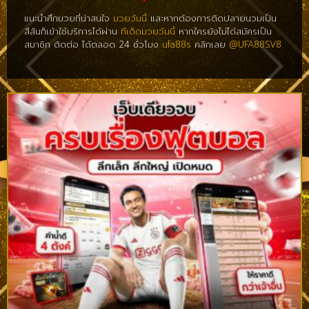
แนะนำศึกมวยที่น่าสนใจ
มวยวันนี้
และหากต้องการติดปลายนวมเป็น
สีสันก็เข้าใช้บริการได้ผ่าน
ทีเด็ดมวยวันนี้
หากใครยังไม่ได้สมัครเป็น
สมาชิก ติดต่อ ได้ตลอด 24 ชั่วโมง
ufa88s
คลิกเลย
@UFA88SV8