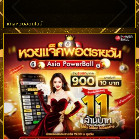
แทงหวยออนไลน์