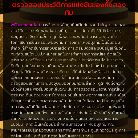
ตรวจสอบประวัติการแข่งขันของทั้งสอง
ทีม
พนันบอลออนไลน์
การวิเคราะห์ข้อมูลทีมเป็นขั้นตอนสำคัญ ตรวจสอบ
ประวัติการแข่งขันของทั้งสองทีม, รายการนักเตะที่ได้/ไม่ได้ลงแข่ง,
ข้อมูลบาดเจ็บ และอื่น ๆ ทุกเรื่องราวของทีมสามารถบ่งบอกถึง
โอกาสในการชนะหรือแพ้ของทีม การวิเคราะห์ข้อมูลทีมเป็นขั้นตอน
สำคัญที่สำคัญในการแทงบอลเต็ง การเตรียมตัวและรับข้อมูลเกี่ยวกับ
ทีมที่คุณสนใจเป็นเป้าหมายหลักในการทำการคาดการณ์และตัดสินใจ
การแทง ประวัติการแข่งขัน คุณควรศึกษาประวัติการแข่งขันระหว่าง
ทีมที่คุณสนใจแทง รวมถึงผลลัพธ์ในการแข่งขันก่อนหน้า คุณสามารถ
เรียกดูสถิติการพบกันระหว่างทีม การที่ทีมได้ชนะกันหรือเสมอกันมาก
น้อยแค่ไหน และผลการแข่งขันที่สำคัญ สถานะปัจจุบันของทีม การ
ตรวจสอบสถานการณ์ปัจจุบันของทีมมีความสำคัญ ดูให้เห็นถึงความ
แข็งแกร่งและฟอร์มของทีมในขณะนั้น การตรวจสอบสถานการณ์เช่น
การบาดเจ็บของนักเตะหรือการแข่งขันในสภาพอากาศและสนามเหมือน
กันสามารถมีผลต่อผลการแข่งขัน นักเตะคนใดคือเสมอเป็นคนรุ่นหนึ่ง
ในการแข่งขันที่มีผลต่อผลการแข่งขัน การตรวจสอบสมรรถนะของนัก
เตะหลักและบทบาทที่พวกเขาจะรับในการแข่งขันเป็นสิ่งสำคัญ นักเตะที่
สำคัญและมีฝีมือสามารถสร้างความตื่นเต้นในเกมหรือมีผลต่อการ
แข่งขัน สถิติเป็นเครื่องมือสำคัญในการวิเคราะห์ข้อมูลทีม คุณ
สามารถเรียนรู้เกี่ยวกับประสิทธิภาพในการทำประตูและกว่างประตู การ
ถูกโยนบัลล์ และอื่น ๆ ที่อาจมีผลในผลการแข่งขัน