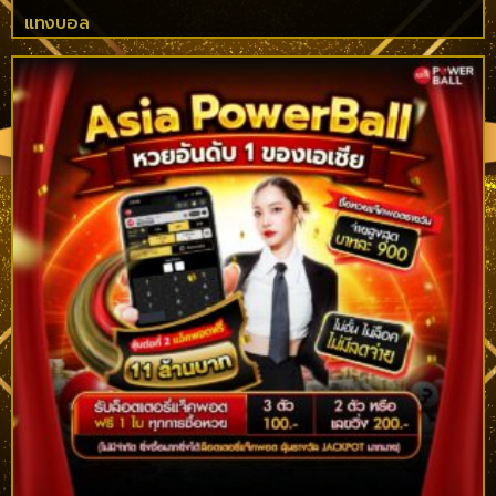
แทงบอล