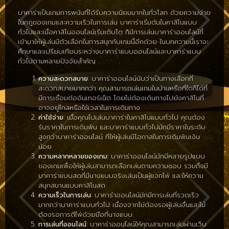
บาคาร่าเป็นเกมการพนันที่ได้รับความนิยมมากในทั่วโลก ด้วยความง่าย
ในกฎของเกมและความเร็วในการเล่น บาคาร่าเริ่มต้นในคาสิโนแบบ
ทั่วไปและเมื่อคาสิโนออนไลน์เริ่มเติบโต ก็มีการเล่นบาคาร่าออนไลน์ที่
เข้ามาให้ผู้เล่นมีตัวเลือกในการสนุกกับเกมนี้อีกด้วย ในบทความนี้เราจะ
ศึกษาและเปรียบเทียบระหว่างบาคาร่าแบบออนไลน์และบาคาร่าแบบ
ทั่วไปตามหลายปัจจัยสำคัญ
ความสะดวกสบาย
: บาคาร่าออนไลน์นับว่าเป็นทางเลือกที่
สะดวกสบายมากกว่า คุณสามารถเล่นเกมในบ้านหรือที่ใดก็ได้ที่
มีการเชื่อมต่ออินเทอร์เน็ต โดยไม่ต้องเดินทางไปยังคาสิโนที่
อาจอยู่ไกลหรือใช้เวลาในการเดินทาง
ค่าใช้จ่าย
: เมื่อคุณไปเล่นบาคาร่าในคาสิโนแบบทั่วไป คุณต้อง
รับราคาในการเดิมพัน และบาคาร่าแบบทั่วไปมักมีราคาในระดับ
สูงกว่าบาคาร่าออนไลน์ ที่ให้ผู้เล่นมีโอกาสในการเดิมพันเงิน
น้อย
ความหลากหลายของเกม
: บาคาร่าออนไลน์มักมีหลายรูปแบบ
ของเกมเพื่อให้ผู้เล่นสามารถเลือกเล่นตามความชอบ รวมถึงมี
บาคาร่าแบบสดที่มีนางแบบจริงเล่นเป็นผู้แจกไพ่ และให้ความ
สนุกสนานแบบคาสิโนสด
ความเร็วในการเล่น
: บาคาร่าออนไลน์มักมีการเล่นที่รวดเร็ว
มากกว่าบาคาร่าแบบทั่วไป เนื่องจากไม่ต้องรอผู้เล่นอื่นและไม่
ต้องรอการตีไพ่ด้วยมือที่นางแบบ
การเล่นที่ออนไลน์
: บาคาร่าออนไลน์ให้คุณสามารถเล่นผ่านเว็บ