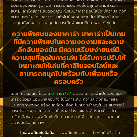
ข้อเสียของแต่ละรูปแบบ การเลือกแบบไหนขึ้นอยู่กับความสะดวก
สบายและสไตล์การเล่นของคุณ ถึงแม้บาคาร่าออนไลน์จะมีความสะดวก
สบายมากขึ้น แต่บาคาร่าแบบทั่วไปยังคงมีความมีเสน่ห์ของมันเอง
และคุณยังคงสามารถสนุกกับการเดิมพันแบบที่คุณชอบได้เช่นกัน
ความพิเศษของบาคาร่า บาคาร่าเป็นเกม
ที่มีความพิเศษในความงดงามและความ
ลึกลับของมัน มีความเรียบง่ายแต่มี
ความสุขที่สุดในการเล่น ได้รับการปรับให้
เหมาะสมให้เล่นที่คาสิโนออนไลน์และ
สามารถสนุกไปพร้อมกับเพื่อนหรือ
ครอบครัว
เมื่อคุณตัดสินใจที่จะเล่น
บาคาร่า777
ออนไลน์, คุณจำเป็นต้องเลือก
เครื่องมือและแอพพลิเคชันที่จะใช้ในการเล่น. ความสะดวกสบายและ
ประสิทธิภาพของเครื่องมือที่คุณเลือกมีบทบาทสำคัญในประสบการณ์
การเล่นของคุณ ในบทความนี้ เราจะสำรวจและอภิปรายเกี่ยวกับ
เครื่องมือและแอพพลิเคชันที่คุณสามารถใช้เพื่อเล่นบาคาร่าออนไลน์
อย่างมีประสิทธิภาพ
แอพพลิเคชันมือถือ
: แอพพลิเคชันบาคาร่าสำหรับมือถือเป็น