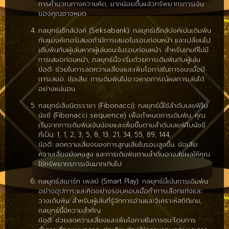
การคำนวณทางความคิด, มากน้อยขึ้นแล้วทรัพยากรการเงิน
ของคุณอาจหมด
กลยุทธ์เซ็กส์บังค์ (Seksabank): กลยุทธ์เซ็กส์บังค์เน้นเดิมพัน
กับแบงค์เกอร์เสมอถ้ามีการเสมอในรอบก่อนหน้า และเปลี่ยนไป
เดิมพันกับผู้เล่นหากผู้เล่นชนะในรอบก่อนหน้า. สำหรับเกมที่ไม่มี
การเสมอก่อนหน้า, กลยุทธ์นี้จะเริ่มด้วยการเดิมพันกับผู้เล่น
ข้อดี: ช่วยในการลดความเสี่ยงและเพิ่มโอกาสในการชนะเมื่อมี
การเสมอ. ข้อเสีย: การเดิมพันไม่อาจคาดการณ์ผลการเล่นได้
อย่างแน่นอน
กลยุทธ์เล็งนิตรราชา (Fibonacci): กลยุทธ์นี้ใช้ลำดับเลขฟิโบ
นัชชี (Fibonacci sequence) เพื่อกำหนดการเดิมพัน. คุณ
เริ่มจากการเดิมพันเงินน้อยและเพิ่มขึ้นตามลำดับเลขฟิโบนัชชี
ที่เป็น: 1, 1, 2, 3, 5, 8, 13, 21, 34, 55, 89, 144,
ข้อดี: ลดความเสี่ยงของการสูญเสียในรอบสูงขึ้น. ข้อเสีย:
ความเสี่ยงยังคงสูง และการเดิมพันตามลำดับอาจส่งผลให้คุณ
ใช้ทรัพยากรการเงินมากเกินไป
กลยุทธ์สเมาร์ท เพลย์ (Smart Play): กลยุทธ์นี้เน้นการเดิมพัน
อย่างอุปการะและคิดอย่างรอบคอบเมื่อทำการเลือกแท่งและ
วางเดิมพัน สำหรับผู้เล่นที่รู้จักการอ่านและวิเคราะห์สถิติเกม,
กลยุทธ์นี้มีความสำคัญ
ข้อดี: ช่วยลดความเสี่ยงและเพิ่มโอกาสในการชนะโดยการ