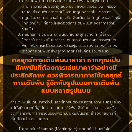
การเดิมพัน: ในบาคาร่ามีการเดิมพันเพื่อเลือกผู้ชนะ คุณ
สามารถวางเดิมพันว่าผู้เล่นจะชนะ, แบงค์เกอร์จะชนะ, หรือจะ
เสมอ. ค่าเดิมพันจะต่างกันไปตามกฎของคาสิโนแต่ละแห่ง
กฎเสริม: บาคาร่าอาจมีกฎเสริมเพิ่มเติมเช่น “กฎที่เจาะจง” หรือ
“กฎเจ้าบ้าน” ที่อาจมีผลต่อวิธีการเดิมพันและอัตราการจ่าย
รางวัล
กลยุทธ์การเดิมพัน: นักพนันมักใช้กลยุทธ์ต่าง ๆ เพื่อเพิ่ม
โอกาสในการชนะในบาคาร่า เช่นการเดิมพันคงที่, การเพิ่มเดิม
พัน, หรือการเปลี่ยนเล่นระหว่างผู้เล่นและแบงค์เกอร์ แต่ควร
ระวังการเดิมพันอย่างรู้ความคิดหรือไม่ค่อยรังแกเสมอ
กลยุทธ์การเดิมพันบาคาร่า หากคุณเป็น
นักพนันที่ต้องการเล่นบาคาร่าอย่างมี
ประสิทธิภาพ ควรพิจารณาการใช้กลยุทธ์
การเดิมพัน รู้จักกับรูปแบบการเดิมพัน
แบบหลายรูปแบบ
การเดิมพันในเกมบาคาร่าเป็นสิ่งที่ทุกคนต้องรับรู้ว่ามีความสุ่มอยู่เสมอ
แต่ยังมีกลยุทธ์ที่ผู้เล่นสามารถนำมาใช้เพื่อเพิ่มโอกาสในการชนะหรือ
จัดการทรัพยากรการเงินของพวกเขา. ดังนั้นเราจะสำรวจกลยุทธ์ที่
เป็นที่นิยมในเกมบาคาร่า
กลยุทธ์มาร์ทิงเกล้ง (Martingale): กลยุทธ์นี้เป็นหนึ่งใน