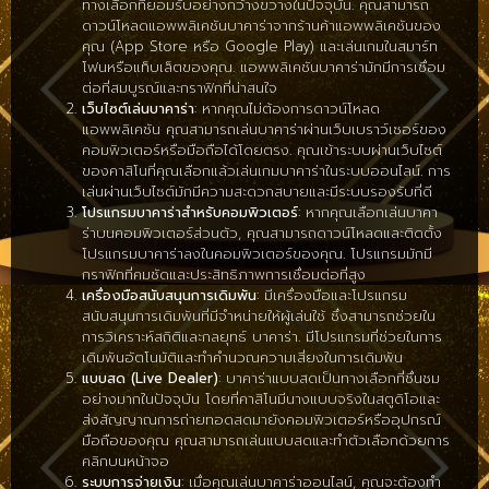
ทางเลือกที่ยอมรับอย่างกว้างขวางในปัจจุบัน. คุณสามารถ
ดาวน์โหลดแอพพลิเคชันบาคาร่าจากร้านค้าแอพพลิเคชันของ
คุณ (App Store หรือ Google Play) และเล่นเกมในสมาร์ท
โฟนหรือแท็บเล็ตของคุณ. แอพพลิเคชันบาคาร่ามักมีการเชื่อม
ต่อที่สมบูรณ์และกราฟิกที่น่าสนใจ
เว็บไซต์เล่นบาคาร่า
: หากคุณไม่ต้องการดาวน์โหลด
แอพพลิเคชัน คุณสามารถเล่นบาคาร่าผ่านเว็บเบราว์เซอร์ของ
คอมพิวเตอร์หรือมือถือได้โดยตรง. คุณเข้าระบบผ่านเว็บไซต์
ของคาสิโนที่คุณเลือกแล้วเล่นเกมบาคาร่าในระบบออนไลน์. การ
เล่นผ่านเว็บไซต์มักมีความสะดวกสบายและมีระบบรองรับที่ดี
โปรแกรมบาคาร่าสำหรับคอมพิวเตอร์
: หากคุณเลือกเล่นบาคา
ร่าบนคอมพิวเตอร์ส่วนตัว, คุณสามารถดาวน์โหลดและติดตั้ง
โปรแกรมบาคาร่าลงในคอมพิวเตอร์ของคุณ. โปรแกรมมักมี
กราฟิกที่คมชัดและประสิทธิภาพการเชื่อมต่อที่สูง
เครื่องมือสนับสนุนการเดิมพัน
: มีเครื่องมือและโปรแกรม
สนับสนุนการเดิมพันที่มีจำหน่ายให้ผู้เล่นใช้ ซึ่งสามารถช่วยใน
การวิเคราะห์สถิติและกลยุทธ์ บาคาร่า. มีโปรแกรมที่ช่วยในการ
เดิมพันอัตโนมัติและทำคำนวณความเสี่ยงในการเดิมพัน
แบบสด (Live Dealer)
: บาคาร่าแบบสดเป็นทางเลือกที่ชื่นชม
อย่างมากในปัจจุบัน โดยที่คาสิโนมีนางแบบจริงในสตูดิโอและ
ส่งสัญญาณการถ่ายทอดสดมายังคอมพิวเตอร์หรืออุปกรณ์
มือถือของคุณ คุณสามารถเล่นแบบสดและทำตัวเลือกด้วยการ
คลิกบนหน้าจอ
ระบบการจ่ายเงิน
: เมื่อคุณเล่นบาคาร่าออนไลน์, คุณจะต้องทำ