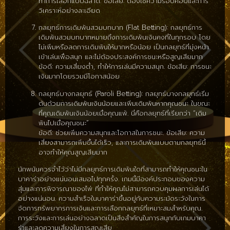
ทำการเลือกแบบฉลาด. ข้อเสีย: ต้องใช้ความรอบคอบและการ
วิเคราะห์อย่างละเอียด
กลยุทธ์การเดิมพันสวมบทบาท (Flat Betting): กลยุทธ์การ
เดิมพันสวมบทบาทหมายถึงการเดิมพันเงินคงที่ในทุกรอบ โดย
ไม่เพิ่มหรือลดการเดิมพันให้มากหรือน้อย เป็นกลยุทธ์ที่มุ่งหน้า
เข้าเล่นเพื่อสนุก และไม่ต้องประสงค์การชนะหรือสูญเสียมาก
ข้อดี: ความเสี่ยงต่ำ, ทำให้การเล่นมีความสนุก. ข้อเสีย: การชนะ
เงินมากโดยรวมมีโอกาสน้อย
กลยุทธ์บางกลยุทธ์ (Paroli Betting): กลยุทธ์บางกลยุทธ์เริ่ม
ต้นด้วยการเดิมพันเงินน้อยและเพิ่มเดิมพันหากคุณชนะ ในขณะ
ที่คุณเดิมพันเงินน้อยเมื่อคุณแพ้. นี่คือกลยุทธ์ที่เรียกว่า “เดิม
พันไปเมื่อคุณชนะ”
ข้อดี: ช่วยเพิ่มความสนุกและโอกาสในการชนะ. ข้อเสีย: ความ
เสี่ยงสามารถเพิ่มขึ้นได้เร็ว, และการเดิมพันแบบตามกลยุทธ์นี้
อาจทำให้คุณสูญเสียมาก
นักพนันควรจำไว้ว่าไม่มีกลยุทธ์การเดิมพันใดที่สามารถทำให้คุณชนะใน
บาคาร่าอย่างแน่นอนเสมอไปทุกครั้ง. เกมนี้มีองค์ประกอบของความ
สุ่มและการพิจารณาของไพ่ ที่ทำให้คุณไม่สามารถควบคุมผลการเล่นได้
อย่างแน่นอน. ความสำเร็จในบาคาร่าขึ้นอยู่กับความระมัดระวังในการ
จัดการทรัพยากรการเงินและการเลือกกลยุทธ์ที่เหมาะสมสำหรับคุณ.
การระวังและการเล่นอย่างฉลาดเป็นสิ่งสำคัญในการสนุกกับเกมบาคา
ร่าและลดความเสี่ยงในการสูญเสีย