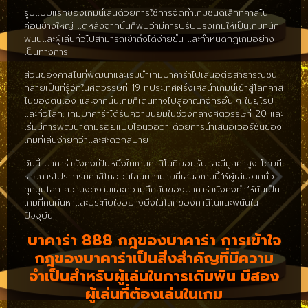
รูปแบบแรกของเกมนี้เล่นด้วยการใช้การจัดทำเกมชนิดเล็กที่คาสิโน
ค่อนข้างใหญ่ แต่หลังจากนั้นก็พบว่ามีการปรับปรุงเกมให้เป็นเกมที่นัก
พนันและผู้เล่นทั่วไปสามารถเข้าถึงได้ง่ายขึ้น และกำหนดกฎเกมอย่าง
เป็นทางการ
ส่วนของคาสิโนที่พัฒนาและเริ่มนำเกมบาคาร่าไปเสนอต่อสาธารณชน
กลายเป็นที่รู้จักในศตวรรษที่ 19 ที่ประเทศฝรั่งเศสนำเกมนี้เข้าสู่โลกคาสิ
โนของตนเอง และจากนั้นเกมก็เดินทางไปสู่อาณาจักรอื่น ๆ ในยุโรป
และทั่วโลก. เกมบาคาร่าได้รับความนิยมในช่วงกลางศตวรรษที่ 20 และ
เริ่มมีการพัฒนาตามรอยแบบไอนวอว่า ด้วยการนำเสนอเวอร์ชันของ
เกมที่เล่นง่ายกว่าและสะดวกสบาย
วันนี้ บาคาร่ายังคงเป็นหนึ่งในเกมคาสิโนที่ยอมรับและมีมูลค่าสูง โดยมี
รายการโปรแกรมคาสิโนออนไลน์มากมายที่เสนอเกมนี้ให้ผู้เล่นจากทั่ว
ทุกมุมโลก ความงดงามและความลึกลับของบาคาร่ายังคงทำให้มันเป็น
เกมที่คนค้นหาและประทับใจอย่างยิ่งในโลกของคาสิโนและพนันใน
ปัจจุบัน
บาคาร่า 888 กฎของบาคาร่า การเข้าใจ
กฎของบาคาร่าเป็นสิ่งสำคัญที่มีความ
จำเป็นสำหรับผู้เล่นในการเดิมพัน มีสอง
ผู้เล่นที่ต้องเล่นในเกม