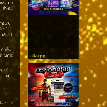
” แล้วทาย
e) สำหรับ
การเงิน
ยังไม่
ิมพันได้
คนิคพื้น
คัญในการ
สล็อตpg
มนี้ไม่
ง และมี
กต้อง การ