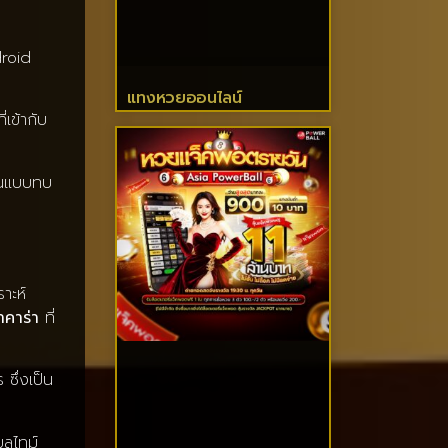
droid
แทงหวยออนไลน์
เข้ากับ
งินแบบทบ
าะห์
าคาร่า
ที่
ซึ่งเป็น
ยลไทม์