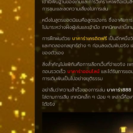
เข้าใจพื้นฐานของเกมและการวิเคราะห์ไพ่ถือเป็นสิ่
การชนะและลดความเสี่ยงในการเล่น
หนึ่งในสูตรยอดนิยมคือสูตรมังกร ซึ่งอาศัยการสั
ไปมาระหว่างฝั่งผู้เล่นและเจ้ามือ เทคนิคเหล่านี
การฝึกฝนด้วย
บาคาร่าเครดิตฟรี
เป็นอีกหนึ่งว
และทดลองกลยุทธ์ต่าง ๆ ก่อนลงเดิมพันจริง เม
ของตัวเอง
สิ่งสำคัญไม่แพ้กันคือการเลือกเว็บที่จ่ายจริง เ
ถอนรวดเร็ว
บาคาร่าออนไลน์
และได้รับการยอมร
การเดิมพันเป็นไปอย่างยุติธรรม
อย่าลืมว่าความสำเร็จของการเล่น
บาคาร่า888
ไล่ตามการเสีย เทคนิคเล็ก ๆ น้อย ๆ เหล่านี้คื
ได้จริง