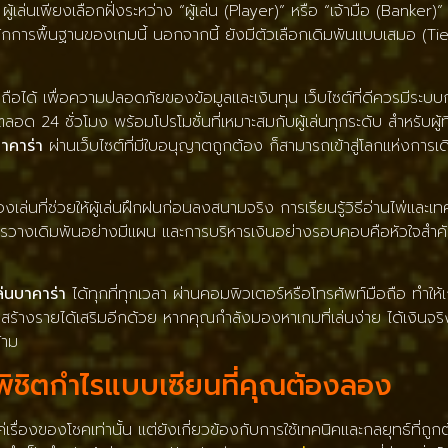
 ผู้เล่นเพียงเลือกฝั่งระหว่าง “ผู้เล่น (Player)” หรือ “เจ้ามือ (Banker)
็นหลักการพื้นฐานของเกมนี้ นอกจากนี้ ยังมีตัวเลือกเดิมพันแบบเสมอ (Ti
ื่อถือได้ เพื่อความปลอดภัยของข้อมูลและเงินทุน เว็บไซต์ที่ดีควรมีระบบ
 24 ชั่วโมง พร้อมโปรโมชั่นที่เหมาะสมกับผู้เล่นทุกระดับ สำหรับผู้ที่
าคาร่า
ผ่านเว็บไซต์ที่มีใบอนุญาตถูกต้อง ก็สามารถเข้าสู่โลกแห่งการเด
ล่นที่ช่วยให้ผู้เล่นฝึกฝนก่อนลงสนามจริง การเรียนรู้วิธีอ่านไพ่และเท
การวางเดิมพันอย่างมีแผน และการบริหารเงินอย่างรอบคอบคือหัวใจสำ
ล่นบาคาร่า
ได้ทุกที่ทุกเวลา ผ่านคอมพิวเตอร์หรือโทรศัพท์มือถือ ทำให้เก
สร้างรายได้เสริมอีกด้วย หากคุณกำลังมองหาเกมที่เล่นง่าย ได้เงินจริ
้าม
พิชิตกำไรแบบเซียนที่คุณต้องลอง
่เรื่องของโชคเท่านั้น แต่ยังเกี่ยวข้องกับการใช้เทคนิคและกลยุทธ์ที่ถู