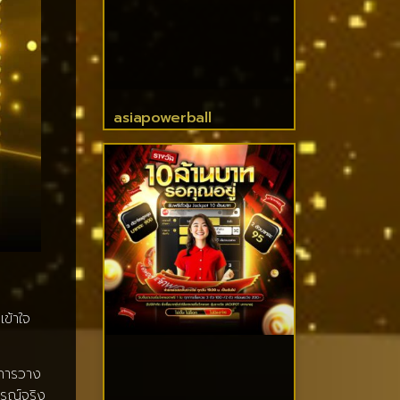
asiapowerball
่เข้าใจ
อการวาง
รณ์จริง