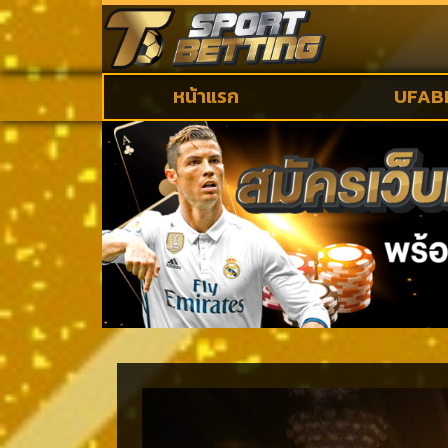
หน้าแรก
UFAB