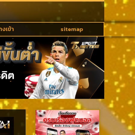
างเข้า
sitemap