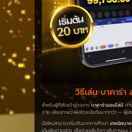
วิธีเล่น บาคาร่า 
สำหรับผู้ที่เพิ่งเข้าสู่วงการ
บาคาร่าออนไลน์
การท
ง่าย เพียงทายว่าฝั่งใดจะมีแต้มมากกว่า — ผู้เล
มือใหม่สามารถเริ่มต้นจากการศึกษา
เทคนิคบาคา
เดิมพันตามสูตร เพื่อช่วยเพิ่มโอกาสในการชนะ น