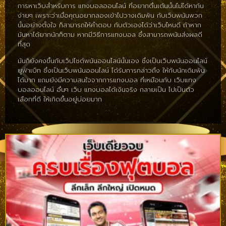
การหาเว็บสำหรับการ แทงบอลออนไลน์ ที่อยากตื่นเต้นนั้นไม่ได้หากัน
ง่ายๆ เพราะว่าเมื่อคุณอยากลองเข้าไปวางเดิมพัน กับเว็บพนันพวก
นั้นอย่างตั้งใจ ก็สามารถให้คำตอบ กับตัวเองได้ว่าเว็บไหนดี ถ้าหาก
มันหาได้ยากนักก็ตาม หากมีวิธีการแทงบอล ซึ่งสามารถพนันส่งผลดี
ที่สุด
มันก็ยังคงขึ้นกับเว็ปไซต์พนันออนไลน์นั้นเอง ซึ่งเป็นเว็บพนันออนไลน์
ยูฟ่าเบ็ท ซึ่งเป็นเว็บพนันออนไลน์ ได้รับการกล่าวถึง ให้กับนักเดิมพัน
ได้มาก แถมยังมีความสนใจจากการแทงบอล ที่เหมือนกับ เว็บแทง
บอลออนไลน์ อื่นๆ เว็บ แทงบอลได้เงินจริง กลายเป็น ไปเป็นตัว
เลือกที่ดี ให้เกิดขึ้นอยู่บ่อยมาก