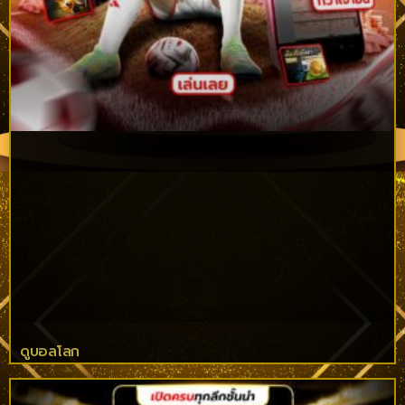
ดูบอลโลก