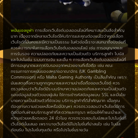
พนันบอลยูฟ่า
การเลือกเว็บไซต์บอลออนไลน์ที่เหมาะสมเป็นสิ่งสำคัญ
มาก เนื่องจากมีหลายเว็บไซต์ให้บริการและคุณต้องแน่ใจว่าคุณเลือก
เว็บไซต์ที่มั่นคงและมีความเป็นธรรม ในหัวข้อนี้เราจะสนทนาถึงปัจจัยที่
ควรพิจารณาในการเลือกเว็บไซต์บอลออนไลน์ เช่น การอนุญาตและ
การรับรอง ความปลอดภัยและความเป็นส่วนตัว บริการลูกค้า โบนัส
และโปรโมชั่น ระบบการเงิน และอื่น ๆ การเลือกเว็บไซต์บอลออนไลน์ที่
มีการอนุญาตและการรับรองจากหน่วยงานที่เชื่อถือ เช่น คณะ
กรรมการการพนันของสหราชอาณาจักร (UK Gambling
Commission) หรือ Malta Gaming Authority เป็นสิ่งสำคัญ เพราะ
มันแสดงถึงความถูกกฎหมายและความน่าเชื่อถือของเว็บไซต์ ควร
ตรวจสอบว่าเว็บไซต์มีระบบรักษาความปลอดภัยและความเป็นส่วนตัว
ของข้อมูลส่วนตัวของผู้เล่น ใช้การเข้ารหัสข้อมูลแบบ SSL และมีนโย
บายความเป็นส่วนตัวที่ชัดเจน บริการลูกค้าที่ดีสำคัญมาก เมื่อคุณ
ต้องการความช่วยเหลือหรือมีปัญหา ควรตรวจสอบว่าเว็บไซต์มีการ
ติดต่อกับฝ่ายบริการลูกค้าที่สะดวกและกรุณา พร้อมให้คำแนะนำและ
ความช่วยเหลือตลอด 24 ชั่วโมง ควรตรวจสอบโบนัสและโปรโมชั่นที่
เว็บไซต์นั้นเสนอ เพราะบางเว็บไซต์มีโปรโมชั่นที่น่าสนใจ เช่น โบนัส
ต้อนรับ โปรโมชั่นทุนเติม หรือโปรโมชั่นรายวัน