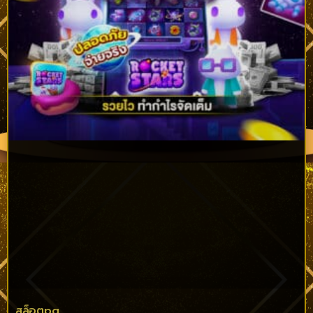
สล็อตpg