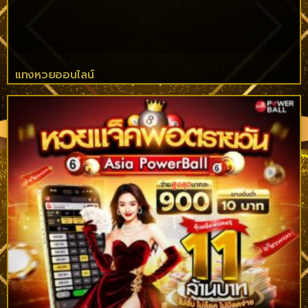
แทงหวยออนไลน์