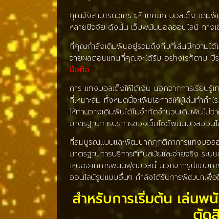
คุณจึงสามารถวิเคราะห์ เทคนิค บอลเต็ง เดิมพั
หลายปัจจัย ดังนั้น เว็บพนันบอลออนไลน์ ทางเข้
ที่คุณกำลังเดิมพันอยู่รวมถึงทีมที่เล่นมีค
จ่ายผลตอบแทนที่คุณจะได้รับ อย่างไรก็ตาม ม
มือถือ
การ แทงบอลเต็งให้ได้เงิน นอกจากการเรียนรู้เทค
ที่เหมาะสม ทั้งหมดนี้จะเพิ่มโอกาสให้ผู้เล่นทำ
ให้ท่านวางเดิมพันได้ไม่จำกัดจำนวนเดิมพันไม่
มาตรฐานการบริการของเว็บไซต์พนันบอลออนไ
ที่สมบูรณ์แบบและพัฒนากฎกติกาการแทงบอลออนไ
มาตรฐานการบริการที่ทันสมัยและจ่ายจริง ระ
เหนือจากการพนันฟุตบอลนี้ นอกจากรูปแบบการพ
ออนไลน์รูปแบบอื่นๆ กำลังได้รับการพัฒนาเพื่
สำหรับการเริ่มต้น เล่นพ
ตัดส