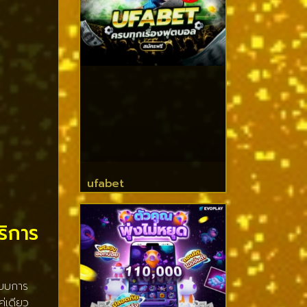
ufabet
ริการ
ปแบบการ
ู่เดียว