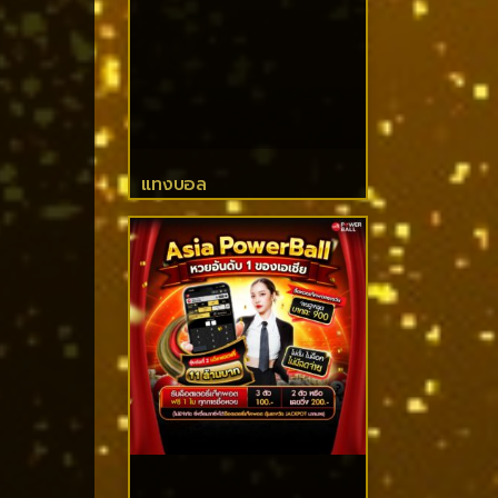
แทงบอล