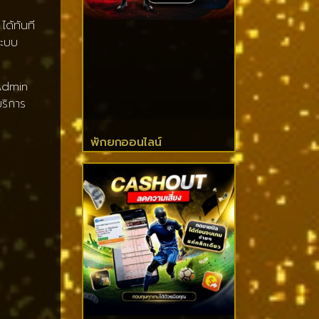
ได้ทันที
ระบบ
 Admin
บริการ
พักยกออนไลน์