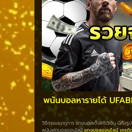
พนันบอลหารายได้ UFABET
วิธีการและกฎการ แทงบอลเต็งให้ได้เงิน นี่คือรูป
พนันฟุตบอลออนไลน์
แทงบอลออนไลน์ เครดิต