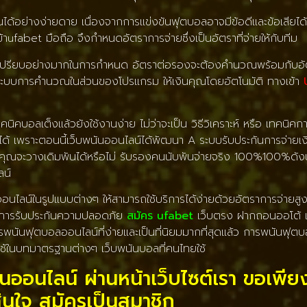
นได้อย่างง่ายดาย เนื่องจากการแข่งขันฟุตบอลอาจมีข้อดีและข้อเสียได
าufabet มือถือ จึงกำหนดอัตราการจ่ายซึ่งเป็นอัตราที่จ่ายให้กับทีม
วามได้เปรียบอย่างมากในการกำหนด อัตราต่อรองจะต้องคำนวณพร้อมกับอ
ีระบบการคำนวณในส่วนของโปรแกรม ให้เงินคุณโดยอัตโนมัติ ทางเข้า
นิคบอลเต็งแล้วยังใช้งานง่าย ไม่ว่าจะเป็น วิธีวิเคราะห์ หรือ เทคนิคก
กำไรได้ เพราะตอนนี้เว็บพนันออนไลน์ได้พัฒนา A ระบบรับประกันการจ่ายเง
ว่าคุณจะวางเดิมพันได้หรือไม่ รับรองคนนับพันจ่ายจริง 100%100%ดังน
ลน์
ลน์ในรูปแบบต่างๆ ให้สามารถใช้บริการได้ง่ายด้วยอัตราการจ่ายสู
บบการรับประกันความปลอดภัย
สมัคร ufabet
เว็บตรง ฝากถอนออโต้ 
นันฟุตบอลออนไลน์ที่ง่ายและเป็นที่นิยมมากที่สุดแล้ว การพนันฟุต
อใช้ในบทมาตรฐานต่างๆ เว็บพนันบอลที่คนไทยใช้
นันออนไลน์ ผ่านหน้าเว็บไซต์เรา ขอเพี
ินใจ สมัครเป็นสมาชิก