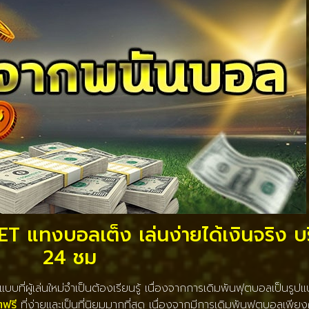
 แทงบอลเต็ง เล่นง่ายได้เงินจริง บ
24 ชม
แบบที่ผู้เล่นใหม่จำเป็นต้องเรียนรู้ เนื่องจากการเดิมพันฟุตบอลเป็นรู
ฟรี
ที่ง่ายและเป็นที่นิยมมากที่สุด เนื่องจากมีการเดิมพันฟุตบอลเพียงค