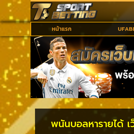
หน้าแรก
UFAB
พนันบอลหารายได้ เว็บ