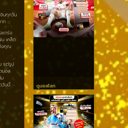
งินทุกวัน
มาก
็งแกร่ง
ัน เคล็ด
ิ่งคุณ
 แต่รูป
ฟุตบอล
ีม
วันนี้
ดูบอลโลก