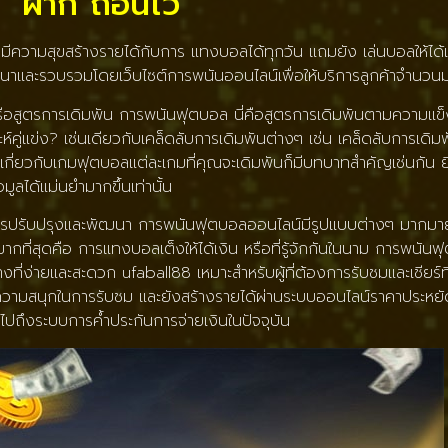
ฝาก ถอนไว
ีความสุขสร้างรายได้กับการ แทงบอลได้ทุกวัน แถมยัง เล่นบอลให้ได้เ
่พัฒนาและรวบรวมโดยเว็บไซต์การพนันออนไลน์เพื่อให้บริการลูกค้าจำนวน
หรือสูตรการเดิมพัน การพนันฟุตบอล นี่คือสูตรการเดิมพันตามความแข
ู่แข่ง? เช่นเดียวกับเคล็ดลับการเดิมพันต่างๆ เช่น เคล็ดลับการเดิมพ
เกี่ยวกับเกมฟุตบอลแต่ละเกมที่คุณจะเดิมพันก็มีบทบาทสำคัญเช่นกัน ย
มูลได้แม่นยำมากขึ้นเท่านั้น
ละการปรับปรุงและพัฒนา การพนันฟุตบอลออนไลน์มีรูปแบบต่างๆ มากมาย
ที่สุดคือ การแทงบอลเต็งให้ได้เงิน หรือที่รู้จักกันในนาม การพนัน
งที่ง่ายและสะดวก ufaball88 เหมาะสำหรับผู้ที่ต้องการรับชมและเชียร์ท
ความสนุกในการรับชม และยังสร้างรายได้ผ่านระบบออนไลน์ราคาประหยัด
ึงระบบการค้ำประกันการจ่ายเงินในปัจจุบัน