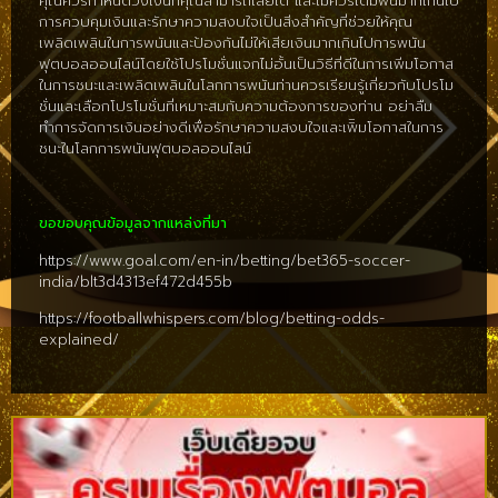
คุณควรกำหนดวงเงินที่คุณสามารถเสียได้ และไม่ควรเดิมพันมากเกินไป
การควบคุมเงินและรักษาความสงบใจเป็นสิ่งสำคัญที่ช่วยให้คุณ
เพลิดเพลินในการพนันและป้องกันไม่ให้เสียเงินมากเกินไปการพนัน
ฟุตบอลออนไลน์โดยใช้โปรโมชั่นแจกไม่อั้นเป็นวิธีที่ดีในการเพิ่มโอกาส
ในการชนะและเพลิดเพลินในโลกการพนันท่านควรเรียนรู้เกี่ยวกับโปรโม
ชั่นและเลือกโปรโมชั่นที่เหมาะสมกับความต้องการของท่าน อย่าลืม
ทำการจัดการเงินอย่างดีเพื่อรักษาความสงบใจและเพิิมโอกาสในการ
ชนะในโลกการพนันฟุตบอลออนไลน์
ขอขอบคุณข้อมูลจากแหล่งที่มา
https://www.goal.com/en-in/betting/bet365-soccer-
india/blt3d4313ef472d455b
https://footballwhispers.com/blog/betting-odds-
explained/