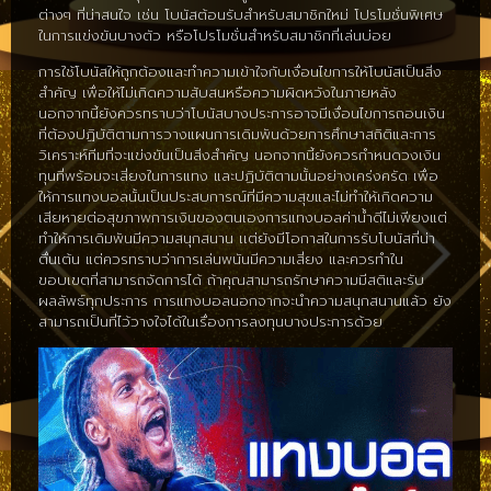
ต่างๆ ที่น่าสนใจ เช่น โบนัสต้อนรับสำหรับสมาชิกใหม่ โปรโมชั่นพิเศษ
ในการแข่งขันบางตัว หรือโปรโมชั่นสำหรับสมาชิกที่เล่นบ่อย
การใช้โบนัสให้ถูกต้องและทำความเข้าใจกับเงื่อนไขการให้โบนัสเป็นสิ่ง
สำคัญ เพื่อให้ไม่เกิดความสับสนหรือความผิดหวังในภายหลัง
นอกจากนี้ยังควรทราบว่าโบนัสบางประการอาจมีเงื่อนไขการถอนเงิน
ที่ต้องปฏิบัติตามการวางแผนการเดิมพันด้วยการศึกษาสถิติและการ
วิเคราะห์ทีมที่จะแข่งขันเป็นสิ่งสำคัญ นอกจากนี้ยังควรกำหนดวงเงิน
ทุนที่พร้อมจะเสี่ยงในการแทง และปฏิบัติตามนั้นอย่างเคร่งครัด เพื่อ
ให้การแทงบอลนั้นเป็นประสบการณ์ที่มีความสุขและไม่ทำให้เกิดความ
เสียหายต่อสุขภาพการเงินของตนเองการแทงบอลค่าน้ำดีไม่เพียงแต่
ทำให้การเดิมพันมีความสนุกสนาน เเต่ยังมีโอกาสในการรับโบนัสที่น่า
ตื่นเต้น แต่ควรทราบว่าการเล่นพนันมีความเสี่ยง และควรทำใน
ขอบเขตที่สามารถจัดการได้ ถ้าคุณสามารถรักษาความมีสติและรับ
ผลลัพธ์ทุกประการ การแทงบอลนอกจากจะนำความสนุกสนานแล้ว ยัง
สามารถเป็นที่ไว้วางใจได้ในเรื่องการลงทุนบางประการด้วย