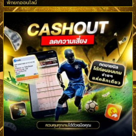
พักยกออนไลน์