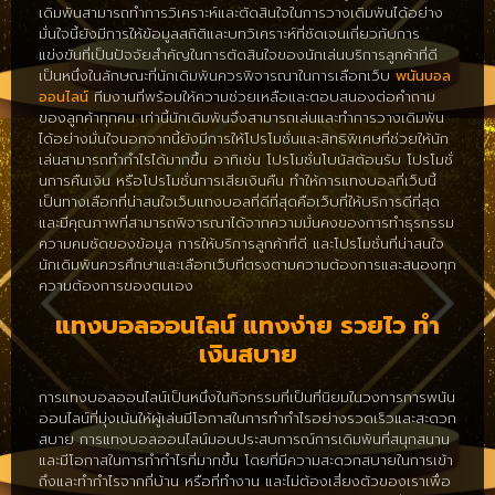
เดิมพันสามารถทำการวิเคราะห์และตัดสินใจในการวางเดิมพันได้อย่าง
มั่นใจนี้ยังมีการให้ข้อมูลสถิติและบทวิเคราะห์ที่ชัดเจนเกี่ยวกับการ
แข่งขันที่เป็นปัจจัยสำคัญในการตัดสินใจของนักเล่นบริการลูกค้าที่ดี
เป็นหนึ่งในลักษณะที่นักเดิมพันควรพิจารณาในการเลือกเว็บ
พนันบอล
ออนไลน์
ทีมงานที่พร้อมให้ความช่วยเหลือและตอบสนองต่อคำถาม
ของลูกค้าทุกคน เท่านี้นักเดิมพันจึงสามารถเล่นและทำการวางเดิมพัน
ได้อย่างมั่นใจนอกจากนี้ยังมีการให้โปรโมชั่นและสิทธิพิเศษที่ช่วยให้นัก
เล่นสามารถทำกำไรได้มากขึ้น อาทิเช่น โปรโมชั่นโบนัสต้อนรับ โปรโมชั่
นการคืนเงิน หรือโปรโมชั่นการเสียเงินคืน ทำให้การแทงบอลที่เว็บนี้
เป็นทางเลือกที่น่าสนใจเว็บแทงบอลที่ดีที่สุดคือเว็บที่ให้บริการดีที่สุด
และมีคุณภาพที่สามารถพิจารณาได้จากความมั่นคงของการทำธุรกรรม
ความคมชัดของข้อมูล การให้บริการลูกค้าที่ดี และโปรโมชั่นที่น่าสนใจ
นักเดิมพันควรศึกษาและเลือกเว็บที่ตรงตามความต้องการและสนองทุก
ความต้องการของตนเอง
แทงบอลออนไลน์ แทงง่าย รวยไว ทำ
เงินสบาย
การแทงบอลออนไลน์เป็นหนึ่งในกิจกรรมที่เป็นที่นิยมในวงการการพนัน
ออนไลน์ที่มุ่งเน้นให้ผู้เล่นมีโอกาสในการทำกำไรอย่างรวดเร็วและสะดวก
สบาย การแทงบอลออนไลน์มอบประสบการณ์การเดิมพันที่สนุกสนาน
และมีโอกาสในการทำกำไรที่มากขึ้น โดยที่มีความสะดวกสบายในการเข้า
ถึงและทำกำไรจากที่บ้าน หรือที่ทำงาน และไม่ต้องเสี่ยงตัวของเราเพื่อ