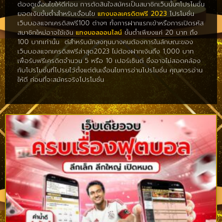
ต้องดูเงื่อนไขให้ดีก่อน การตัดสินใจสมัครเป็นสมาชิกเว็บนั้นๆโปรโมชั่น
ยอดเงินขั้นต่ำสำหรับเงื่อนไข
แทงบอลเครดิตฟรี 2023
โปรโมชั่น
เว็บบอลแจกเครดิสฟรี100 ต่างๆ ทั้งการฝากแรกเข้าหรือการเปิดรหัส
สมาชิกใหม่อาจใช้เงิน
แทงบอลออนไลน์
ขั้นต่ำเพียงแค่ 20 บาท ถึง
100 บาทเท่านั้น ต่สำหรับนักลงทุนบางคนต้องการในลักษณะของ
เว็บบอลแจกเครดิสฟรีล่าสุด2023 ไม่ต้องฝากเงินถึง 1,000 บาท
เพื่อรับฟรีเครดิตจำนวน 5 หรือ 10 เปอร์เซ็นต์ ซึ่งอาจไม่สอดคล้อง
กับโปรโมชั่นที่โปรยไว้ตั้งแต่ต้นเงื่อนไขการอ่านโปรโมชั่น คุณควรอ่าน
ให้ดี ก่อนที่จะสมัครจริงโปรโมชั่น