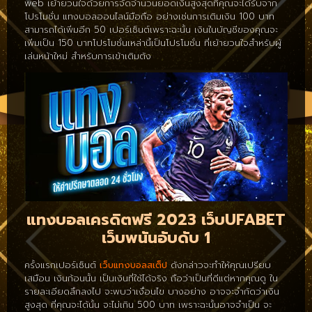
web เย้ายวนใจด้วยการจัดจำนวนยอดเงินสูงสุดที่คุณจะได้รับจาก
โปรโมชั่น แทงบอลออนไลน์มือถือ อย่างเช่นการเติมเงิน 100 บาท
สามารถได้เพิ่มอีก 50 เปอร์เซ็นต์เพราะฉะนั้น เงินในบัญชีของคุณจะ
เพิ่มเป็น 150 บาทโปรโมชั่นเหล่านี้เป็นโปรโมชั่น ที่เย้ายวนใจสำหรับผู้
เล่นหน้าใหม่ สำหรับการเข้าเติมตัง
แทงบอลเครดิตฟรี 2023 เว็บUFABET
เว็บพนันอับดับ 1
ครั้งแรกเปอร์เซ็นต์
เว็บแทงบอลสเต็ป
ดังกล่าวจะทำให้คุณเปรียบ
เสมือน เงินก้อนนั้น เป็นเงินที่ใช้ได้จริง ถือว่าเป็นที่ดีแต่หากคุณดู ใน
รายละเอียดลึกลงไป จะพบว่าเงื่อนไข บางอย่าง อาจจะจำกัดว่าเงิน
สูงสุด ที่คุณจะได้นั้น จะไม่เกิน 500 บาท เพราะฉะนั้นอาจจำเป็น จะ