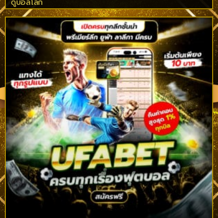
ดูบอลโลก