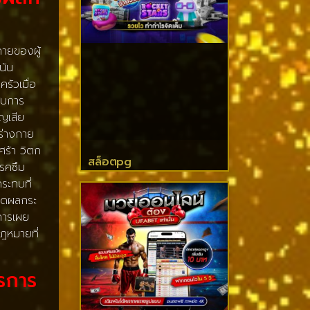
ายของผู้
นัน
รัวเมื่อ
กับการ
ญเสีย
ร่างกาย
ศร้า วิตก
สล็อตpg
รคซึม
ระทบที่
อลดผลกระ
การเผย
กฎหมายที่
รการ