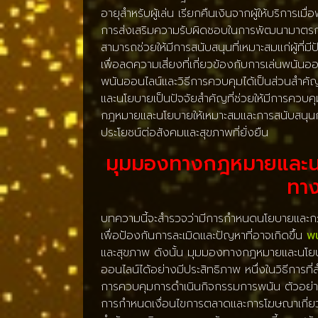
อายุสำหรับผู้เล่น เรียกคืนเงินจากผู้ให้บริการเม
การส่งเสริมความรับผิดชอบในการพัฒนามาตรกา
สามารถช่วยให้มีการสนับสนุนที่เหมาะสมแก่ผู้ที่
เพื่อลดความเสี่ยงที่เกี่ยวข้องกับการเล่นพนันอ
พนันออนไลน์และวิธีการควบคุมได้เป็นส่วนสำ
และนโยบายเป็นปัจจัยสำคัญที่ช่วยให้มีการควบ
กฎหมายและนโยบายให้เหมาะสมและการสนับสนุนการว
ประโยชน์ต่อสังคมและสุขภาพที่ยั่งยืน
มุมมองทางกฎหมายและนโยบ
ทา
บทความนี้จะสำรวจว่ามีการกำหนดนโยบายและกฎห
เพื่อป้องกันการละเมิดและปัญหาที่อาจเกิดขึ้น
พน
และสุขภาพ ดังนั้น มุมมองทางกฎหมายและนโยบ
ออนไลน์ได้อย่างมีประสิทธิภาพ หนึ่งในวิธีการ
การควบคุมการดำเนินกิจกรรมการพนัน ตัวอย่า
การกำหนดเงื่อนไขการตลาดและการโฆษณาเกี่ยว