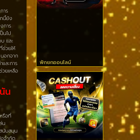
 การ
นี้ยัง
ของการ
เป็นไป
ชอบ และ
ช่วยให้
้น นอกจาก
พักยกออนไลน์
ะนำและการ
ช่วยเหลือ
นัน
รือที่
ล่น
สนับสนุน
้อจำกัด