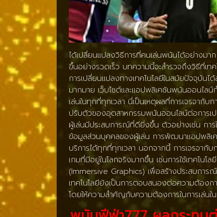
ได้เปลี่ยนแปลงวิธีการที่คนเล่นพนันได้อย่างมา
ขึ้นอย่างรวดเร็ว บทความนี้จะสำรวจถึงวิธีที่
การเปลี่ยนแปลงทางเทคโนโลยีในสมัยปัจจุบันได้
มากมาย เว็บไซต์และแอปพลิเคชันพนันออนไลน์ก
เล่นในทุกที่ทุกเวลา นี่เป็นเหตุผลที่การเจรจ
ปรับตัวของอุตสาหกรรมพนันออนไลน์ต่อการเปล
ผู้เล่นมีประสบการณ์ที่ดียิ่งขึ้น ตัวอย่างเช่น 
ข้อมูลส่วนบุคคลของผู้เล่น การพัฒนาแอปพลิเคชันท
บริการได้ทุกที่ทุกเวลา นอกจากนี้ การเจรจาก
เกมที่มีอยู่ในโลกจริงมากขึ้น เช่นการใช้เทคโนโล
(Immersive Graphics) เพื่อสร้างประสบการณ์ก
เทคโนโลยียังเป็นการตอบสนองต่อความต้องการข
โดยให้ความสำคัญกับความต้องการในการเล่นในรู
พนันฟีฟ่า777 ผลกระทบต