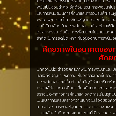
กำกับดูแลกิจกรรมการพนัน นอกจากนี้ การสนับส
พนันเป็นส่วนสำคัญอีกด้วย เช่น การพัฒนาโปร
และการสนับสนุนการศึกษาและการอบรมสำหรับผู้ให
พนัน นอกจากนี้ การสนับสนุนการวิจัยที่เกี่ยวข
ทบที่เกี่ยวข้องกับการพนันออนไลน์ จะช่วยให้
อุตสาหกรรม ดังนั้น การพัฒนานโยบายและกฎหมา
สำคัญในการลดปัญหาที่เกี่ยวข้องกับการพนันออน
ศักยภาพในอนาคตของการ
ศักย
บทความนี้จะสำรวจศักยภาพในการพัฒนาและเปลี่
เข้าใจถึงปัญหาและความเสี่ยงที่อาจเกิดขึ้นได้
การพนันออนไลน์เป็นส่วนสำคัญที่ช่วยเสริมสร้างสั
ความเข้าใจและการศึกษาเกี่ยวกับผลกระทบของ
สร้างเนื้อหาทางการศึกษาและวัสดุการเรียนรู้ที
เน้นไปที่การเสริมสร้างความเข้าใจในเรื่องของควา
เกี่ยวข้อง การสนับสนุนกิจกรรมการศึกษาและการ
ความเข้าใจในเรื่องของผลกระทบที่เกิดจากการพ