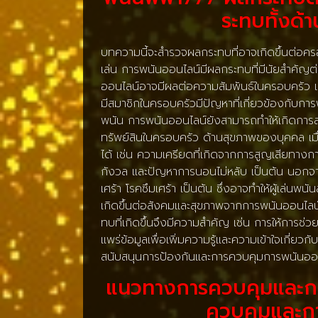
ระทบทั้งด
บทความนี้จะสำรวจผลกระทบที่อาจเกิดขึ้นต่อ
เล่น การพนันออนไลน์มีผลกระทบที่มีนัยสำคัญ
ออนไลน์อาจมีผลต่อความสัมพันธ์ในครอบครัว แล
มีสมาชิกในครอบครัวมีปัญหาที่เกี่ยวข้องกับการพน
พนัน การพนันออนไลน์ยังสามารถทำให้เกิดการละ
ทรัพย์สินในครอบครัว ด้านสุขภาพของบุคคล เ
ได้ เช่น ความเครียดที่เกิดจากการสูญเสียทางก
กังวล และปัญหาการนอนไม่หลับ เป็นต้น นอกจา
เศร้า โรคซึมเศร้า เป็นต้น ซึ่งอาจทำให้ผู้เล่น
เกิดขึ้นต่อสังคมและสุขภาพจากการพนันออนไลน
ทบที่เกิดขึ้นจึงมีความสำคัญ เช่น การให้การช
แพร่ข้อมูลเพื่อเพิ่มความรู้และความเข้าใจเกี่
สนับสนุนการป้องกันและการควบคุมการพนันออนไ
แนวทางการควบคุมและกา
ควบคุมและกา