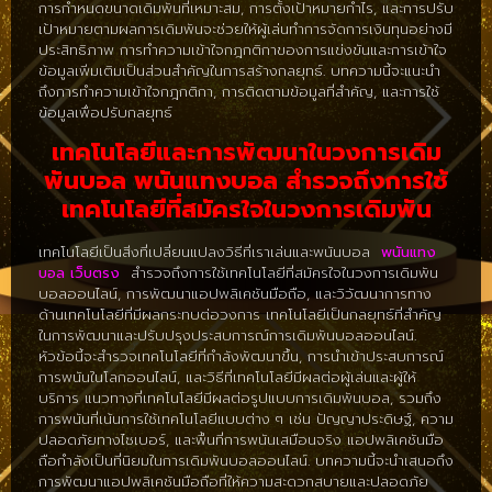
การกำหนดขนาดเดิมพันที่เหมาะสม, การตั้งเป้าหมายกำไร, และการปรับ
เป้าหมายตามผลการเดิมพันจะช่วยให้ผู้เล่นทำการจัดการเงินทุนอย่างมี
ประสิทธิภาพ การทำความเข้าใจกฎกติกาของการแข่งขันและการเข้าใจ
ข้อมูลเพิ่มเติมเป็นส่วนสำคัญในการสร้างกลยุทธ์. บทความนี้จะแนะนำ
ถึงการทำความเข้าใจกฎกติกา, การติดตามข้อมูลที่สำคัญ, และการใช้
ข้อมูลเพื่อปรับกลยุทธ์
เทคโนโลยีและการพัฒนาในวงการเดิม
พันบอล พนันแทงบอล สำรวจถึงการใช้
เทคโนโลยีที่สมัครใจในวงการเดิมพัน
เทคโนโลยีเป็นสิ่งที่เปลี่ยนแปลงวิธีที่เราเล่นและพนันบอล
พนันแทง
บอล
เว็บตรง
สำรวจถึงการใช้เทคโนโลยีที่สมัครใจในวงการเดิมพัน
บอลออนไลน์, การพัฒนาแอปพลิเคชันมือถือ, และวิวัฒนาการทาง
ด้านเทคโนโลยีที่มีผลกระทบต่อวงการ เทคโนโลยีเป็นกลยุทธ์ที่สำคัญ
ในการพัฒนาและปรับปรุงประสบการณ์การเดิมพันบอลออนไลน์.
หัวข้อนี้จะสำรวจเทคโนโลยีที่กำลังพัฒนาขึ้น, การนำเข้าประสบการณ์
การพนันในโลกออนไลน์, และวิธีที่เทคโนโลยีมีผลต่อผู้เล่นและผู้ให้
บริการ แนวทางที่เทคโนโลยีมีผลต่อรูปแบบการเดิมพันบอล, รวมถึง
การพนันที่เน้นการใช้เทคโนโลยีแบบต่าง ๆ เช่น ปัญญาประดิษฐ์, ความ
ปลอดภัยทางไซเบอร์, และพื้นที่การพนันเสมือนจริง แอปพลิเคชันมือ
ถือกำลังเป็นที่นิยมในการเดิมพันบอลออนไลน์. บทความนี้จะนำเสนอถึง
การพัฒนาแอปพลิเคชันมือถือที่ให้ความสะดวกสบายและปลอดภัย