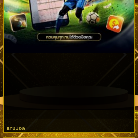
แทงบอล