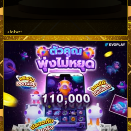
ufabet