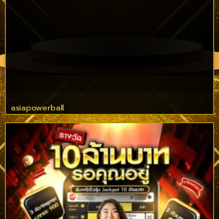
asiapowerball