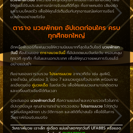
ให้ผู้ชมได้รับประสบการณ์การรับชมที่ดีที่สุด ทั้งภาพคมชัด เสียงชัด
และระบบโหลดไว เพื่อให้คุณได้เต็มอิ่มกับทุกอารมณ์แห่งการเชียร์
มวยไทยอย่างแท้จริง
ตาราง มวยพักยก อัปเดตก่อนใคร ครบ
ทุกศึกชกใหญ่
อีกหนึ่งฟีเจอร์ที่แฟนมวยให้ความนิยมมากที่สุดในเว็บไซต์
มวยพักยก
วันนี้
คือส่วนของ
ตารางมวยวันนี้
ที่อัปเดตแบบวันต่อวัน ครอบคลุม
ทุกเวที ทุกศึก ทั้งในและนอกประเทศ เพื่อให้คุณวางแผนการรับชมได้
อย่างแม่นยำ
ทีมงานของเรารวบรวม
โปรแกรมมวย
จากเวทีดัง เช่น ลุมพินี,
ราชดำเนิน, มวยช่อง 3, ช่อง 7 และมวยภูธรทั่วประเทศ พร้อมราย
ละเอียดของ
คู่มวยเด็ด
ในแต่ละวัน เพื่อให้แฟนมวยสามารถติดตาม
และเตรียมตัวเชียร์ได้ทันเวลา
จุดเด่นของ
มวยพักยกวันนี้
คือความแม่นยำและความรวดเร็วในการ
อัปเดตข้อมูล คุณสามารถเข้ามาตรวจสอบ
โปรแกรมมวย
ได้ทุกวัน
พร้อมข้อมูลนักชก ประวัติการชก และสถิติที่น่าสนใจ เพื่อใช้ในการ
วิเคราะห์ก่อนรับชมจริง
วิเคราะห์มวย เจาะลึก คู่เดือด แม่นยำสดๆทุกวันที่ UFA88S หรือแอด