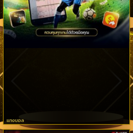
แทงบอล