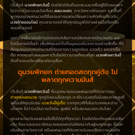
เว็บไซต์
มวยพักยกวันนี้
ยังมีฟังก์ชันที่ออกแบบมาเพื่อผู้ใช้โดยเฉพาะ
ไม่ว่าจะเป็นระบบแจ้งเตือน
ผลมวยสด
, การวิเคราะห์ก่อนชก และพื้นที่
พูดคุยของแฟนมวยที่ชื่นชอบการแลกเปลี่ยนความคิดเห็นเกี่ยวกับ
มวยไทยออนไลน์
คุณสามารถเข้าถึงทุกข้อมูลได้ง่ายผ่านมือถือหรือ
คอมพิวเตอร์
นอกจากนี้เรายังมีการอัปเดตบทสัมภาษณ์พิเศษจากนักมวยดัง และ
โปรโมเตอร์ชั้นนำ เพื่อให้คุณเข้าใจถึงมุมมองในวงการอย่างลึกซึ้ง ที่นี่
คือชุมชนของคนรักมวยที่ต้องการความถูกต้อง รวดเร็ว และน่าเชื่อ
ถือ หากคุณกำลังมองหาเว็บไซต์ข่าวมวยที่ครบที่สุด
มวยพักยกวันนี้
คือคำตอบเดียวที่คุณต้องเลือก
ดูมวยพักยก ถ่ายทอดสดทุกคู่ดัง ไม่
พลาดทุกความมันส์
เว็บไซต์
มวยพักยกวันนี้
คือจุดหมายของแฟนมวยที่ต้องการชม
ถ่ายทอดสดมวย
ทุกคู่ดังแบบไม่สะดุด เรามีระบบสตรีมมิ่งคุณภาพสูงที่
พร้อมให้คุณรับชม
มวยวันนี้คู่เด็ด
จากทุกเวทีทั้งในประเทศและต่าง
ประเทศ ไม่ว่าจะเป็นราชดำเนิน ลุมพินี หรือสนามมวยระดับโลก
คุณสามารถรับชมผ่านมือถือได้ทุกที่ทุกเวลา โดยไม่ต้องโหลดแอปเพิ่ม
เติม ทีมงานของเราพัฒนาแพลตฟอร์มให้เหมาะกับผู้ชมทุกกลุ่ม ทั้งนัก
เดิมพันสายวิเคราะห์ หรือแฟนมวยที่ต้องการรับชมเพื่อความบันเทิง