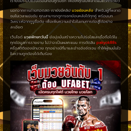
เรายังมีระบบแจ้งเตือนก่อนคู่เริ่มชก เพื่อให้คุณไม่พลาดแม้แต่ศึกเดียว
นอกจากการถ่ายทอดสด เรายังมีคลิป
มวยย้อนหลัง
สำหรับผู้ที่พลาด
ชมในเวลาแข่งขัน คุณสามารถดูการชกย้อนหลังได้ทุกคู่ พร้อมบท
วิเคราะห์จากกูรูชื่อดัง เพื่อเพิ่มความเข้าใจในเกมการต่อสู้ได้อย่าง
ละเอียด
เว็บไซต์
มวยพักยกวันนี้
ยังมุ่งมั่นสร้างความโปร่งใสและเชื่อถือได้ใน
ทุกข้อมูลการรายงาน ไม่ว่าจะเป็นผลคะแนน การตัดสิน
pakyok88s
หรือสถิติของนักมวย ทุกอย่างมีที่มาและอ้างอิงชัดเจน ทำให้ผู้ชมมั่นใจ
ในความถูกต้องได้เต็มร้อย