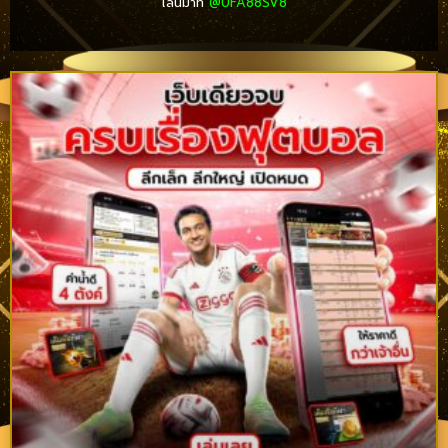
ไลน์มาที่
@UFA88SV8