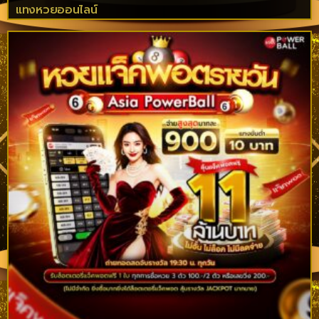
แทงหวยออนไลน์