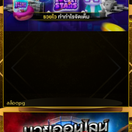
สล็อตpg