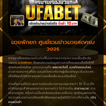
มวยพักยก ศูนย์รวมข่าวมวยสดครบ
วงจร
หากคุณคือแฟนมวยตัวจริงที่ไม่อยากพลาดทุกความเคลื่อนไหวใน
วงการ
มวยพักยก
คือแหล่งรวมข้อมูลข่าวสารที่ครบและเชื่อถือได้ที่
สุดแห่งหนึ่งในไทย เรารวบรวมทั้ง
ผลมวยวันนี้
,
มวยไทยออนไลน์
,
ข่าวการชกจากเวทีดัง และบทวิเคราะห์จากผู้เชี่ยวชาญระดับประเทศ
เพื่อให้คุณได้ติดตามทุกความเคลื่อนไหวแบบเรียลไทม์
ด้วยทีมงานที่มีประสบการณ์ตรงในวงการมวยมากกว่า 10 ปี เราจึง
เข้าใจทุกจุดสำคัญของการรายงานข่าว ไม่ว่าจะเป็น
ตารางมวย
, การ
อัปเดตคู่ชก, หรือข่าวเบื้องหลังของนักมวยชื่อดัง ทุกข้อมูลผ่านการ
ตรวจสอบอย่างละเอียดเพื่อให้แฟนมวยมั่นใจได้ว่าข่าวที่อ่านนั้น
จริง
และแม่นยำ