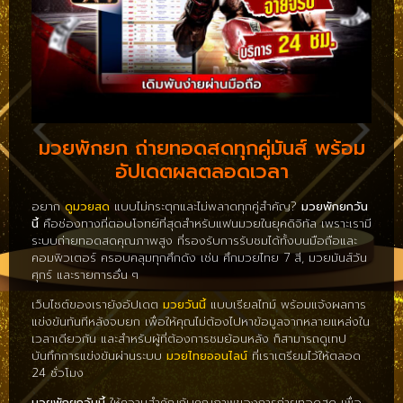
มวยพักยก ถ่ายทอดสดทุกคู่มันส์ พร้อม
อัปเดตผลตลอดเวลา
อยาก
ดูมวยสด
แบบไม่กระตุกและไม่พลาดทุกคู่สำคัญ?
มวยพักยกวัน
นี้
คือช่องทางที่ตอบโจทย์ที่สุดสำหรับแฟนมวยในยุคดิจิทัล เพราะเรามี
ระบบถ่ายทอดสดคุณภาพสูง ที่รองรับการรับชมได้ทั้งบนมือถือและ
คอมพิวเตอร์ ครอบคลุมทุกศึกดัง เช่น ศึกมวยไทย 7 สี, มวยมันส์วัน
ศุกร์ และรายการอื่น ๆ
เว็บไซต์ของเรายังอัปเดต
มวยวันนี้
แบบเรียลไทม์ พร้อมแจ้งผลการ
แข่งขันทันทีหลังจบยก เพื่อให้คุณไม่ต้องไปหาข้อมูลจากหลายแหล่งใน
เวลาเดียวกัน และสำหรับผู้ที่ต้องการชมย้อนหลัง ก็สามารถดูเทป
บันทึกการแข่งขันผ่านระบบ
มวยไทยออนไลน์
ที่เราเตรียมไว้ให้ตลอด
24 ชั่วโมง
มวยพักยกวันนี้
ให้ความสำคัญกับคุณภาพของการถ่ายทอดสด เพื่อ