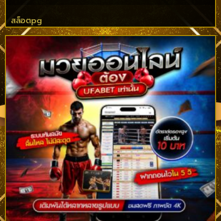
สล็อตpg