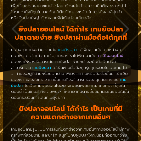
เพื่อเป็นการสะสมคะแนนไปก่อน ต้องเล่นด้วยความมีสติและฉลาด ไม่
โลภมากยิ่งมีทุนไม่มากด้วยก็ยิ่งต้องประหยัด ไม่ควรยิงสุ่มสี่สุ่มห้า
หรือยิงปลาใหญ่ ต้องเล่นให้ได้เงินก่อนเป็นหลัก
ยิงปลาออนไลน์ ได้กำไร เกมยิงปลา
ปลาตายง่าย ยิงปลาผ่านมือถือได้ทุกที่
นอกจากท่านจะสามารถเล่น
เกมยิงปลา
ได้เงินผ่านเว็บเกมหน้าจอ
คอมพิวเตอร์ แล้ว ในเว็บเกมของเราได้พัฒนาเว็บ
คาสิโนออนไลน์
ของเราให้รองรับการเล่นเกมยิงปลาผ่านหน้าจอมือถืออีกด้วย
สามารถเล่น
เกมยิงปลา
ได้เงินผ่านมือถือทุกรุ่นทุกระบบในเวบเกม ไม่
ว่าท่านจะอยู่ที่บ้านหรือนอกบ้าน เพียงแค่ท่านหยิบมือถือขึ้นมาเข้าเว็บ
ของเรา แล้วสมัคร จากกนั้นท่านก็จะสามารถร่วมสนุกกับการเล่น
เกม
ยิงปลา
ในเว็บเกมออนไลน์ได้อย่างเพลิดเพลิด และ เกมที่ฮิตที่สุดใน
ตอนนี้ เป็นเกมส์การเดิมพันดีๆที่หลายๆคนต่างชื่นชม และชื่นชอบในขั้น
ตอนกระบวนการเล่นที่ไม่ยุ่งยาก
ยิงปลาออนไลน์ ได้กำไร เป็นเกมที่มี
ความแตกต่างจากเกมอื่นๆ
เกมยิงปลามีรูปแบบการเล่นที่แตกต่างจากเกมอื่นๆทางออนไลน์ มี่ภาพ
กราฟิกที่สวยงาม และน่ารัก สนุกไปกับฝูงปลาใหญ่น้อยที่ออกมาว่าย