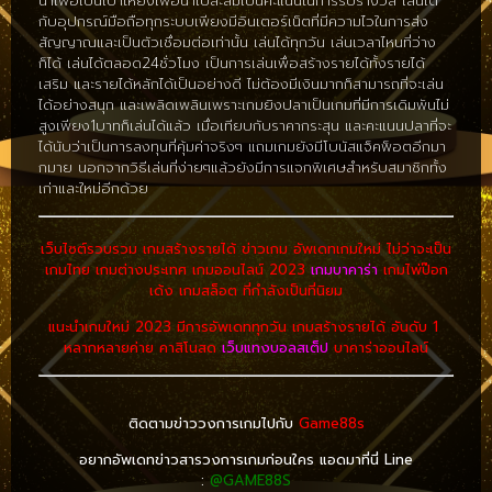
น้ำเพื่อเป็นเป้าให้ยิงเพื่อนำไปสะสมเป็นคะแนนในการรับรางวัล เล่นได้
กับอุปกรณ์มือถือทุกระบบเพียงมีอินเตอร์เน็ตที่มีความไวในการส่ง
สัญญาณและเป็นตัวเชื่อมต่อเท่านั้น เล่นได้ทุกวัน เล่นเวลาไหนที่ว่าง
ก็ได้ เล่นได้ตลอด24ชั่วโมง เป็นการเล่นเพื่อสร้างรายได้ทั้งรายได้
เสริม และรายได้หลักได้เป็นอย่างดี ไม่ต้องมีเงินมากก็สามารถที่จะเล่น
ได้อย่างสนุก และเพลิดเพลินเพราะเกมยิงปลาเป็นเกมที่มีการเดิมพันไม่
สูงเพียง1บาทก็เล่นได้แล้ว เมื่อเทียบกับราคากระสุน และคะแนนปลาที่จะ
ได้นับว่าเป็นการลงทุนที่คุ้มค่าจริงๆ แถมเกมยังมีโบนัสแจ็คพ็อตอีกมา
กมาย นอกจากวิธีเล่นที่ง่ายๆแล้วยังมีการแจกพิเศษสำหรับสมาชิกทั้ง
เก่าและใหม่อีกด้วย
เว็บไซต์รวบรวม เกมสร้างรายได้ ข่าวเกม อัพเดทเกมใหม่ ไม่ว่าจะเป็น
เกมไทย เกมต่างประเทศ เกมออนไลน์ 2023
เกมบาคาร่า
เกมไพ่ป๊อก
เด้ง เกมสล็อต ที่กำลังเป็นที่นิยม
แนะนำเกมใหม่ 2023 มีการอัพเดททุกวัน เกมสร้างรายได้ อันดับ 1
หลากหลายค่าย คาสิโนสด
เว็บแทงบอลสเต็ป
บาคาร่าออนไลน์
ติดตามข่าววงการเกมไปกับ
Game88s
อยากอัพเดทข่าวสารวงการเกมก่อนใคร แอดมาที่นี่ Line
:
@GAME88S