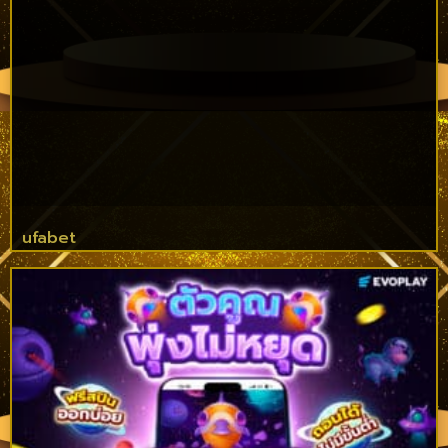
ufabet