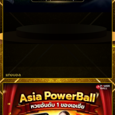
แทงบอล