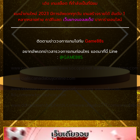
เด้ง เกมสล็อต ที่กำลังเป็นที่นิยม
แนะนำเกมใหม่ 2023 มีการอัพเดททุกวัน เกมสร้างรายได้ อันดับ 1
หลากหลายค่าย คาสิโนสด
เว็บแทงบอลสเต็ป
บาคาร่าออนไลน์
ติดตามข่าววงการเกมไปกับ
Game88s
อยากอัพเดทข่าวสารวงการเกมก่อนใคร แอดมาที่นี่ Line
:
@GAME88S
www.comercperet.com/
www.socope.net
www.luckypetsrus.com
www.cialiscanadabuyonline.com
www.daawrat.com
www.hsggplatformu.org
www.mfoods-
ltd.com
www.toy-fashion.com
www.ddrgermanshepherds.com
www.ufayabo777.com
www.ufabet