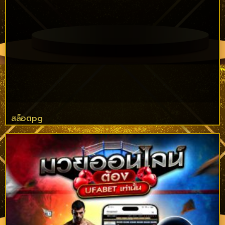
สล็อตpg