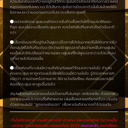
ควรเลือกยิงปลาที่ว่ายอยู่ใกล้วิถีกระสุนไม่ควรยิงปลาที่มีโอกาสว่ายหนี
หลุดจอออกไปเพราะเราได้เสียกระสุนในการยิงปลาตัวนั้นไปแล้วแต่ยัง
ไม่ตายปลาว่ายออกนอกจอไปเราจะเสียกระสุนฟรี
อย่ากดยิงกระสุนแบบค้างกวาดไปทั่วเพื่อหวังให้โดนปลาให้เยอะ
ที่สุด แบบนั้นจะเปลื่องกระสุนมาก ควรโฟกัสไปที่ปลาตัวใดตัวนึงจะดี
กว่า
เลือกยิงปลาที่อยู่กันเป็นฝูงจะมีโอกาสได้เงินมากแต่ไม่ให้ยิงกราดไป
ทั้งกลุ่มให้ไล่เก็บที่ละตัวจะดีกว่าแต่ถ้าฝูงปลากำลังว่ายหนีไปทางผู้เล่น
คนอื่นแล้วให้เปลี่ยนเป้าหมายเพราะผู้เล่นที่ใกล้ฝูงปลากว่าจะได้เปรียบ
กว่าเราแล้วในตอนนั้น
เลือกห้องที่จะเล่นมีความสำคัญต่อผลกำไรและความมั่นใจ ถ้าเล่น
ห้องกระสุนราคาถูกก่อนแล้วฝึกฝีมือจนมีความมั่นใจ รู้จักปลาหลายๆ
ชนิดว่า ตายง่ายหรือตายยาก ให้รางวัลดีแค่ไหน ค่อยขยับขยายไป
ห้องที่กระสุนราคาสูงขึ้นต่อไป
สรุปแล้วเกมยิงปลาออนไลน์เป็นเกมที่เล่นสนุก เพลิดเพลิน ด้วยภาพ
ปลาและองค์ประกอบอื่นทีสวยงาม เล่นเพื่อคลายเครียดหรือจะจริงจัง
ด้วยการเล่นใช้ “สูตรเกมยิงปลา” เพื่อหาเงินก็สามารถทำได้เช่นกัน
เว็บไซต์รวบรวม เกมสร้างรายได้ ข่าวเกม อัพเดทเกมใหม่ ไม่ว่าจะเป็น
เกมไทย เกมต่างประเทศ เกมออนไลน์ 2023
เกมบาคาร่า
เกมไพ่ป๊อก