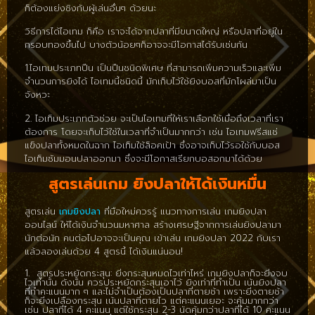
ก็ต้องแย่งชิงกับผู้เล่นอื่นๆ ด้วยนะ
วิธีการได้ไอเทม ก็คือ เราจะได้จากปลาที่มีขนาดใหญ่ หรือปลาที่อยู่ใน
กรอบทองขึ้นไป บางตัวน้อยๆก็อาจจะมีโอกาสได้รับเช่นกัน
1.ไอเทมประเภทปืน เป็นปืนชนิดพิเศษ ที่สามารถเพิ่มความเร็วและเพิ่ม
จำนวนการยิงได้ ไอเทมนี้ชนิดนี้ มักเก็บไว้ใช้ยิงบอสที่มักโผล่มาเป็น
จังหวะ
2. ไอเท็มประเภทตัวช่วย จะเป็นไอเทมที่ให้เราเลือกใช้เมื่อถึงเวลาที่เรา
ต้องการ โดยจะเก็บไว้ใช้ในเวลาที่จำเป็นมากกว่า เช่น ไอเทมฟรีสแช่
แข็งปลาทั้งหมดในฉาก ไอเท็มใช้ล็อคเป้า ซึ่งอาจเก็บไว้รอใช้กับบอส
ไอเท็มซัมมอนปลาออกมา ซึ่งจะมีโอกาสเรียกบอสอกมาได้ด้วย
สูตรเล่นเกม ยิงปลาให้ได้เงินหมื่น
สูตรเล่น
เกมยิงปลา
ที่มือใหม่ควรรู้ แนวทางการเล่น เกมยิงปลา
ออนไลน์ ให้ได้เงินจำนวนมหาศาล สร้างเศรษฐีจากการเล่นยิงปลามา
นักต่อนัก คนต่อไปอาจจะเป็นคุณ เข้าเล่น เกมยิงปลา 2022 กับเรา
แล้วลองเล่นด้วย 4 สูตรนี้ ได้เงินแน่นอน!
1. สูตรประหยัดกระสุน: ยิ่งกระสุนหมดไวเท่าไหร่ เกมยิงปลาก็จะยิ่งจบ
ไวเท่านั้น ดังนั้น ควรประหยัดกระสุนเอาไว้ ยิงเท่าที่ทำเป็น เน้นยิงปลา
ที่ทำคะแนนมาก ๆ และไม่จำเป็นต้องเป็นปลาที่ตายช้า เพราะยิ่งตายช้า
ก็จะยิ่งเปลืองกระสุน เน้นปลาที่ตายไว แต่คะแนนเยอะ จะคุ้มมากกว่า
เช่น ปลาที่ได้ 4 คะแนน แต่ใช้กระสุน 2-3 นัดคุ้มกว่าปลาที่ได้ 10 คะแนน