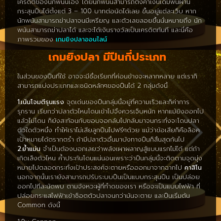
เครดิตของนักพนันเอง โดยนักพนันสามารถตั้งค่าเงินเดิมพันผ่าน
กระสุนปืนได้ตั้งแต่ 3 – 100 บาทต่อนัดได้เลย ขึ้นอยู่แต่ละเว็บ หาก
นักพนันสามารถฆ่าปลาจนมีเหรียญ และตัวเลขลอยขึ้นนั่นหมายถึง นัก
พนันสามารถฆ่าปลาได้ และจะได้เงินรางวัลเป็นเครดิตทันที และนี่คือ
ภาพรวมของ
เกมยิงปลาออนไลน์
เกมยิงปลา มีปืนกี่ประเภท
ในส่วนของปืนที่ใช้ อาจจะมีชื่อเรียกที่ค่อนข้างจะหลากหลาย แต่เราก็
สามารถแบ่งประเภทและชนิดหลักๆของปืนได้ 2 กลุ่มดังนี้
1.เน้นโจมตีรุนแรง
จุดเด่นของปืนกลุ่มนี้อยู่ที่ความเร็วและก็ค่าการ
รุกราน เรียกว่าปลาตัวไหนโดนเข้าไปจึงควรเจ็บหนัก หากแม้ยิงออกไป
แล้วไม่โดน ก็ยังสะท้อนกับขอบจอกลับไปกลับมาจนกระทั่งจะโดนปลา
ตัวใดตัวหนึ่ง ทำให้เราไม่เสียลูกปืนไปฟรีๆด้วย แม้ว่าข้อเสียก็คือล็อค
เป้าหมายได้ตรากตรำ ถ้ามีปลาตัวอื่นมาบังทางปืนก็สิ้นสุดกันไป
2.ย้ำแม่น
จำเป็นต้องบอกเลยว่าพลังเผาผลาญสู้แบบแรกไม่ได้ แต่ถ้า
เกิดเล็งตัวไหน ค้ำประกันโดนแน่นอนเพราะว่าปืนกลุ่มนี้จะติดตามจุดมุ่ง
หมายไปตลอดกระทั่งเป้าประสงค์จะตายหรือออกมาจากฉากไป
คาสิโน
นอกจากนั้นเรายังสามารถปรับระบบปืนเป็นแบบกระสุนปืน เป็นปล่อย
ออกไปทีละนัดพบ ตามจังหวะผู้ที่ทำดของเรา หรือจะเป็นแบบไฟฟ้า ที่
ปล่อยกระแสไฟฟ้าเข้าช็อตตัวปลาจนกว่ามันจะตาย และปืนเริ่มต้น
Common ดังนี้