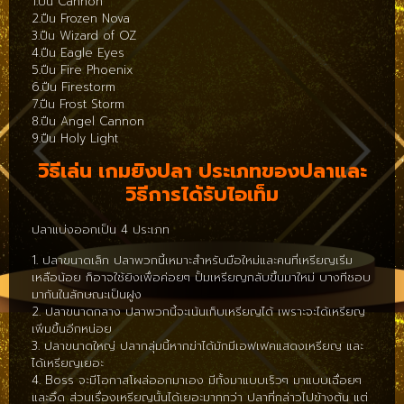
1.ปืน Cannon
2.ปืน Frozen Nova
3.ปืน Wizard of OZ
4.ปืน Eagle Eyes
5.ปืน Fire Phoenix
6.ปืน Firestorm
7.ปืน Frost Storm
8.ปืน Angel Cannon
9.ปืน Holy Light
วิธีเล่น เกมยิงปลา
ประเภทของปลาและ
วิธีการได้รับไอเท็ม
ปลาแบ่งออกเป็น 4 ประเภท
1. ปลาขนาดเล็ก ปลาพวกนี้เหมาะสำหรับมือใหม่และคนที่เหรียญเริ่ม
เหลือน้อย ก็อาจใช้ยิงเพื่อค่อยๆ ปั้มเหรียญกลับขึ้นมาใหม่ บางทีชอบ
มากันในลักษณะเป็นฝูง
2. ปลาขนาดกลาง ปลาพวกนี้จะเน้นเก็บเหรียญได้ เพราะจะได้เหรียญ
เพิ่มขึ้นอีกหน่อย
3. ปลาขนาดใหญ่ ปลากลุ่มนี้หากฆ่าได้มักมีเอฟเฟคแสดงเหรียญ และ
ได้เหรียญเยอะ
4. Boss จะมีโอกาสโผล่ออกมาเอง มีทั้งมาแบบเร็วๆ มาแบบเฉื่อยๆ
และอึด ส่วนเรื่องเหรียญนั้นได้เยอะมากกว่า ปลาที่กล่าวไปข้างต้น แต่