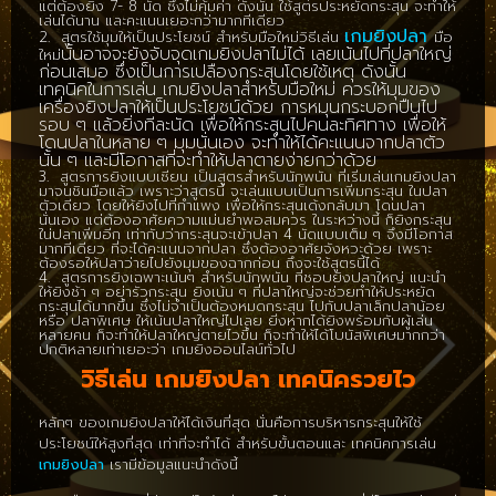
แต่ต้องยิง 7- 8 นัด ซึ่งไม่คุ้มค่า ดังนั้น ใช้สูตรประหยัดกระสุน จะทำให้
เล่นได้นาน และคะแนนเยอะกว่ามากทีเดียว
เกมยิงปลา
2. สูตรใช้มุมให้เป็นประโยชน์ สำหรับมือใหม่วิธีเล่น
มือ
นั้นอาจจะยังจับจุดเกมยิงปลาไม่ได้ เลยเน้นไปที่ปลาใหญ่
ใหม่
ก่อนเสมอ ซึ่งเป็นการเปลืองกระสุนโดยใช้เหตุ ดังนั้น
เทคนิคในการเล่น เกมยิงปลาสำหรับมือใหม่ ควรให้มุมของ
เครื่องยิงปลาให้เป็นประโยชน์ด้วย การหมุนกระบอกปืนไป
รอบ ๆ แล้วยิ่งทีละนัด เพื่อให้กระสุนไปคนละทิศทาง เพื่อให้
โดนปลาในหลาย ๆ มุมนั่นเอง จะทำให้ได้คะแนนจากปลาตัว
นั้น ๆ และมีโอกาสที่จะทำให้ปลาตายง่ายกว่าด้วย
3. สูตรการยิงแบบเซียน เป็นสูตรสำหรับนักพนัน ที่เริ่มเล่นเกมยิงปลา
มาจนชินมือแล้ว เพราะว่าสูตรนี้ จะเล่นแบบเป็นการเพิ่มกระสุน ในปลา
ตัวเดียว โดยให้ยิงไปที่กำแพง เพื่อให้กระสุนเด้งกลับมา โดนปลา
นั่นเอง แต่ต้องอาศัยความแม่นยำพอสมควร ในระหว่างนี้ ก็ยิงกระสุน
ใน่ปลาเพิ่มอีก เท่ากับว่ากระสุนจะเข้าปลา 4 นัดแบบเต็ม ๆ จึงมีโอกาส
มากทีเดียว ที่จะได้คะแนนจากปลา ซึ่งต้องอาศัยจังหวะด้วย เพราะ
ต้องรอให้ปลาว่ายไปยังมุมของฉากก่อน ถึงจะใช้สูตรนี้ได้
4. สูตรการยิงเฉพาะเน้นๆ สำหรับนักพนัน ที่ชอบยิงปลาใหญ่ แนะนำ
ให้ยิงช้า ๆ อย่ารัวกระสุน ยิงเน้น ๆ ที่ปลาใหญ่จะช่วยทำให้ประหยัด
กระสุนได้มากขึ้น ซึ่งไม่จำเป็นต้องหมดกระสุน ไปกับปลาเล็กปลาน้อย
หรือ ปลาพิเศษ ให้เน้นปลาใหญ่ไปเลย ยิ่งหากได้ยิงพร้อมกับผู้เล่น
หลายคน ก็จะทำให้ปลาใหญ่ตายไวขึ้น ก็จะทำให้ได้โบนัสพิเศษมากกว่า
ปกติหลายเท่าเยอะว่า เกมยิงออนไลน์ทั่วไป
วิธีเล่น เกมยิงปลา
เทคนิครวยไว
หลักๆ ของเกมยิงปลาให้ได้เงินที่สุด นั่นคือการบริหารกระสุนให้ใช้
ประโยชน์ให้สูงที่สุด เท่าที่จะทำได้ สำหรับขั้นตอนและ เทคนิคการเล่น
เกมยิงปลา
เรามีข้อมูลแนะนำดังนี้