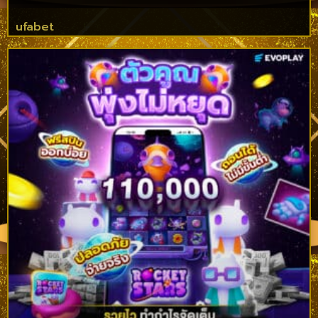
ufabet