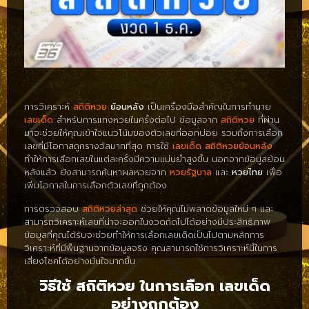
การวิเคราะห์
สถิติหวย
ย้อนหลัง
เป็นเครื่องมือสำคัญในการทำนาย
เลขเด็ด
สำหรับการแทงหวยในครั้งต่อไป ข้อมูลจาก
สถิติหวย
ที่ผ่าน
มาจะช่วยให้คุณเข้าใจแนวโน้มของตัวเลขที่ออกบ่อย รวมถึงการเลือก
เลขที่มีโอกาสถูกรางวัลมากที่สุด การใช้
เลขเด็ด สถิติหวยย้อนหลัง
ทำให้การเลือกเลขในแต่ละครั้งมีความแม่นยำสูงขึ้น นอกจากข้อมูลย้อน
หลังแล้ว ยังสามารถค้นหาผลหวยจาก
หวยรัฐบาล
และ
หวยไทย
เพื่อ
เพิ่มโอกาสในการเลือกตัวเลขที่ถูกต้อง
การตรวจสอบ
สถิติหวยล่าสุด
ช่วยให้คุณไม่พลาดข้อมูลใหม่ ๆ และ
สามารถวิเคราะห์เลขที่น่าจะออกในงวดถัดไปได้อย่างมีประสิทธิภาพ
ข้อมูลที่คุณได้รับจะช่วยทำให้การเลือกเลขเด็ดเป็นไปตามหลักการ
วิเคราะห์ที่มีพื้นฐานจากข้อมูลจริง คุณสามารถใช้การวิเคราะห์นี้ในการ
เสี่ยงโชคได้อย่างมั่นใจมากขึ้น
วิธีใช้ สถิติหวย ในการเลือก เลขเด็ด
อย่างถูกต้อง