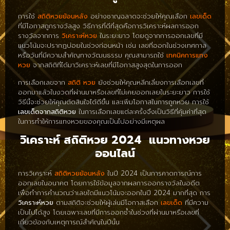
การใช้
สถิติหวยย้อนหลัง
อย่างชาญฉลาดจะช่วยให้คุณเลือก
เลขเด็ด
ที่มีโอกาสถูกรางวัลสูง วิธีการที่ดีที่สุดคือการวิเคราะห์ผลการออก
รางวัลจากการ
วิเคราะห์หวย
ในระยะยาว โดยดูจากการออกเลขที่มี
แนวโน้มจะปรากฏบ่อยในช่วงก่อนหน้า เช่น เลขที่ออกในช่วงเทศกาล
หรือวันที่มีความสำคัญทางวัฒนธรรม คุณสามารถใช้
เทคนิคการแทง
หวย
จากสถิติที่ได้มาวิเคราะห์เลขที่มีโอกาสสูงสุดในการออก
การเลือกเลขจาก
สถิติ หวย
ยังช่วยให้คุณหลีกเลี่ยงการเลือกเลขที่
ออกมาแล้วในงวดที่ผ่านมาหรือเลขที่ไม่เคยออกเลยในระยะยาว การใช้
วิธีนี้จะช่วยให้คุณตัดสินใจได้ดีขึ้น และเพิ่มโอกาสในการถูกหวย การใช้
เลขเด็ดจากสถิติหวย
ในการเลือกเลขแต่ละครั้งจึงเป็นวิธีที่คุ้มค่าที่สุด
ในการทำให้การแทงหวยของคุณเป็นไปอย่างมีเหตุผล
วิเคราะห์ สถิติหวย 2024 แนวทางหวย
ออนไลน์
การวิเคราะห์
สถิติหวยย้อนหลัง
ในปี 2024 เป็นการคาดการณ์การ
ออกเลขในอนาคต โดยการใช้ข้อมูลจากผลการออกรางวัลในอดีต
เพื่อทำการคำนวณว่าเลขใดมีแนวโน้มจะออกในปี 2024 มากที่สุด การ
วิเคราะห์หวย
ตามสถิติจะช่วยให้ผู้เล่นมีโอกาสเลือก
เลขเด็ด
ที่มีความ
เป็นไปได้สูง โดยเฉพาะเลขที่มีการออกซ้ำในช่วงที่ผ่านมาหรือเลขที่
เกี่ยวข้องกับเหตุการณ์สำคัญในปีนั้น