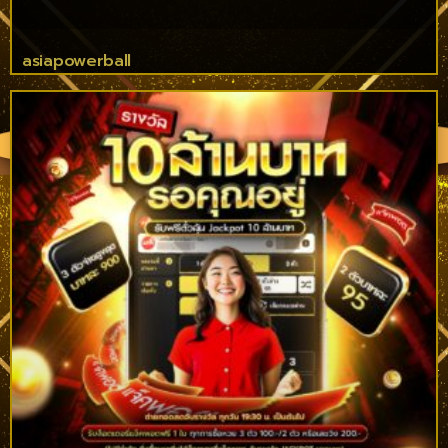
asiapowerball