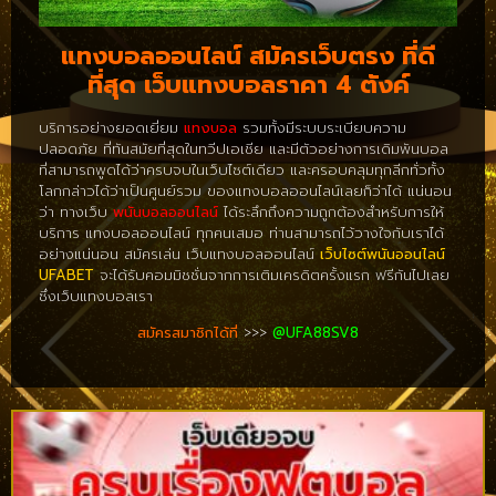
แทงบอลออนไลน์ สมัครเว็บตรง ที่ดี
ที่สุด เว็บแทงบอลราคา 4 ตังค์
บริการอย่างยอดเยี่ยม
แทงบอล
รวมทั้งมีระบบระเบียบความ
ปลอดภัย ที่ทันสมัยที่สุดในทวีปเอเชีย และมีตัวอย่างการเดิมพันบอล
ที่สามารถพูดได้ว่าครบจบในเว็บไซต์เดียว และครอบคลุมทุกลีกทั่วทั้ง
โลกกล่าวได้ว่าเป็นศูนย์รวม ของแทงบอลออนไลน์เลยก็ว่าได้ แน่นอน
ว่า ทางเว็บ
พนันบอลออนไลน์
ได้ระลึกถึงความถูกต้องสำหรับการให้
บริการ แทงบอลออนไลน์ ทุกคนเสมอ ท่านสามารถไว้วางใจกับเราได้
อย่างแน่นอน สมัครเล่น เว็บแทงบอลออนไลน์
เว็บไซต์พนันออนไลน์
UFABET
จะได้รับคอมมิชชั่นจากการเติมเครดิตครั้งแรก ฟรีกันไปเลย
ซึ่งเว็บแทงบอลเรา
สมัครสมาชิกได้ที่
>>>
@UFA88SV8