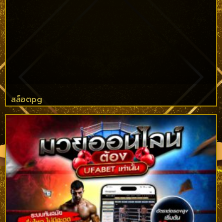
สล็อตpg