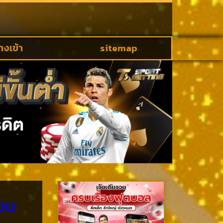
างเข้า
sitemap
มอบ