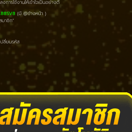
ลงการใช้งานให้เข้าใจเป็นอย่างดี
88SV8
(มี @ข้างหน้า )
สมาชิก”
ปลี่ยนรหัส