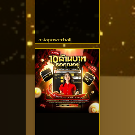
asiapowerball