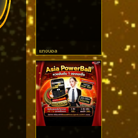
แทงบอล