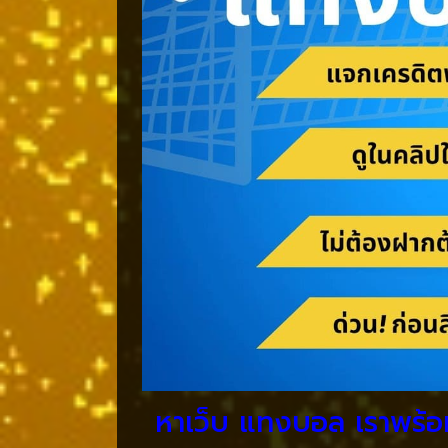
หาเว็บ แทงบอล เราพร้อ