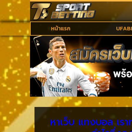
หน้าแรก
UFAB
หาเว็บ แทงบอล เราทำ