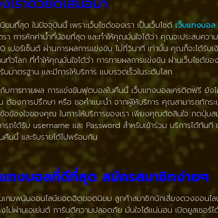
องเราด้วยดีเสมอมา
ิยมที่สุด ในปัจจุบันนี้ เพราะเว็บไซต์ของเรา เป็นเว็บไซต์
เว็บแทงบอล
ัตรา การหักค่าน้ำที่น้อยที่สุด และทำให้คุณมั่นใจได้ว่า คุณจะประสบความ
ร์เซ็นต์ ผ่านการผลการแข่งขัน ไม่กี่วินาที เท่านั้น คุณก็จะได้รับเงิน
ั่วโลก ที่ทำให้คุณมั่นใจได้ว่า การทายผลการแข่งขัน ผ่านเว็บไซต์ของ
ี่ได้รับมาตรฐาน และมีการให้บริการ แบบรวดเร็วในระดับโลก
ก กับการทายผล การแข่งขันฟุตบอลในคืนนี้ เว็บแทงบอลเครดิตฟรี ยังไ
ณ ต้องการปรึกษา หรือ ขอคำแนะนำ จากผู้ให้บริการ คุณสามารถทักร
ข้อข้องใจของคุณ ในการให้บริการของเรา เพียงคุณตัดสินใจ กดปุ่มส
ารถได้รับ username และ Password สำหรับเข้าร่วม บริการได้ทันที แ
คืนนี้ และรับรายได้ไปพร้อมกัน
แทงบอลที่ดีที่สุด สมัครสมาชิกง่ายๆ
มเกมพนันออนไลน์ยอดฮิตยอดนิยม ลูกค้าสมาชิกนักเสี่ยงดวงออนไลน
ตรงไม่ผ่านเอเย่นต์ การันตีความปลอดภัย มั่นใจได้แน่นอน เปิดยูสเซอร์ได