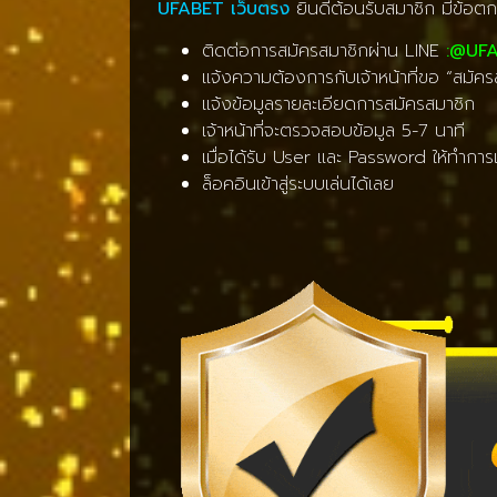
UFABET เว็บตรง
ยินดีต้อนรับสมาชิก มีข้อตก
ติดต่อการสมัครสมาชิกผ่าน LINE
:
@UFA
แจ้งความต้องการกับเจ้าหน้าที่ขอ “สมัคร
แจ้งข้อมูลรายละเอียดการสมัครสมาชิก
เจ้าหน้าที่จะตรวจสอบข้อมูล 5-7 นาที
เมื่อได้รับ User และ Password ให้ทำการเ
ล็อคอินเข้าสู่ระบบเล่นได้เลย