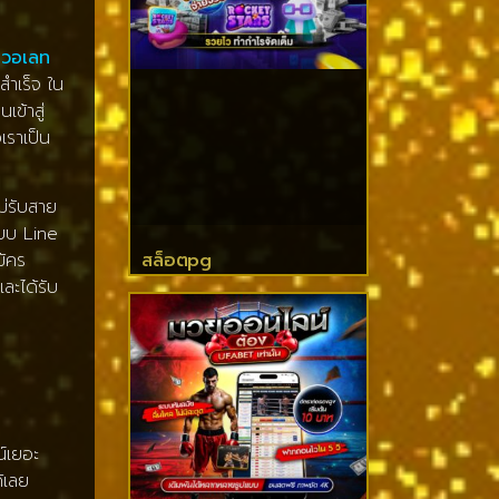
 วอเลท
สำเร็จ ใน
เข้าสู่
เราเป็น
ม่รับสาย
ะบบ Line
สล็อตpg
มัคร
ละได้รับ
์เยอะ
้เลย