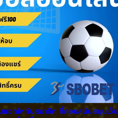
มแจกใหกับสมาชิก ที่คอยสนับสนุนเว็บ