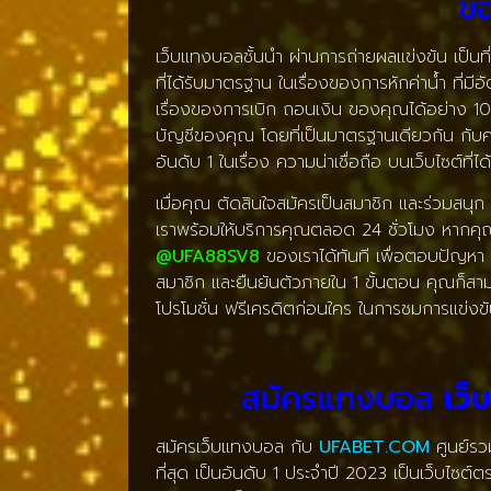
ข
เว็บแทงบอลชั้นนำ ผ่านการถ่ายผลแข่งขัน เป็นที่น
ที่ได้รับมาตรฐาน ในเรื่องของการหักค่าน้ำ ที่มีอ
เรื่องของการเบิก ถอนเงิน ของคุณได้อย่าง 100 เปอ
บัญชีของคุณ โดยที่เป็นมาตรฐานเดียวกัน กับคนท
อันดับ 1 ในเรื่อง ความน่าเชื่อถือ บนเว็บไซต์ท
เมื่อคุณ ตัดสินใจสมัครเป็นสมาชิก และร่วมสนุ
เราพร้อมให้บริการคุณตลอด 24 ชั่วโมง หากคุ
@UFA88SV8
ของเราได้ทันที เพื่อตอบปัญหา 
สมาชิก และยืนยันตัวภายใน 1 ขั้นตอน คุณก็สาม
โปรโมชั่น ฟรีเครดิตก่อนใคร ในการชมการแข่งขัน
สมัครแทงบอล
เว็บ
สมัครเว็บแทงบอล กับ
UFABET.COM
ศูนย์รว
ที่สุด เป็นอันดับ 1 ประจำปี 2023 เป็นเว็บไซต์