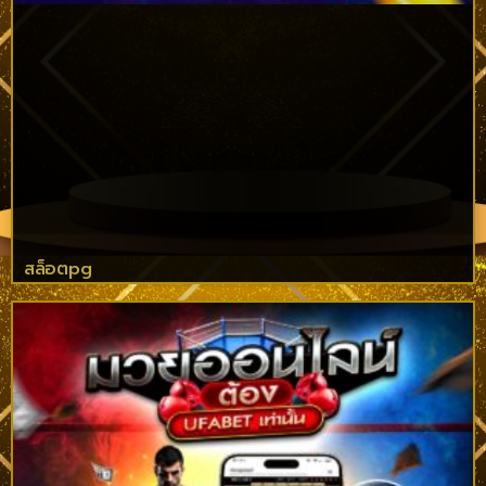
สล็อตpg