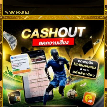
พักยกออนไลน์