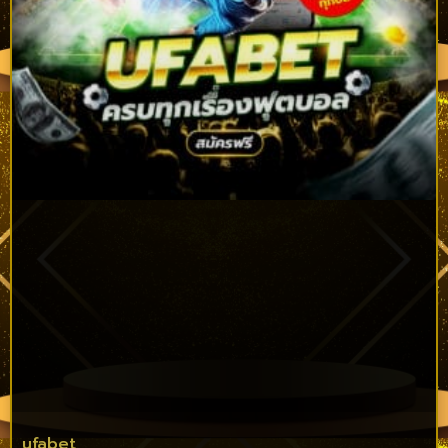
ufabet