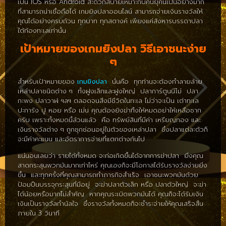
เป็น IOS หรือ Android สะดวกสบายเหมาะกับคนยุคนี้เป็นอย่างมาก
ที่สามารถน่าเชื่อถือได้ เกมยิงปลาออนไลน์ สามารถจ่ายเงินรางวัลให้
คุณได้อย่างครบถ้วน ทุกบาท ทุกสตางค์ เพียงแค่สังหารบรรดาปลา
ใต้ท้องทะเลเท่านั้น
เป้าหมายของเกมยิงปลา วิธีเอาชนะง่าย
ๆ
สำหรับเป้าหมายของ
เกมยิงปลา
นั่นคือ ทุกท่านจะต้องทำลายล้าย
เหล่าปลาชนิดต่าง ๆ ทั้งฝูงเล็กและฝูงใหญ่ ปลาการ์ตูนนีโม่ ปลา
กะพง ปลาวาฬ ฯลฯ ตลอดจนสิ่งมีชีวิตในทะเล ไม่ว่าจะเป็น เต่าทะเล
ปะการัง ปู หอย หรือ เม่น คุณต้องยิงฆ่าทิ้งให้หมดอย่าให้เหลือซาก
ครับ เพราะทั้งหมดนี้ล้วนแล้ว คือ ทรัพย์สินที่มีค่า เหรียญทอง และ
เงินรางวัลต่าง ๆ ถูกซุกซ่อนอยู่ในตัวของเหล่าปลา ซึ่งปลาแต่ละตัวก็
จะมีค่าคะแนน และอัตราการจ่ายที่แตกต่างกันไป
แน่นอนเลยว่า รายได้ทั้งหมด จะก่อเกิดขึ้นได้จากการฆ่าปลา ยิ่งคุณ
สาดกระสุนพวกมันมากเท่าไหร่ คุณเองก็จะมีโอกาสได้รับรางวัลง่ายยิ่ง
ขึ้น และทุกครั้งที่คุณสามารถทำภารกิจสำเร็จ เอาชนะพวกมันด้วย
ป้อมปืนบรรจุกระสุนที่มีอยู่ จะฆ่าปลาตัวเล็ก หรือ ปลาตัวใหญ่ จะฆ่า
ได้น้อยหรือมากไม่สำคัญ หากคุณระเบิดพวกมันได้ คุณก็จะได้รับเงิน
เงินเป็นรางวัลกำนัลใจ ซึ่งรางวัลทั้งหมดก็จะชำระจ่ายให้คุณเสร็จสิ้น
ภายใน 3 วินาที