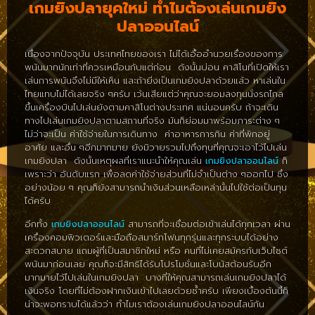
เกมยิงปลายุคใหม่
ทำไมต้องเล่นเกมยิง
ปลาออนไลน์
เนื่องจากปัจจุบัน ประเทศไทยของเรา ไม่ได้เอื้ออำนวยเรื่องของการ
พนันมากนักเท่าที่ควรเหมือนกับแต่ก่อน ดังนั้นบ่อน คาสิโนที่เปิดให้เรา
เล่นการพนันจึงไม่มีให้เห็น และถ้ายิ่งเป็นเกมยิงปลาด้วยแล้ว หาเล่นใน
ไทยแทบไม่ได้เลยจริง ๆครับ เว้นเสียแต่ว่าคุณจะยอมลงทุนนั่งรถไกล
ขึ้นเครื่องบินไปเล่นยังตามคาสิโนต่างประเทศ แน่นอนครับ ถ้าจะเดิน
ทางไปเล่นเกมยิงปลาตามสถานที่จริง มันก็ย่อมมาพร้อมภาระต่าง ๆ
ไม่ว่าจะเป็น ค่าใช้จ่ายในการเดินทาง ค่าอาหารการกิน ค่าที่พักอยู่
อาศัย และอื่น ๆอีกมากมาย ยังมิวายรวมไปถึงทุนที่คุณจะเอาไว้ไปเล่น
เกมยิงปลา ดังนั้นเหตุผลที่เราแนะนำให้คุณเล่น
เกมยิงปลาออนไลน์
ก็
เพราะว่า อันดับแรก เพื่อลดค่าใช้จ่ายส่วนที่ไม่จำเป็นต่าง ๆออกไป ซึ่ง
อย่างน้อย ๆ คุณก็ยังสามารถนำเงินส่วนเหลือเหล่านั้นไปใช้ต่อเป็นทุน
ได้ครับ
อีกทั้ง
เกมยิงปลาออนไลน์
สามารถที่จะเชื่อมต่อเข้าเล่นได้ทุกเวลา ผ่าน
เครื่องคอมพิวเตอร์และมือถือสมาร์ทโฟนทุกรุ่นและทุกระบบได้อย่าง
สะดวกสบาย แถมผู้ที่เป็นสมาชิกใหม่ หรือ คนที่ไม่เคยสมัครกับเว็บไซต์
พนันมาก่อนเลย คุณก็จะมีสิทธิได้รับโปรโมชั่นและโบนัสต้อนรับอีก
มากมายไว้ไปเล่นในเกมยิงปลา บางที่ให้คุณสามารถเล่นเกมยิงปลาได้
เงินจริง โดยที่ไม่ต้องฝากเงินเข้าไปเลยด้วยซ้ำครับ เพียงเบื้องต้นนี้ก็
น่าจะพอทราบได้แล้วว่า ทำไมเราต้องเล่นเกมยิงปลาออนไลน์กัน