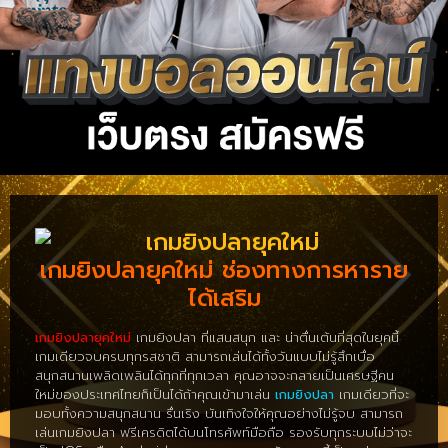
เกมยิงปลายุคใหม่ ช่องทางการหาราย
ได้เสริม
เกมยิงปลายุคใหม่
เกมยิงปลา ที่แสนสนุก และ น่าตื่นเต้นที่สุดในยุคนี้
เกมเดียวจบครบทุกรสชาติ สามารถเล่นได้ทั้งวันแบบไม่รู้สึกเบื่อ
สนุกสนานเพลิดเพลินได้ทุกที่ทุกเวลา คุณอาจจะกลายเป็นเศรษฐีคน
ใหม่ของประเทศไทยก็เป็นได้ถ้าคุณเข้ามาเล่น
เกมยิงปลา
เกมเดียวที่จะ
มอบทั้งความสนุกสนาน รื่นเริง บันเทิงใจให้คุณอย่างไม่รู้จบ สามารถ
เล่นเกมยิงปลา ฟรีเครดิตได้บนโทรศัพท์มือถือ รองรับทุกระบบไม่ว่าจะ