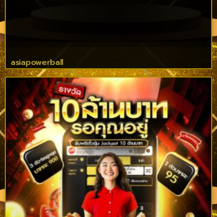
asiapowerball