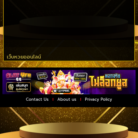
เว็บหวยออนไลน์
Contact Us
About us
Privacy Policy