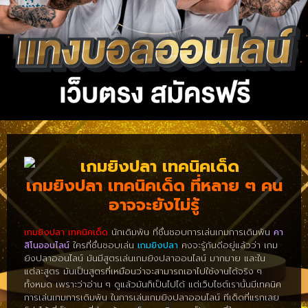
เกมยิงปลา เทคนิคเด็ด ที่หลาย ๆ คน
อาจจะยังไม่รู้
เกมยิงปลา เทคนิคเด็ด
นักเดิมพัน ที่ชื่นชอบการเล่นเกมการเดิมพัน
คา
สิโนออนไลน์
ใครที่ชื่นชอบเล่น
เกมยิงปลา
คงจะรู้กันดีอยู่แล้วว่า เกม
ยิงปลาออนไลน์ มันมีสูตรเล่นเกมยิงปลาออนไลน์ มากมาย และใน
แต่ละสูตร มันเป็นสูตรที่เหมือนว่าจะสามารถเอาไปใช้งานได้จริง ๆ
ทั้งหมด เพราะว่าอ่าน ๆ ดูแล้วมันก็เป็นไปได้ แต่เว็บไซต์เรานั้นมีเทคนิค
การเล่นเกมการเดิมพัน ในการเล่นเกมยิงปลาออนไลน์ ทีเด็ดที่แรกเลย