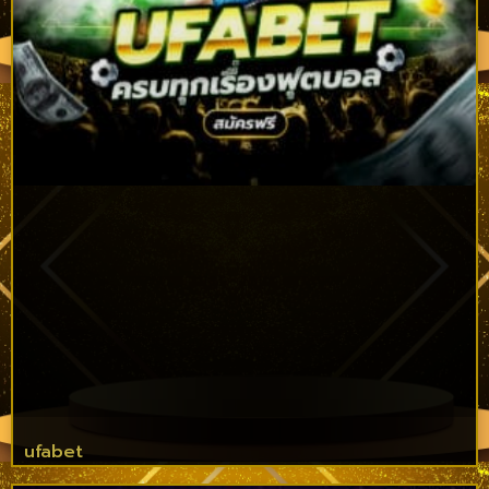
ufabet