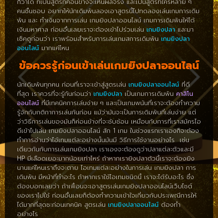
ก็ว่าได้ ที่เป็นสูตรที่ค่อนข้างจะเห็นผลจริง และเป็นสูตรที่ใครหลาย ๆ
คนชื่นชอบ อยากให้นักเดิมพันลองเอาสูตรนี้ไปทดลองเล่นเกมการเดิม
พัน และ ทำเงินจากการเล่น เกมยิงปลาออนไลน์ เกมการเดิมพันให้ได้
เงินมหาศาล ก่อนอื่นเลยเราจะต้องเข้าไปร่วมเล่น
เกมยิงปลา
และมา
เช็คดูก่อนว่า เราพร้อมสำหรับการเล่นเกมสการเดิมพัน
เกมยิงปลา
ออนไลน์
มากแค่ไหน
ข้อควรรู้ก่อนเข้าเล่นเกมยิงปลาออนไลน์
นักเดิมพันทุกคน ก่อนที่เราจะเข้าสู่สูตรเล่น
เกมยิงปลาออนไลน์
ที่ดี
ที่สุด เราควรที่จะรู้กันก่อนว่า
เกมยิงปลา
เป็นเกมการเดิมพัน
คาสิโน
ออนไลน์
ที่มีเทคนิคการเล่นง่าย ๆ และเป็นเกมพนันที่เราจะต้องทำความ
รู้จักกับกติกาการเล่นกันก่อน แม้ว่ามันจะเป็นการเดิมพันที่เล่นง่าย แต่
ว่าวิธีการเล่นของมันก็ค่อนข้างที่จะซับซ้อน เหมือนกับการที่เราสมัครไอ
ดีเข้าไปเล่น เกมยิงปลาออนไลน์ สัก 1 เกม ในช่วงแรกเราเองก็จะต้อง
ทำการอ่านว่าไอ้เทมแต่ละอย่างนั้นมันมี วิธีการใช้งานอย่างไร เช่น
เดียวกันกับการเล่นเกมยิงปลา เราเองจะต้องดูว่าปลาแต่ละตัวและมี
HP มีเลือดเยอะมากน้อยเท่าไหร่ ถ้าหากเรายิงปลาตัวนี้เราจะต้องยิง
นานแค่ไหนเราถึงจะตาย ไอเทมแต่ละอย่างในการเล่น เกมยิงปลา การ
เดิมพัน มีหน้าที่ทำอะไร ถ้าหากเราใช้ไอเทมชนิดนี้ เราจะได้รับอะไร ซึ่ง
ต้องบอกเลยว่า ถ้าเพื่อนจะเอาสูตรเล่นเกมยิงปลาออนไลน์เว็บไซต์
ของเราไปใช้ ก่อนอื่นเลยก็ต้องทำความเข้าใจเกี่ยวกับประเพณีการให้
ได้มากที่สุดซะก่อนเทคนิค สูตรเล่น
เกมยิงปลาออนไลน์
ต้องทำ
อย่างไร