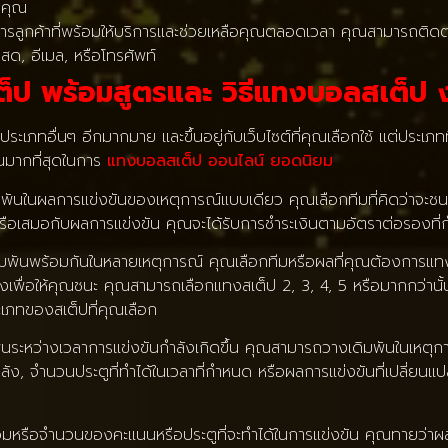
งคุณ
ริการลูกค้าที่พร้อมให้บริการและช่วยเหลือคุณตลอดเวลา คุณสามารถติดต
สด, อีเมล, หรือโทรศัพท์
ป พร้อมสูตรและ วิธีแทงบอลสเต็ป 
ประเภทอื่นๆ อีกมากมาย และขึ้นอยู่กับเว็บไซต์ที่คุณเลือกใช้ แต่ประเภทที
งานมากที่สุดในการ
แทงบอลสเต็ป ออนไลน์ ยอดนิยม
มพันในผลการแข่งขันของเหตุการณ์แบบเดียว คุณเลือกทีมที่คิดว่าจะชน
รือเสมอกับผลการแข่งขัน คุณจะได้รับการชำระเงินตามอัตราต่อรองที
มพันพร้อมกันในหลายเหตุการณ์ คุณเลือกทีมหรือผลที่คุณต้องการแท
งเพื่อให้คุณชนะ คุณสามารถเลือกแทงสเต็ป 2, 3, 4, 5 หรือมากกว่านั
ะเภทของสเต็ปที่คุณเลือก
ระหว่างเวลาการแข่งขันกำลังเกิดขึ้น คุณสามารถวางเดิมพันในเหตุก
ึ่งหลัง, จำนวนประตูที่ทำได้ในเวลาที่กำหนด หรือผลการแข่งขันที่เปลี่ยน
มหรือจำนวนของคะแนนหรือประตูที่จะทำได้ในการแข่งขัน คุณทายว่าผ