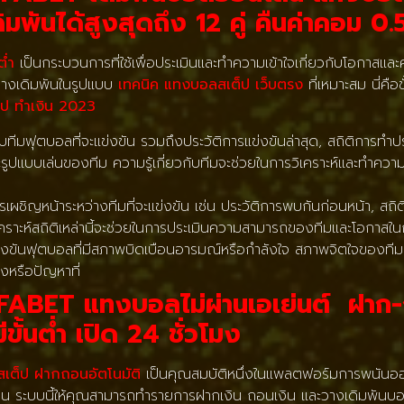
ดิมพันได้สูงสุดถึง 12 คู่ คืนค่าคอม 0
นต่ำ
เป็นกระบวนการที่ใช้เพื่อประเมินและทำความเข้าใจเกี่ยวกับโอกาสแล
วางเดิมพันในรูปแบบ
เทคนิค แทงบอลสเต็ป เว็บตรง
ที่เหมาะสม นี่คือ
็ป
ทำเงิน 2023
กับทีมฟุตบอลที่จะแข่งขัน รวมถึงประวัติการแข่งขันล่าสุด, สถิติการทำป
ูปแบบเล่นของทีม ความรู้เกี่ยวกับทีมจะช่วยในการวิเคราะห์และทำความ
ารเผชิญหน้าระหว่างทีมที่จะแข่งขัน เช่น ประวัติการพบกันก่อนหน้า, สถิ
เคราะห์สถิติเหล่านี้จะช่วยในการประเมินความสามารถของทีมและโอกาสใน
ข่งขันฟุตบอลที่มีสภาพบิดเบือนอารมณ์หรือกำลังใจ สภาพจิตใจของที
งหรือปัญหาที่
UFABET
แทงบอลไม่ผ่านเอเย่นต์
ฝาก
มีขั้นต่ำ เปิด 24 ชั่วโมง
เต็ป ฝากถอนอัตโนมัติ
เป็นคุณสมบัติหนึ่งในแพลตฟอร์มการพนันออน
ช้งาน ระบบนี้ให้คุณสามารถทำรายการฝากเงิน ถอนเงิน และวางเดิมพันบ