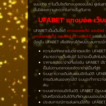
แบบต่าง ๆ ในเว็บไซต์แทงบอลออนไลน์ ผู้เล่นสาม
มั่นใจและความสะดวกในการเริ่มต้นการ
UFABET แทงบอล เว็บแทง
UFABET เป็นเว็บไซต์
แทงบอลสเต็ป ออนไลน์ 
แทงบอลสเต็ป ออนไลน์ สร้างรายได้
และเพิ่
มีอยู่ใน UFABET เพื่อให้คุณได้พบประสบการณ
ความหลากหลายในตลาดและลีก: UFABET มี
สามารถวางเดิมพันได้ ไม่ว่าจะเป็นลีกในปร
ราคาและอัตราจ่ายที่แข่งขัน: UFABET มีรา
เป็นไปตามตลาดและอัตราจ่ายเป็นที่สูง
ระบบการวางเดิมพันแบบอัตโนมัติ: UFABET
การเดิมพันของคุณได้ ระบบจะทำการวางเ
พัน
ระบบฝากถอนอัตโนมัติ: UFABET มีระบบฝ
เงินหรือถอนเงินได้ทันทีผ่านระบบออนไลน
ประสบการณ์การเล่นผ่านมือถือ: UFABET มี