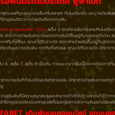
รือพนันระดับประเทศ ยูฟ่าเบท
าฟุตบอลที่คุณสามารถเลือกทีมหลายๆ ทีมในเดียวกัน และวางเดิมพันให
่มีกฎและอัตราการจ่ายเงินที่แตกต่างกัน
ทคนิค แทงบอลสเต็ป 2023
สเต็ป 3 คุณต้องเลือกทีมสามทีมในเดียว
ัล อัตราการจ่ายเงินสามารถแตกต่างกันได้ขึ้นอยู่กับกฎของเจ้าบ้าน ส
หากทีมทั้งสี่ชนะ คุณจะได้รับรางวัล อัตราการจ่ายเงินขึ้นอยู่กับอัตราก
เดียวกันและวางเดิมพัน หากทีมทั้งห้าชนะ คุณจะได้รับรางวัล อัตราการ
สเต็ป 6, สเต็ป 7, สเต็ป 8 เป็นต้น การชนะจะยากขึ้นเนื่องจากต้องการที
ตราการจ่ายเงินที่กำหนดโดยบริษัทการพนัน อัตราการจ่ายเงินอาจแตกต่
ู่
รวางเดิมพันที่มีความสนุกสนานและสามารถทำกำไรได้ แต่ควรจำไว้ว่ากา
ามเข้าใจกฎของแต่ละประเภทของสเต็ปและดูแลการจัดการเงินอย่างรอบ
UFABET เดิมพันบอลออนไลน์ แทงบอ