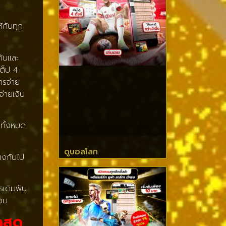
้กับทุก
กันและ
เต็ป 4
ารจ่าย
จ่ายเงิน
มทั้งหมด
ดูบอลโลก
างกันไป
รเดิมพัน
คอบ
ลสด