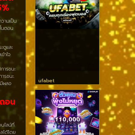
.5%
ะความเป็น
ขั้นตอน
ระตูและ
เข้าใจ
ติการชนะ
การชนะ.
ufabet
มมีผลอ
-ถอน
ไลน์ที่
อลได้โดย