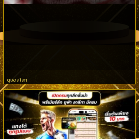
ดูบอลโลก