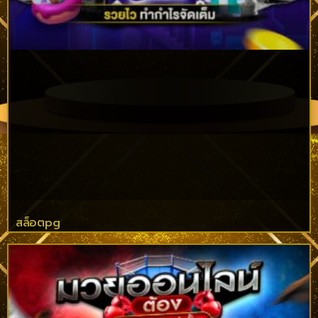
สล็อตpg