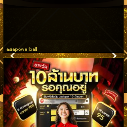
asiapowerball