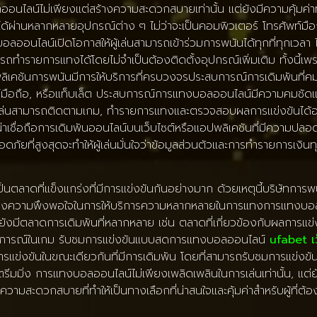
นไลน์ไม่เพียงแต่สร้างความสะดวกสบายเท่านั้น แต่ยังมีความคุ้มค่
ได้ผ่านหลากหลายอุปกรณ์ต่าง ๆ ไม่ว่าจะเป็นคอมพิวเตอร์ โทรศัพท์มือ
อนไลน์เปิดโอกาสให้ผู้เล่นสามารถเข้าร่วมการพนันได้ทุกที่ทุกเวลา ไ
สามารถทำรายการแทงได้โดยไม่จำเป็นต้องติดตั้งอุปกรณ์เพิ่มเติม ทั้งนี้เพ
พลิเคชันการพนันมีการให้บริการที่ครบวงจรประสบการณ์การเดิมพันที่ค
พท์มือถือ, หรือแท็บเล็ต ประสบการณ์การแทงบอลออนไลน์มีความคมชัดแ
้ผู้เล่นสามารถติดตามเกม, ทำรายการแทงและตรวจสอบผลการแข่งขันได้อ
่าเชื่อถือการเดิมพันออนไลน์บนเว็บไซต์หรือแอปพลิเคชันที่มีความปลอด
ที่สูงสุดจะทำให้ผู้เล่นมั่นใจว่าข้อมูลส่วนตัวและการทำรายการเงินทุ
ป็นตลาดที่แข็งแกร่งที่มีการแข่งขันกันอย่างมาก ด้วยเหตุนี้บริษัทการพ
ะสร้างความพึงพอใจในการให้บริการความหลากหลายในการแทงการแทงบอ
ต่ยังมีตลาดการเดิมพันที่หลากหลาย เช่น ตลาดที่เกี่ยวข้องกับผลการแข่
บเหตุการณ์ในเกม รับชมการแข่งขันแบบสดการแทงบอลออนไลน์
ufabet เ
มการแข่งขันในขณะเดียวกันที่มีการเดิมพัน โดยที่สามารถรับชมการแข่ง
รีมมิ่ง การแทงบอลออนไลน์ไม่เพียงเพลิดเพลินในการเล่นเท่านั้น, แต่
ามสะดวกสบายที่ทำให้เป็นทางเลือกที่น่าสนใจและคุ้มค่าสำหรับผู้ที่ต