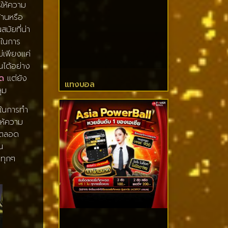
รให้ความ
้านหรือ
สมัยที่น่า
ดในการ
เพียงแค่
นได้อย่าง
สด
แต่ยัง
แทงบอล
ุม
าพในการทำ
ให้ความ
ารตลอด
น
บทุกๆ