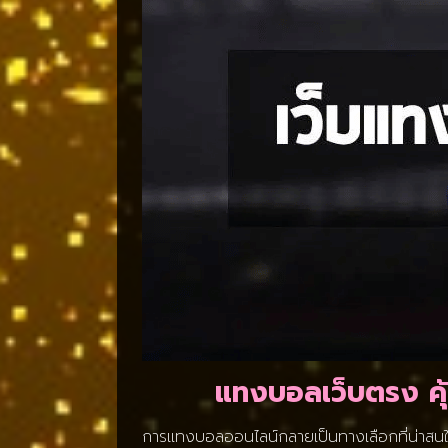
แทงบอลเว็บตรง คุ้
การแทงบอลออนไลน์กลายเป็นทางเลือกที่น่าสนใจแ