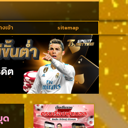
างเข้า
sitemap
ยุด