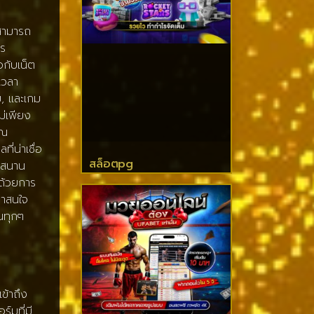
่สามารถ
วร
กับเน็ต
เวลา
, และเกม
่เพียง
ุณ
่น่าเชื่อ
สล็อตpg
กสนาน
มด้วยการ
่าสนใจ
นทุกๆ
ข้าถึง
์มที่มี