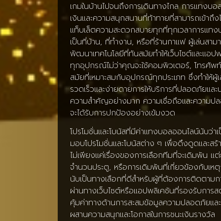
เกมในบ้านไปจนถึงการเดินทางไกล การแทงบอลออ
เงินและความสนุกสนานที่ท้าทายที่สามารถเข้าถึง
แท็บเล็ตความสะดวกสบายทุกที่ทุกเวลาการแทงบอลอ
เป็นที่บ้าน, ที่ทำงาน, หรือที่ร้านกาแฟ ผู้เล่น
พัฒนาเทคโนโลยีที่ทันสมัยทำให้เว็บไซต์และแอป
ทุกอุปกรณ์ไม่ว่าคุณจะใช้คอมพิวเตอร์, โทรศั
สมัยที่เหมาะสมกับอุปกรณ์ทุกประเภท ซึ่งทำให
รวดเร็วและง่ายดายการให้บริการที่ปลอดภัยและน
ความสำคัญอย่างมาก ความเชื่อถือและความปลอดภัย
จะได้รับการปกป้องอย่างเข้มงวด
โปรโมชั่นและโบนัสที่มีค่าแทงบอลออนไลน์นับว่าเ
มอบโปรโมชั่นและโบนัสต่าง ๆ เพื่อดึงดูดแล
ไม่เพียงแค่เรื่องของการเลือกทีมที่จะเดิมพัน แ
จำนวนประตู, หรือการเดิมพันที่เกี่ยวข้องกั
นับเป็นทางเลือกที่ดีสำหรับผู้ที่ต้องการติดตา
ผ่านทางเว็บไซต์หรือแอปพลิเคชันที่รองรับการสต
คุ้มค่าทางด้านการสะสมข้อมูลความปลอดภัยและคว
ผสานความสนุกและโอกาสในการชนะเงินรางวัล