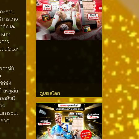
ลากหลาย
ริการแทง
้าถึงและ
่หลาก
างการ
ามสนใจและ
ยการใช้
บ
่ทำให้
ห้ผู้เล่น
ดูบอลโลก
อลยังมี
ยัง
ในการชนะ
ชีวิต