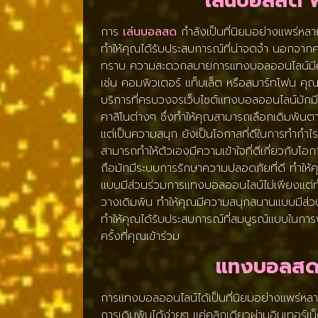
เล่นบอลสด พน
การ
เล่นบอลสด
กำลังเป็นที่นิยมอย่างแพร่หล
ทำให้คุณได้รับประสบการณ์ที่น่าจดจำ นอกจาก
ทราบ ความสะดวกสบายการแทงบอลออนไลน์มีความ
เช่น คอมพิวเตอร์ แท็บเล็ต หรือสมาร์ทโฟน คุณส
บริการที่ครบวงจรเว็บไซต์แทงบอลออนไลน์มัก
คาสิโนต่างๆ ซึ่งทำให้คุณสามารถเลือกเดิม
แต่เป็นความสนุก ยังเป็นโอกาสที่ดีในการทำกำไร
สามารถทำให้ตัวเองมีความเข้าใจที่ดีเกี่ยวกับ
ถือมักมีระบบการรักษาความปลอดภัยที่ดี ทำให
แบบมีส่วนร่วมการแทงบอลออนไลน์ไม่เพียงแต่ทำ
วางเดิมพัน ทำให้คุณมีความสนุกสนานแบบมีส่ว
ทำให้คุณได้รับประสบการณ์ที่สมบูรณ์แบบในการพ
ครั้งที่คุณเข้าร่วม
แทงบอลสด ดี
การแทงบอลออนไลน์ได้เป็นที่นิยมอย่างแพร่หล
การเดิมพันได้ง่ายๆ แค่คลิกเดียวผ่านอินเทอร์