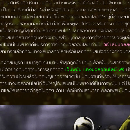
การเดิมพันที่ได้รับความนิยมอย่างแพร่หลายในปัจจุบัน ไม่เพียงแต่กา
เป็นทางเลือกที่น่าสนใจสำหรับผู้ที่ต้องการทดลองโชคและสนุกสนานที่บ
่ทันสมัยบทความนี้จะนำเสนอถึงเว็บไซต์แทงบอลออนไลน์ที่ใหญ่ที่สุดและทัน
รุงระบบของตนอย่างต่อเนื่องเพื่อให้ผู้เล่นได้รับประสบการณ์ที่ดีที่สุ
ไซต์ใหญ่ที่สุดที่ท่านสามารถพบได้ในโลกของการแทงบอลออนไลน์ไม่
ี่ทันสมัยที่สามารถคุ้มครองข้อมูลส่วนบุคคลและการทำรายการของผู้เล่
ซต์นี้ไม่เพียงแค่ให้บริการการแทงบอลออนไลน์เท่านั้น
วิธี เล่นบอล
มารถเลือกที่จะแทงผลบอลทั่วโลกหรือในลีกที่ท่านสนใจอย่างครอบคล
แทงที่สมบูรณ์แบบที่สุด ระบบใหม่ล่าสุดถูกนำเข้ามาเพื่อเพิ่มประสิทธิภ
ด้อย่างทันทีการบริการลูกค้าที่ดี
เว็บพนัน แทงบอลออนไลน์ ฟรี
นี้
ล่นได้รับความช่วยเหลือในทุกปัญหาที่อาจเกิดขึ้น มีทีมงานที่พร้อมให้บริก
ด การแทงบอลออนไลน์ที่เว็บใหญ่ทันสมัยนี้ไม่เพียงแค่เป็นการพนัน แต่เป็
ละให้บริการที่ดีที่สุดในทุกๆ ด้าน เพื่อให้ท่านสามารถเพลิดเพลินไปกั