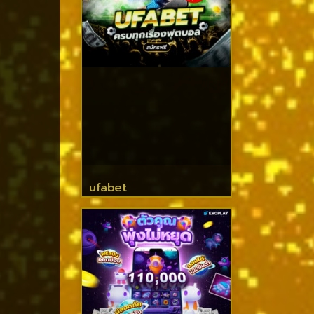
ufabet