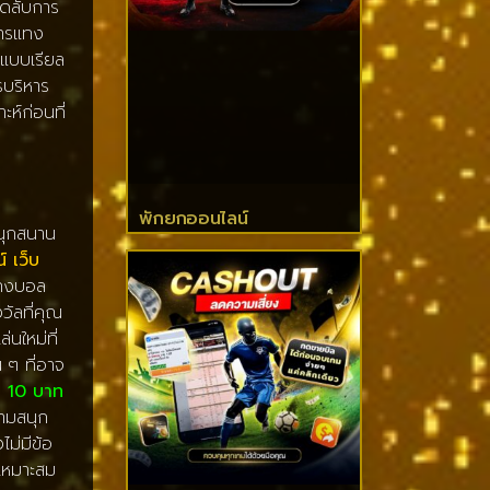
็ดลับการ
การแทง
แบบเรียล
รบริหาร
ห์ก่อนที่
พักยกออนไลน์
สนุกสนาน
 เว็บ
แทงบอล
วัลที่คุณ
นใหม่ที่
 ๆ ที่อาจ
ำ 10 บาท
วามสนุก
ม่มีข้อ
มเหมาะสม