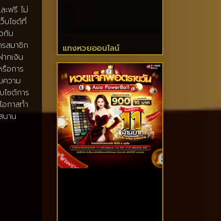
ละฟรี ไม่
็บไซต์ที่
วกับ
ัครสมาชิก
แทงหวยออนไลน์
ๆฝากเงิน
 หรือการ
ามความ
็บไซต์การ
่มโอกาสทำ
กสนาน