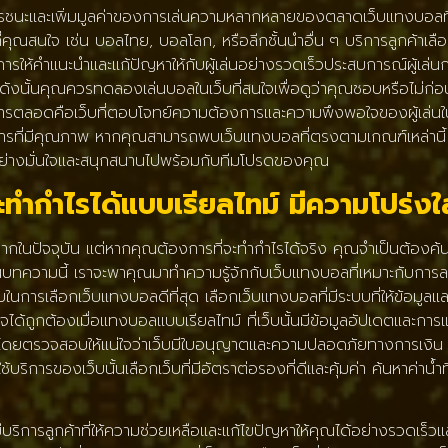
าสในการชนะและเพิ่มมูลค่าของการเล่นความหลากหลายของตลาดเว็บแทงบอลที
ณสนใจ เช่น บอลไทย, บอลโลก, หรือลีกชั้นนำอื่น ๆ บริการลูกค้าเลือกเ
การให้คำแนะนำและแก้ปัญหาให้กับผู้เล่นอย่างรวดเร็วประสบการณ์ผู้เล่น
ญ ดังนั้นคุณควรทดลองเล่นบอลในเว็บที่สนใจเพื่อดูว่าคุณชอบหรือไม่ก่อน
ารตลอดคือเว็บที่ตอบโจทย์ความต้องการและความพึงพอใจของผู้เล่นใ
การที่มีคุณภาพ หากคุณสามารถพบเว็บแทงบอลที่ตรงตามเกณฑ์เหล่านี้
ย่างมั่นใจและสนุกสนานไปพร้อมกับทีมโปรดของคุณ
จะทำกำไรได้แบบเรียลไทม์ มีความโปร่งใ
ในปัจจุบัน แต่หากคุณต้องการที่จะทำกำไรได้จริง คุณจำเป็นต้องค้น
 ในบทความนี้ เราจะพาคุณมาทำความรู้จักกับเว็บแทงบอลที่เหมาะกับการ
นการเลือกเว็บแทงบอลดีที่สุด เลือกเว็บแทงบอลที่มีระบบที่ให้ข้อมูลแล
ใจได้ถูกต้องเมื่อแทงบอลแบบเรียลไทม์ ที่เว็บนั้นมีข้อมูลอัปเดตและการ
น โดยตรวจสอบให้แน่ใจว่าเว็บมีใบอนุญาตและความปลอดภัยทางการเงิน อ
ริการของเว็บนั้นเลือกเว็บที่มีอัตราต่อรองที่ดีและคุ้มค่า ค้นหาค่าน้ำที
จะมีบริการลูกค้าที่ให้ความช่วยเหลือและแก้ไขปัญหาให้คุณได้อย่างรวดเร็วแ