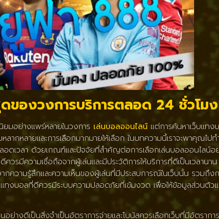
สุดของวงการบริการตลอด 24 ชั่วโมง
ามนิยมอย่างแพร่หลายในวงการ
เล่นบอลออนไลน์
แต่การค้นหาเว็บแทงบอ
วามหลากหลายและการเลือกมากมายให้เลือก ในบทความนี้เราจะพาคุณไป
รตลอดเวลา ด้วยเกณฑ์และปัจจัยที่สำคัญต่อการเลือกเล่นบอลออนไลน์อย
ีควรมีความเชื่อถือจากผู้เล่นและมีประวัติการให้บริการที่ดีเป็นเวลานา
ความรู้สึกและความเห็นของผู้เล่นที่มีประสบการณ์ในเว็บนั้น รวมถึง
แทงบอลที่ดีควรมีระบบความปลอดภัยที่เข้มงวด เพื่อให้ข้อมูลส่วนตัวแ
นอย่างดีเป็นสิ่งจำเป็นอัตราการจ่ายและโบนัสควรเลือกเว็บที่มีอัตราการ