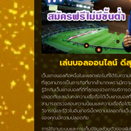
เล่นบอลออนไลน์ ดี
เว็บแทงบอลคือหนึ่งในแพลตฟอร์มที่ได้รับคว
ที่สุดสามารถเป็นภารกิจที่ยากลำบากเพราะมีค
รู้จักกับเว็บแทงบอลที่ดีที่สุดของวงการบริกา
ปลอดภัยและมั่นคงความเชื่อถือได้เว็บแทงบอลที่ด
สามารถตรวจสอบความนิยมและความเชื่อถือได้จาก
วิจารณ์และรีวิวในอินเทอร์เน็ตความปลอดภัยเว็บ
ของคุณมีความปลอดภัย
การใช้งานระบบและการเก็บข้อมูลส่วนตัวของผู้เล่