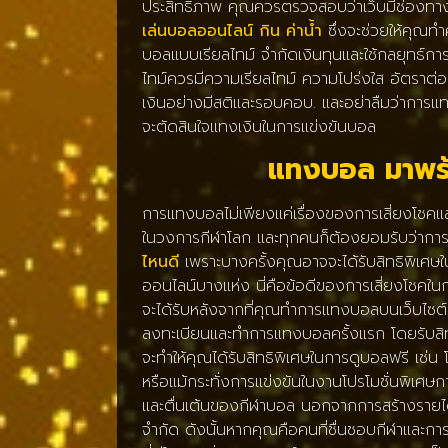
ประสิทธิภาพ คุณควรตรวจสอบว่าเว็บมีช่องทางการ
เล่นบอลออนไลน์ กิน ค่าน้ำ
ซึ่งจะช่วยให้คุณท
บอลแบบเรียลไทม์ จำกัดเงินทุนและใช้กลยุทธ์
ไทม์ควรมีความเรียลไทม์ ความโปร่งใส อัตราต่อ
เงินอย่างมีสติและรอบคอบ. และอย่าลืมว่าการแ
จะตัดสินใจแทงเงินในการแข่งขันบอล
แทงบอล มาพร้อ
การแทงบอลไม่เพียงแค่เรื่องของการเสี่ยงโชคแ
ในวงการกีฬาโลก และทุกคนก็ต้องยอมรับว่าการด
ไหนดี
เพราะบางครั้งคุณอาจจะได้รับสิทธิพิ
ออนไลน์บางแห่ง นี่คือข้อดีของการเสี่ยงโชคในกลุ
จะได้รับหลังจากที่คุณทำการแทงบอลบนเว็บไซต์แทง
ลงทะเบียนและทำการแทงบอลครั้งแรก โดยรับสิทธิพ
จะทำให้คุณได้รับสิทธิพิเศษในการดูบอลฟรี เช
หรือแม้กระทั่งการแข่งขันในงานโปรโมชั่นพิเศษก
และตื่นเต้นของกีฬาบอล นอกจากการสร้างรายได
จำกัด ดังนั้นหากคุณคือคนที่ชื่นชอบกีฬาและก