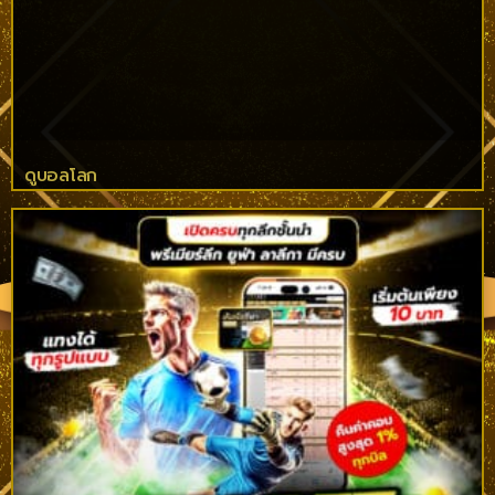
ดูบอลโลก