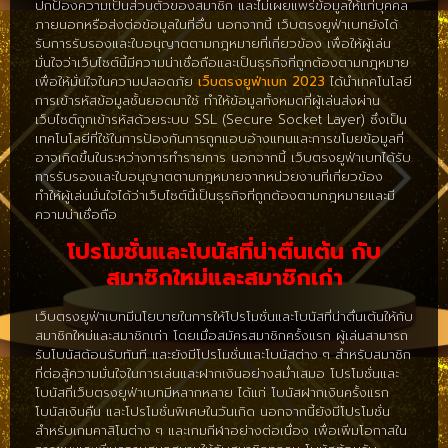
ปกป้องความเป็นส่วนตัวของสมาชิก และไม่เผยแพร่ข้อมูลให้แก่บุคคล
ภายนอกหรือส่งต่อข้อมูลในที่อื่น นอกจากนี้ เว็บตรงยูฟ่าเบทยังได้
รับการรับรองและใบอนุญาตตามกฎหมายที่เกี่ยวข้อง เพื่อให้ผู้เล่น
มั่นใจว่าเว็บไซต์นี้มีความน่าเชื่อถือและเป็นธุรกิจที่ถูกต้องตามกฎหมาย
เพื่อให้มั่นใจในความปลอดภัย
เว็บตรงยูฟ่าเบท 2023
ได้นำเทคโนโลยี
การเข้ารหัสข้อมูลชั้นยอดมาใช้ ทำให้ข้อมูลทั้งหมดที่ผู้เล่นส่งผ่าน
เว็บไซต์ถูกเข้ารหัสด้วยระบบ SSL (Secure Socket Layer) ซึ่งเป็น
เทคโนโลยีที่ใช้ในการป้องกันการถูกแอบอ้างแทนและการขโมยข้อมูลที่
อาจเกิดขึ้นในระหว่างการทำรายการ นอกจากนี้ เว็บตรงยูฟ่าเบทได้รับ
การรับรองและใบอนุญาตตามกฎหมายจากหน่วยงานที่เกี่ยวข้อง
ทำให้ผู้เล่นมั่นใจได้ว่าเว็บไซต์นี้เป็นธุรกิจที่ถูกต้องตามกฎหมายและมี
ความน่าเชื่อถือ
โปรโมชั่นและโบนัสที่น่าตื่นเต้น กับ
สมาชิกใหม่และสมาชิกเก่า
เว็บตรงยูฟ่าเบทมีนโยบายในการให้โปรโมชั่นและโบนัสที่น่าตื่นเต้นให้กับ
สมาชิกใหม่และสมาชิกเก่า โดยเมื่อสมัครสมาชิกครั้งแรก ผู้เล่นสามารถ
รับโบนัสต้อนรับทันที และยังมีโปรโมชั่นและโบนัสต่าง ๆ สำหรับสมาชิก
ที่ต่อสู้ความมั่นใจในการเล่นและฝากเงินอย่างสม่ำเสมอ โปรโมชั่นและ
โบนัสที่เว็บตรงยูฟ่าเบทมีหลากหลาย ได้แก่ โบนัสฝากเงินครั้งแรก
โบนัสเงินคืน และโปรโมชั่นพิเศษในวันเกิด นอกจากนี้ยังมีโปรโมชั่น
สำหรับเกมคาสิโนต่าง ๆ และเกมกีฬาอย่างต่อเนื่อง เพื่อเพิ่มโอกาสใน