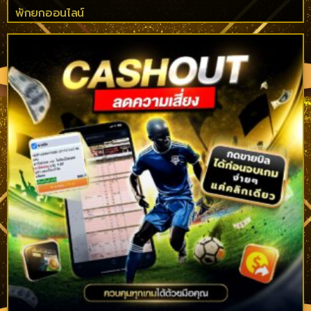
พักยกออนไลน์