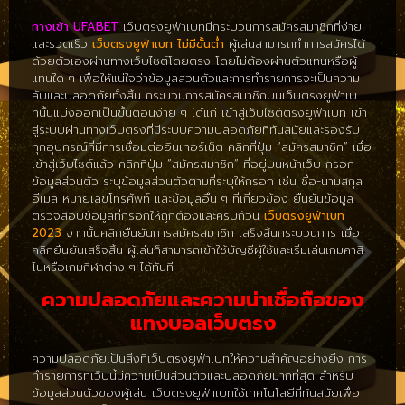
ทางเข้า UFABET
เว็บตรงยูฟ่าเบทมีกระบวนการสมัครสมาชิกที่ง่าย
และรวดเร็ว
เว็บตรงยูฟ่าเบท ไม่มีขั้นต่ำ
ผู้เล่นสามารถทำการสมัครได้
ด้วยตัวเองผ่านทางเว็บไซต์โดยตรง โดยไม่ต้องผ่านตัวแทนหรือผู้
แทนใด ๆ เพื่อให้แน่ใจว่าข้อมูลส่วนตัวและการทำรายการจะเป็นความ
ลับและปลอดภัยทั้งสิ้น กระบวนการสมัครสมาชิกบนเว็บตรงยูฟ่าเบ
ทนั้นแบ่งออกเป็นขั้นตอนง่าย ๆ ได้แก่ เข้าสู่เว็บไซต์ตรงยูฟ่าเบท เข้า
สู่ระบบผ่านทางเว็บตรงที่มีระบบความปลอดภัยที่ทันสมัยและรองรับ
ทุกอุปกรณ์ที่มีการเชื่อมต่ออินเทอร์เน็ต คลิกที่ปุ่ม “สมัครสมาชิก” เมื่อ
เข้าสู่เว็บไซต์แล้ว คลิกที่ปุ่ม “สมัครสมาชิก” ที่อยู่บนหน้าเว็บ กรอก
ข้อมูลส่วนตัว ระบุข้อมูลส่วนตัวตามที่ระบุให้กรอก เช่น ชื่อ-นามสกุล
อีเมล หมายเลขโทรศัพท์ และข้อมูลอื่น ๆ ที่เกี่ยวข้อง ยืนยันข้อมูล
ตรวจสอบข้อมูลที่กรอกให้ถูกต้องและครบถ้วน
เว็บตรงยูฟ่าเบท
2023
จากนั้นคลิกยืนยันการสมัครสมาชิก เสร็จสิ้นกระบวนการ เมื่อ
คลิกยืนยันเสร็จสิ้น ผู้เล่นก็สามารถเข้าใช้บัญชีผู้ใช้และเริ่มเล่นเกมคาสิ
โนหรือเกมกีฬาต่าง ๆ ได้ทันที
ความปลอดภัยและความน่าเชื่อถือของ
แทงบอลเว็บตรง
ความปลอดภัยเป็นสิ่งที่เว็บตรงยูฟ่าเบทให้ความสำคัญอย่างยิ่ง การ
ทำรายการที่เว็บนี้มีความเป็นส่วนตัวและปลอดภัยมากที่สุด สำหรับ
ข้อมูลส่วนตัวของผู้เล่น เว็บตรงยูฟ่าเบทใช้เทคโนโลยีที่ทันสมัยเพื่อ