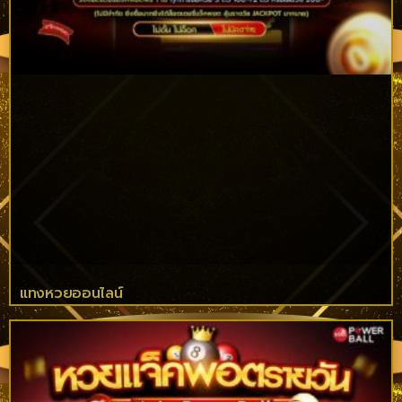
แทงหวยออนไลน์