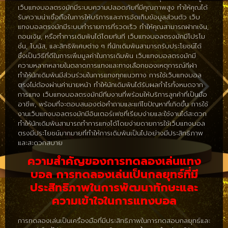
เว็บแทงบอลตรงมักมีระบบความปลอดภัยที่มีคุณภาพสูง ทำให้คุณได้
รับความน่าเชื่อถือในการให้บริการและการจัดเก็บข้อมูลส่วนตัว เว็บ
แทงบอลตรงมักมีระบบทำรายการที่รวดเร็ว ทำให้คุณสามารถฝากเงิน,
ถอนเงิน, หรือทำการเดิมพันได้โดยทันที เว็บแทงบอลตรงมักมีโปรโม
ชั่น, โบนัส, และสิทธิพิเศษต่าง ๆ ที่นักเดิมพันสามารถรับประโยชน์ได้
ซึ่งเป็นวิธีที่ดีในการเพิ่มมูลค่าในการเดิมพัน เว็บแทงบอลตรงมักมี
ความหลากหลายในตลาดการแทงและทางเลือกของเหตุการณ์กีฬา
ทำให้นักเดิมพันมีส่วนร่วมในการแทงทุกแนวทาง การใช้เว็บแทงบอล
ตรงไม่ต้องผ่านค่านายหน้า ทำให้นักเดิมพันได้รับผลกำไรทั้งหมดจาก
การแทง เว็บแทงบอลตรงมักมีทีมงานที่พร้อมให้บริการลูกค้าที่เป็นมือ
อาชีพ, พร้อมที่จะตอบสนองต่อคำถามและแก้ไขปัญหาที่เกิดขึ้น การใช้
งานเว็บแทงบอลตรงมักมีอินเตอร์เฟซที่เรียบง่ายและใช้งานได้สะดวก
ทำให้นักเดิมพันสามารถทำการแทงได้โดยง่ายดายการใช้เว็บแทงบอล
ตรงมีประโยชน์มากมายที่ทำให้การเดิมพันเป็นไปอย่างมีประสิทธิภาพ
และสะดวกสบาย
ความสำคัญของการทดลองเล่นแทง
บอล การทดลองเล่นเป็นกลยุทธ์ที่มี
ประสิทธิภาพในการพัฒนาทักษะและ
ความเข้าใจในการแทงบอล
การทดลองเล่นเป็นเครื่องมือที่มีประสิทธิภาพในการทดสอบกลยุทธ์และ