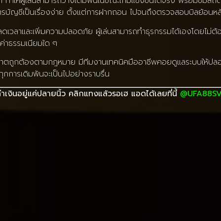
ำ ทำให้ผู้เล่นสามารถวางเดิมพันในขณะเกมแข่งขันได้จริง พร้อมชมสถิต
ารบัญชีเป็นเรื่องง่าย ตั้งแต่การฝากถอน ไปจนถึงตรวจสอบบิลย้อนหล
ดเวลาและเพิ่มความปลอดภัย ผู้เล่นสามารถทำธุรกรรมได้เองโดยไม่ต้
มีค่าธรรมเนียมใด ๆ
อนุญาตถูกต้องตามกฎหมาย มีทีมงานเทคนิคมืออาชีพคอยดูแลระบบให้ปล
ว่าทุกการเดิมพันจะเป็นไปอย่างราบรื่น
ินอยู่แค่ปลายนิ้ว คลิกแทงแล้วรอเฮ แอดได้เลยที่นี้
@UFA88S