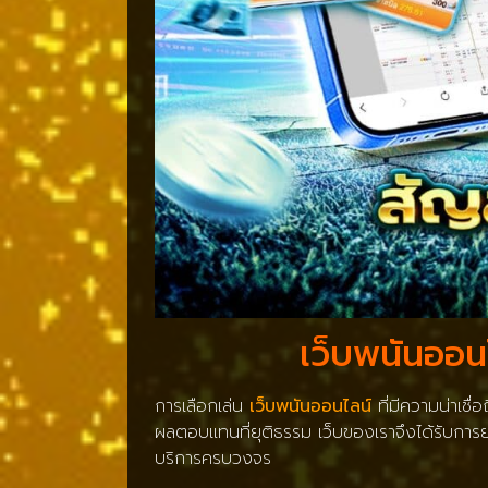
เว็บพนันออนไ
การเลือกเล่น
เว็บพนันออนไลน์
ที่มีความน่าเชื่
ผลตอบแทนที่ยุติธรรม เว็บของเราจึงได้รับการ
บริการครบวงจร