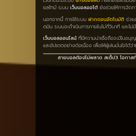
เว็บที่ดีจะมีระบบ
แทงบอลสด
ที่เสถียรและแม่นย
ยลไทม์ ระบบ
เว็บบอลออโต้
ยังช่วยให้การจัดก
นอกจากนี้ การใช้ระบบ
ฝากถอนอัตโนมัติ
ช่วยล
ดมิน ระบบจะดำเนินการภายในไม่กี่วินาที และไม่
เว็บบอลออนไลน์
ที่มีความน่าเชื่อถือจะมีใบ
และอัปเดตอย่างต่อเนื่อง เพื่อให้ผู้เล่นมั่นใจได้
สายบอลต้องไม่พลาด สเต็ป3 โอกาสทำเง