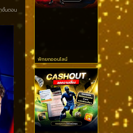
ุกขั้นตอน
พักยกออนไลน์