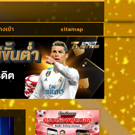
างเข้า
sitemap