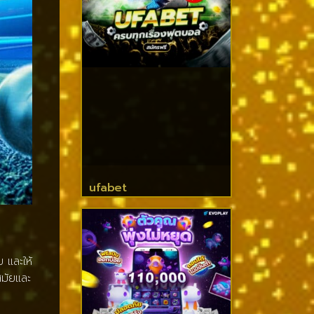
ufabet
 และให้
มัยและ