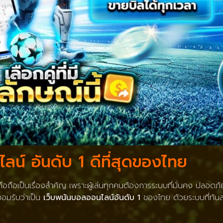
ลน์ อันดับ 1 ดีที่สุดของไทย
อถือถือเป็นเรื่องสำคัญ เพราะผู้เล่นทุกคนต้องการระบบที่มั่นคง ปลอดภัย
ยอมรับว่าเป็น
เว็บพนันบอลออนไลน์อันดับ 1
ของไทย ด้วยระบบที่ทันส