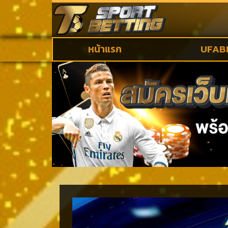
หน้าแรก
UFAB