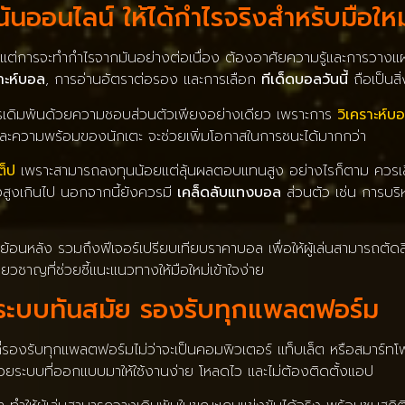
ันออนไลน์ ให้ได้กำไรจริงสำหรับมือใหม
ก แต่การจะทำกำไรจากมันอย่างต่อเนื่อง ต้องอาศัยความรู้และการวางแผ
ราะห์บอล
, การอ่านอัตราต่อรอง และการเลือก
ทีเด็ดบอลวันนี้
ถือเป็นสิ
่ควรเดิมพันด้วยความชอบส่วนตัวเพียงอย่างเดียว เพราะการ
วิเคราะห์บ
 และความพร้อมของนักเตะ จะช่วยเพิ่มโอกาสในการชนะได้มากกว่า
็ป
เพราะสามารถลงทุนน้อยแต่ลุ้นผลตอบแทนสูง อย่างไรก็ตาม ควรเ
ี่ยงสูงเกินไป นอกจากนี้ยังควรมี
เคล็ดลับแทงบอล
ส่วนตัว เช่น การบริ
ย้อนหลัง รวมถึงฟีเจอร์เปรียบเทียบราคาบอล เพื่อให้ผู้เล่นสามารถตัดส
ี่ยวชาญที่ช่วยชี้แนะแนวทางให้มือใหม่เข้าใจง่าย
 ระบบทันสมัย รองรับทุกแพลตฟอร์ม
ี่รองรับทุกแพลตฟอร์มไม่ว่าจะเป็นคอมพิวเตอร์ แท็บเล็ต หรือสมาร์ทโฟน
ด้วยระบบที่ออกแบบมาให้ใช้งานง่าย โหลดไว และไม่ต้องติดตั้งแอป