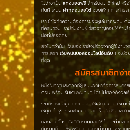
ไม่ว่าจะเป็น
แทงบอลฟรี
สำหรับสมาชิกใหม่ หรือ
ทันที ระบบ
ฝากถอนออโต้
ช่วยให้ทุกการทำธุ
เราเข้าใจถึงความต้องการของผู้เล่นทุกระดับ ตั
ที่ครบถ้วน เรามีทีมงานผู้เชี่ยวชาญคอยให้คำปรึ
มือที่ปลอดภัย
ยิ่งไปกว่านั้น เว็บของเรายังมีรีวิวจากผู้ใช้งาน
การเลือก
เว็บพนันบอลออนไลน์อันดับ 1
จะช่วย
ที่สุด
สมัครสมาชิกง่าย
หนึ่งในความสะดวกที่ผู้เล่นมองหาคือการสมัครสม
ตอน พร้อมเริ่มเดิมพันทันที โดยไม่ต้องกังวลเร
ระบบของเราถูกออกแบบมาให้ใช้งานง่าย เหมาะสำห
ให้คุณทำธุรกรรมฝากถอนรวดเร็ว ไม่เสียเวลาใ
นอกจากนี้ เรายังมีทีมงานคอยให้คำแนะนำตลอด 
ทีมงานมืออาชีพพร้อมตอบทุกคำถาม และช่วยให้ค