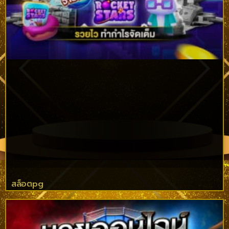
สล็อตpg