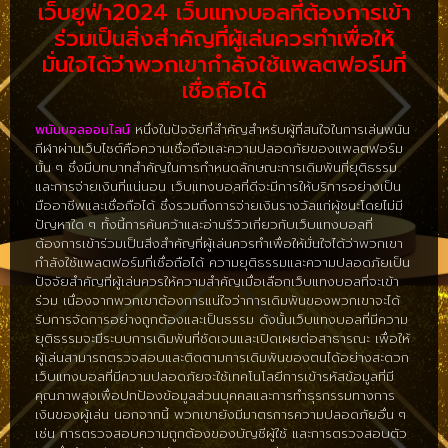
เว็บยูฟ่า2024 เว็บแทงบอลที่ต้องการเข้า
ร่วมเป็นสิ่งสำคัญที่ผู้เล่นควรทำเพื่อให้
มั่นใจได้ว่าพวกเขากำลังใช้แพลตฟอร์มที่
เชื่อถือได้
พนันบอลออนไลน์
หนึ่งในปัจจัยที่สำคัญสำหรับผู้ที่สนใจในการเล่นพนัน
กีฬาผ่านเว็บไซต์คือความเชื่อถือและความปลอดภัยของแพลตฟอร์ม
นั้น ๆ ซึ่งมีบทบาทสำคัญในการกำหนดลักษณะการเดิมพันที่ยุติธรรม
และการจ่ายเงินที่แน่นอน เว็บแทงบอลที่ดีจะมีการให้บริการอย่างเป็น
มืออาชีพและเชื่อถือได้ ซึ่งรวมถึงการจ่ายเงินรางวัลแก่ผู้ชนะโดยไม่มี
ปัญหาใด ๆ ทั้งนี้การค้นคว้าและอ่านรีวิวเกี่ยวกับเว็บแทงบอลที่
ต้องการเข้าร่วมเป็นสิ่งสำคัญที่ผู้เล่นควรทำเพื่อให้มั่นใจได้ว่าพวกเขา
กำลังใช้แพลตฟอร์มที่เชื่อถือได้ ความยุติธรรมและความปลอดภัยเป็น
ปัจจัยสำคัญที่ผู้เล่นควรให้ความสำคัญเมื่อเลือกเว็บแทงบอลที่จะเข้า
ร่วม เนื่องจากพวกเขาต้องการแน่ใจว่าการเดิมพันของพวกเขาจะได้
รับการจัดการอย่างถูกต้องและเป็นธรรม ดังนั้นเว็บแทงบอลที่มีความ
ยุติธรรมจะมีระบบการเดิมพันที่ชัดเจนและเปิดเผยต่อสาธารณะ เพื่อให้
ผู้เล่นสามารถตรวจสอบและติดตามการเดิมพันของตนได้อย่างสะดวก
เว็บแทงบอลที่มีความปลอดภัยจะใช้เทคโนโลยีการเข้ารหัสข้อมูลที่มี
คุณภาพสูงเพื่อปกป้องข้อมูลส่วนบุคคลและการทำธุรกรรมทางการ
เงินของผู้เล่น นอกจากนี้ พวกเขายังมีมาตรการความปลอดภัยอื่น ๆ
เช่น การตรวจสอบความถูกต้องของบัญชีผู้ใช้ และการตรวจสอบตัว