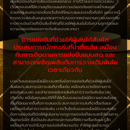
ตนเพื่อป้องกันการฟ้องร้องหลอกลวง การรีวิวและการตรวจสอบ
เว็บแทงบอลที่มีความยุติธรรมและความปลอดภัยอย่างสม่ำเสมอจะ
ช่วยให้ผู้เล่นสามารถเลือกเว็บไซต์ที่เหมาะสมและน่าเชื่อถือได้ นอกจากนี้
การตรวจสอบใบอนุญาตและการรับรองจากหน่วยงานความปลอดภัย
ทางการเงินด้วยก็เป็นสิ่งสำคัญที่ช่วยให้ผู้เล่นมั่นใจในความถูกต้องและ
ความปลอดภัยของการเดิมพันของพวกเขา
การแข่งขันที่ช่วยให้ผู้เล่นได้สัมผัส
ประสบการณ์การเล่นที่น่าตื่นเต้น เหมือน
กับการติดตามการแข่งขันแบบสด และ
สามารถเพลิดเพลินกับการวางเดิมพันใน
เวลาเดียวกัน
บางเว็บบอลออนไลน์มีระบบสตรีมมิ่งการแข่งขันที่ช่วยให้ผู้เล่นได้
สัมผัสประสบการณ์การเล่นที่น่าตื่นเต้น เหมือนกับการติดตามการ
แข่งขันแบบสด และสามารถเพลิดเพลินกับการวางเดิมพันในเวลา
เดียวกัน หนึ่งในคุณสมบัติที่ทำให้เว็บบอลออนไลน์มีความน่าสนใจและ
เป็นที่นิยมมากขึ้นคือการเสนอประสบการณ์การเล่นที่น่าตื่นเต้นและ
เสมือนจริงในการวางเดิมพัน บางเว็บไซต์บอลออนไลน์มีระบบสตรีม
มิ่งการแข่งขันที่เปิดให้ผู้เล่นสามารถดูการแข่งขันที่สนามสดได้ผ่านทาง
อินเทอร์เน็ต ซึ่งเป็นประสบการณ์การชมที่ให้ความตื่นเต้นและรู้สึก
เหมือนกับการเข้าไปดูการแข่งขันที่สนามจริง ทำให้ผู้เล่นสามารถ