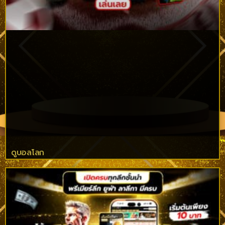
ดูบอลโลก