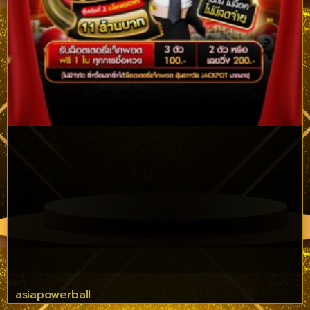
asiapowerball