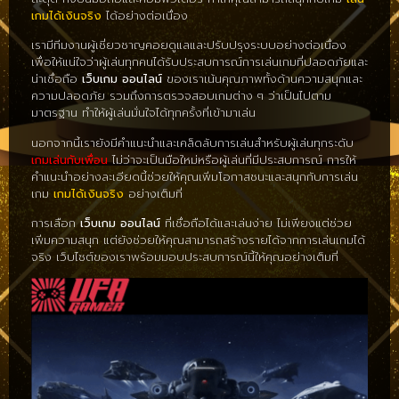
เกมได้เงินจริง
ได้อย่างต่อเนื่อง
เรามีทีมงานผู้เชี่ยวชาญคอยดูแลและปรับปรุงระบบอย่างต่อเนื่อง
เพื่อให้แน่ใจว่าผู้เล่นทุกคนได้รับประสบการณ์การเล่นเกมที่ปลอดภัยและ
น่าเชื่อถือ
เว็บเกม ออนไลน์
ของเราเน้นคุณภาพทั้งด้านความสนุกและ
ความปลอดภัย รวมถึงการตรวจสอบเกมต่าง ๆ ว่าเป็นไปตาม
มาตรฐาน ทำให้ผู้เล่นมั่นใจได้ทุกครั้งที่เข้ามาเล่น
นอกจากนี้เรายังมีคำแนะนำและเคล็ดลับการเล่นสำหรับผู้เล่นทุกระดับ
เกมเล่นกับเพื่อน
ไม่ว่าจะเป็นมือใหม่หรือผู้เล่นที่มีประสบการณ์ การให้
คำแนะนำอย่างละเอียดนี้ช่วยให้คุณเพิ่มโอกาสชนะและสนุกกับการเล่น
เกม
เกมได้เงินจริง
อย่างเต็มที่
การเลือก
เว็บเกม ออนไลน์
ที่เชื่อถือได้และเล่นง่าย ไม่เพียงแต่ช่วย
เพิ่มความสนุก แต่ยังช่วยให้คุณสามารถสร้างรายได้จากการเล่นเกมได้
จริง เว็บไซต์ของเราพร้อมมอบประสบการณ์นี้ให้คุณอย่างเต็มที่