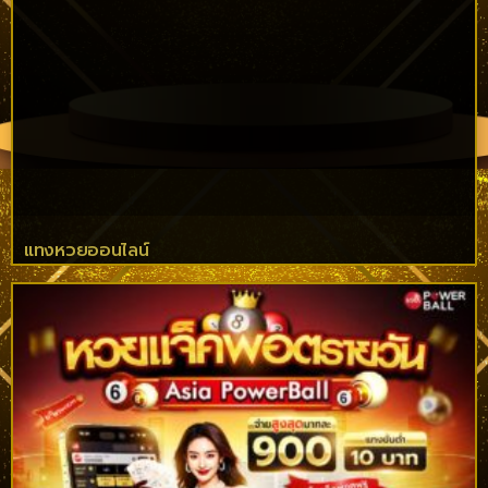
แทงหวยออนไลน์