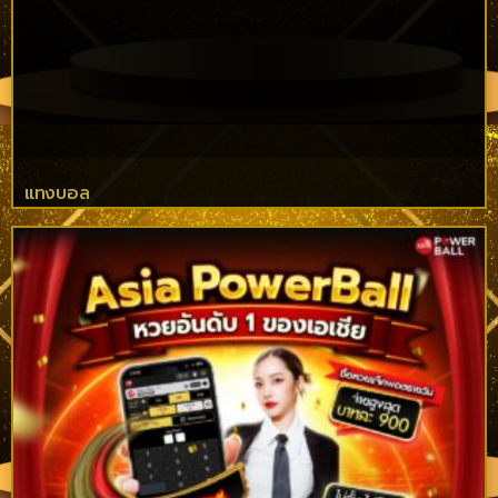
แทงบอล