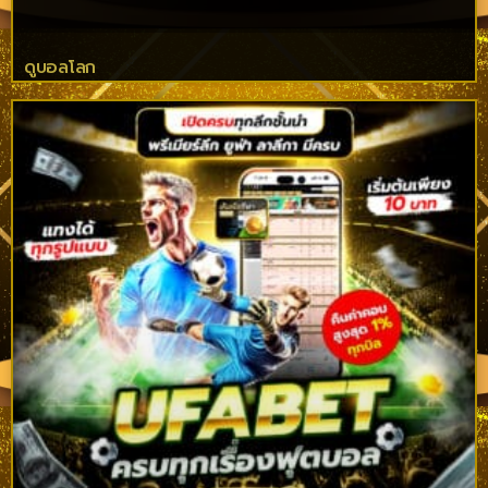
ดูบอลโลก