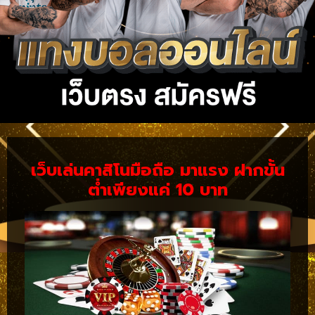
เว็บเล่นคาสิโนมือถือ มาแรง ฝากขั้น
ต่ำเพียงแค่ 10 บาท