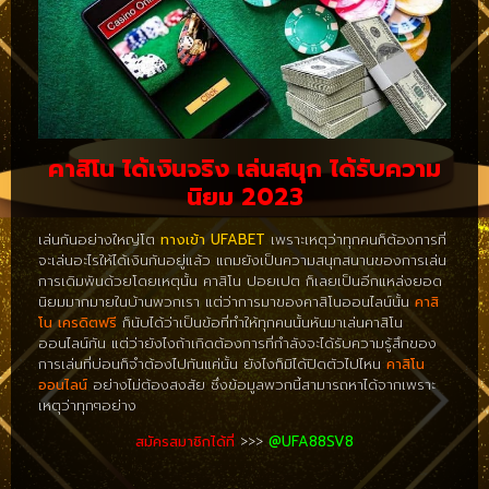
คาสิโน ได้เงินจริง เล่นสนุก ได้รับความ
นิยม 2023
เล่นกันอย่างใหญ่โต
ทางเข้า UFABET
เพราะเหตุว่าทุกคนก็ต้องการที่
จะเล่นอะไรให้ได้เงินกันอยู่แล้ว แถมยังเป็นความสนุกสนานของการเล่น
การเดิมพันด้วยโดยเหตุนั้น คาสิโน ปอยเปต ก็เลยเป็นอีกแหล่งยอด
นิยมมากมายในบ้านพวกเรา แต่ว่าการมาของคาสิโนออนไลน์นั้น
คาสิ
โน เครดิตฟรี
ก็นับได้ว่าเป็นข้อที่ทำให้ทุกคนนั้นหันมาเล่นคาสิโน
ออนไลน์กัน แต่ว่ายังไงถ้าเกิดต้องการที่กำลังจะได้รับความรู้สึกของ
การเล่นที่บ่อนก็จำต้องไปกันแค่นั้น ยังไงก็มิได้ปิดตัวไปไหน
คาสิโน
ออนไลน์
อย่างไม่ต้องสงสัย ซึ่งข้อมูลพวกนี้สามารถหาได้จากเพราะ
เหตุว่าทุกๆอย่าง
สมัครสมาชิกได้ที่
>>>
@UFA88SV8