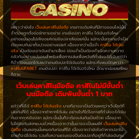
เพราะว่ายังไง
เว็บเล่นคาสิโนมือถือ
เกมการเดิมพันที่มีทางออนไลน์นั้น
จำต้องถูกตั้งข้อซักถามอย่าง เกมยิงปลา คาสิโน ได้เงินจริงไหม
อย่างแน่นอนไม่เพียงแค่เกมยิงปลาเพียงแค่นั้น แม้กระนั้นทุกเกมจำเป็น
ต้องพบกันมาทั้งปวงอย่างแน่แท้ เนื่องจากว่าเมื่อจำ
คาสิโน ได้เงิน
จริง
เป็นต้องเอาเงินเข้ามาเสี่ยง ย่อมจำเป็นต้องกำเนิดความหวาด
กลัวกันอย่างแน่นอนสำหรับเพื่อการเล่นเพื่อหวังที่กำลังจะได้เงินแต่ว่า
ก็จำต้องบอกได้เลยว่าเกมยิงปลาได้เงินจริง แม้กระทั่งพบปัญหาว่า
คาสิโนUFABET
เกมยิงปลา คาสิโน ได้เงินจริงไหม อีกมากน้อยแค่ไหน
ก็ตาม
เว็บเล่นคาสิโนมือถือ คาสิโนไม่มีขั้นต่ำ
บนมือถือ เดิมพันขั้นต่ำ 1 บาท
แต่ว่าที่มิได้
คาสิโน ได้เงินจริง
บางทีอาจจะเป็นด้วยเหตุว่าเว็บไซต์ที่
เล่นกันก็ได้ เนื่องจากถ้าหากได้เล่น อย่างไรก็ได้โอกาสที่กำลังจะได้เงิน
กันจากการยิงปลา แม้กระนั้นนั้นก็จะต้องเล่นกันเป็นด้วย เนื่องจาก
ไม่ใช่ยิงกันส่งๆแบบมั่วๆเนื่องจากว่านั้นอาจจะเป็นผลให้
เว็บเล่นคาสิโน
มือถือ
เงินลงทุนนั้นหมดกันก่อนก็ได้ เนื่องจากว่ายังไงถ้าหากปลาไม่
ตายก็จะมิได้เงิน รวมทั้งความแรงของปืนยิงปลาก็อยู่ที่กำลังเงินทุน