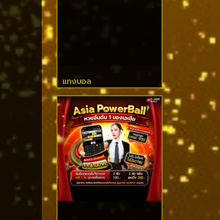
แทงบอล