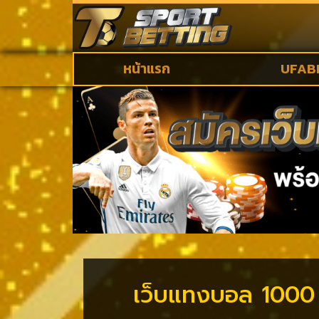
หน้าแรก
UFAB
เว็บแทงบอล 1000