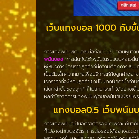
เว็บแทงบอล 1000 กับขั้
การแทงพนันฟุตบอลเมื่อก่อนนี้มีขั้นตอนหุ้นวา
พนันบอล
การเล่นกับโต๊ะพนันในรูปแบบคราวนั้นไม
ผู้ให้บริการน้อยรายลูกค้าที่มีความต้องการเล่
เป็นตัวเล็กๆมากมายเพื่อบริการให้กับลูกค้าอย่า
เรทราคาที่จะให้กับลูกค้าเขามีไม่มากนักค่าน้ำค่าบ
เล่นเหล่านั้นของลูกค้าก็ไม่สามารถทำได้อย่างเต็
ผลกำไรจากการแทงพนันฟุตบอลนั้นก็มีน้อยเพราะ
แทงบอล0.5 เว็บพนันบ
การแทงพนันที่เป็นอัตราต่อรองได้เพราะเกี่ยวกับข
ก็ไม่อาจนำเสนออัตราการต่อรองได้อย่างสะดวกนัก
พร้อมมากขึ้นและมีสิ่งที่สามารถ ก่อให้เกิดผล