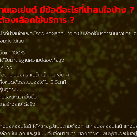
นเอเย่นต์ มีข้อดีอะไรที่น่าสนใจบ้าง ?
ต้องเลือกใช้บริการ ?
ไรที่น่าสนใจและอะไรคือเหตุผลที่คนทั่วเอเชียเลือกใช้บริการนั้นเราขอชี้แจ
้อมกันได้เลย
เว็บแท้ 100%
ได้รับมาตรฐานความปลอดภัยสูง
่หน่วง
็อต เสือมังกร แบล็คแจ็ค และอื่น ๆ
ทั้งหมดด้วยระบบออโต้ใน 5 วินาที
รุ่นทุกระบบ
ายและสะดวกยิ่งขึ้น
รถสร้างรายได้จริง
ยม
ปี แทงบอลออนไลน์ ได้หลายรูปแบบตามต้องการแทงบอลออนไลน์ แทงบ
หลือง ใบแดง และรูปแบบอื่นอีกมากมาย ของการเดิมพันฟุตบอลขึ้นอยู่ก