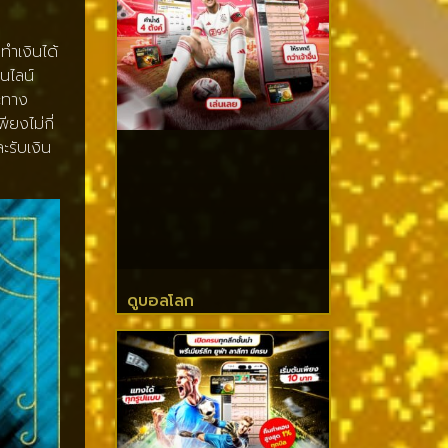
ทำเงินได้
อนไลน์
าะทาง
พียงไม่กี่
ะรับเงิน
ดูบอลโลก