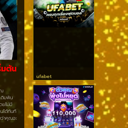
่มต้น
ufabet
ุณ
เดิมพัน
ดยไม่มี
นได้ทันที
ยว่าคุณจะ