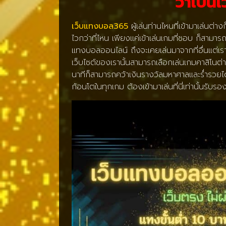
ว่าเป็นเ
เว็บแทงบอล365
ผู้เล่นท่านไหนที่เข้ามาเล่นต
ไวกว่าที่ไหน เพียงแค่เข้าเล่นเกมที่ชอบ ก็สามา
แทงบอลออนไลน์ ถึงจะเคยเล่นมาจากที่อื่นแต่เรา
เว็บไซต์ของเรานั้นสามารถเลือกเล่นเกมคาสิโนต
นาทีก็สามารถคว้าเงินรางวัลมหาศาลและร่ำรวยได้
ก้อนโตในทุกเกม ต้องเข้ามาเล่นที่นี่เท่านั้นรับร