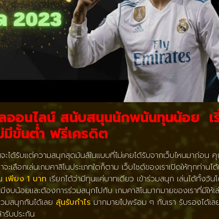
นไลน์ สนับสนุนนักพนันทุนน้อย เริ
ม่มีขั้นต่ำ ฟรีเครดิต
่านจะได้รับแต่ความสนุกสุดมันส์ในแบบที่ไม่เคยได้รับจากเว็บไหนมาก่อน ค
าจะเลือกเล่นเกมคาสิโนประเภทใดก็ตาม เว็บไซต์ของเราเปิดให้ทุกท่านได้
น
เพียง 1 บาท
เรียกได้ว่ามีทุนแค่บาทเดียว เข้าร่วมสนุก เล่นได้ทั้งวันโ
ใครมีงบน้อยและต้องการร่วมสนุกไปกับ เกมคาสิโนมากมายของเราที่มีให้เล่
่วมสนุกกันได้เลย
ลุ้นรับกำไร
มากมายไปพร้อม ๆ กับเรา รับรองได้เล
้ารับประกัน