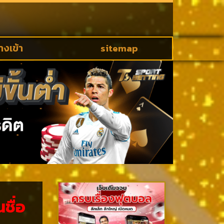
างเข้า
sitemap
ชื่อ