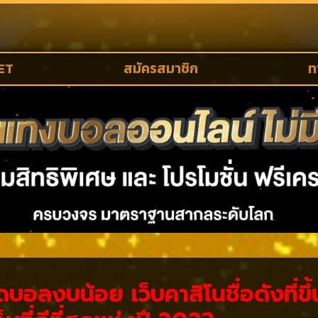
ET
สมัครสมาชิก
ท
อลงบน้อย เว็บคาสิโนชื่อดังที่ขึ้น