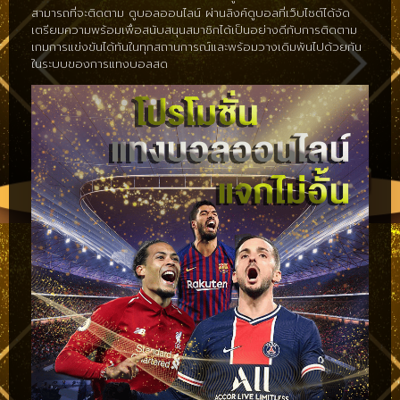
สามารถที่จะติดตาม ดูบอลออนไลน์ ผ่านลิงค์ดูบอลที่เว็บไซต์ได้จัด
เตรียมความพร้อมเพื่อสนับสนุนสมาชิกได้เป็นอย่างดีกับการติดตาม
เกมการแข่งขันได้ทันในทุกสถานการณ์และพร้อมวางเดิมพันไปด้วยกัน
ในระบบของการแทงบอลสด