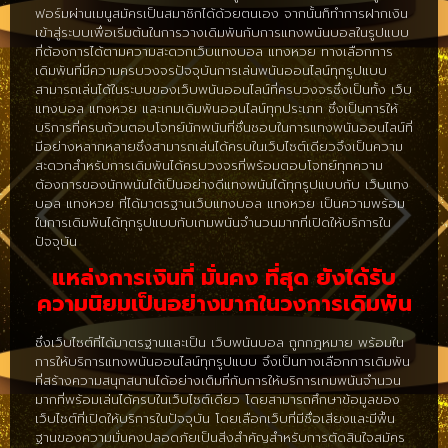
ฟอร์มผ่านเมนูสมัครเป็นสมาชิกได้ด้วยตนเอง จากนั้นก็ทำการฝากเงิน
เข้าสู่ระบบเพื่อเริ่มต้นในการวางเดิมพันกับการแทงพนันบอลในรูปแบบ
ที่ต้องการได้ตามความสะดวกเว็บแทงบอล แทงหวย ทางเลือกการ
เดิมพันที่มีความครบวงจรปัจจุบันการเล่นพนันออนไลน์ทุกรูปแบบ
สามารถเล่นได้ในระบบของเว็บพนันออนไลน์ที่ครบวงจรซึ่งเป็นทั้ง เว็บ
แทงบอล แทงหวย และเกมเดิมพันออนไลน์ทุกประเภท ซึ่งเป็นการให้
บริการที่ครบถ้วนตอบโจทย์นักพนันที่ชื่นชอบในการแทงพนันออนไลน์ที่
มีอย่างหลากหลายซึ่งสามารถเล่นได้ครบในเว็บไซต์เดียวจึงเป็นความ
สะดวกสำหรับการเดิมพันได้ครบวงจรที่พร้อมตอบโจทย์ทุกความ
ต้องการของนักพนันได้เป็นอย่างดีแทงพนันได้ทุกรูปแบบกับ เว็บแทง
บอล แทงหวย ที่ได้มาตรฐานเว็บแทงบอล แทงหวย เป็นความพร้อม
ในการเดิมพันได้ทุกรูปแบบกับเกมพนันจำนวนมากที่เปิดให้บริการใน
ปัจจุบัน
แหล่งการเงินที่ มั่นคง ที่สุด ยังได้รับ
ความนิยมเป็นอย่างมากในวงการเดิมพัน
ซึ่งเว็บไซต์ที่ได้มาตรฐานและเป็น เว็บพนันบอล ถูกกฎหมาย พร้อมใน
การให้บริการแทงพนันออนไลน์ทุกรูปแบบ จึงเป็นทางเลือกการเดิมพัน
ที่สร้างความสนุกสนานได้อย่างเต็มที่กับการให้บริการเกมพนันจำนวน
มากที่พร้อมเล่นได้ครบในเว็บไซต์เดียว โดยสามารถศึกษาข้อมูลของ
เว็บไซต์ที่เปิดให้บริการในปัจจุบัน โดยเลือกเว็บที่มีชื่อเสียงและมีพื้น
ฐานของความมั่นคงปลอดภัยเป็นสิ่งสำคัญสำหรับการตัดสินใจสมัคร