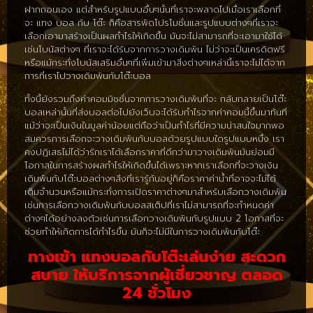
ฝากถอนเอง แต่สำหรับรูปแบบอื่นๆนั้นที่เราจะพลาดไปเมื่อเราเลือกที่
จะ แทง บอล กับ โต๊ะ ก็คือสารพัดโปรโมชั่นและรูปแบบต่างๆที่เราจะ
เลือกเอามาสร้างเป็นผลกำไรให้เกิดขึ้น มันจะไม่สามารถที่จะเอามาใช้ได้
เช่นโบนัสต่างๆ ที่เราจะได้รับจากการวางเดิมพัน ไม่ว่าจะเป็นเครดิตฟรี
หรือแม้กระทั่งโบนัสเสริมอื่นๆที่เพิ่มเข้ามาสิ่งต่างๆเหล่านี้เราจะไม่ได้จาก
การที่เราไปวางเดิมพันกับโต๊ะบอล
ทั้งนี้ยังรวมถึงค่าคอมมิชชั่นจากการวางเดิมพันที่จะ กลับกลายเป็นโต๊ะ
บอลเหล่านั้นที่ส่งบอลต่อไปยังเว็บจะได้รับกำไรจากค่าคอมนี้ขึ้นมาทันที
แม้ว่าจะเป็นเงินในมูลค่าน้อยแต่ถือว่าเป็นกำไรที่มีความน่าสนใจมากพอ
สมควรการเลือกจะวางเดิมพันกับบอลด้วยรูปแบบใดรูปแบบหนึ่ง เรา
คงปฏิเสธไม่ได้ว่ารักเราได้เลือกราคาที่ดีกว่ามาวางเดิมพันมันย่อมมี
โอกาสในการสร้างผลกำไรให้เกิดขึ้นได้เพราะหากเราเลือกที่จะวางเงิน
เดิมพันกับโต๊ะบอลต่างๆสิ่งที่เรารู้กันอยู่ก็คือราคาค่าน้ำที่อาจจะไม่ได้
เต็มจำนวนหรือแม้กระทั่งการเปิดราคาต่างๆมาสำหรับเลือกวางเดิมพัน
เช่นการเลือกวางเดิมพันกับบอลสเต็ปที่เราไม่สามารถที่จะกำหนดค่า
ต่างๆได้อย่างลงตัวเช่นการเลือกวางเดิมพันกับรูปแบบ 2 โอกาสที่จะ
ช่วยทำให้เกิดการได้กำไรขึ้น มันก็จะไม่มีในการวางเดิมพันกับโต๊ะ
ทางเข้า แทงบอลกับโต๊ะเล่นง่าย สะดวก
สบาย ให้บริการจากผู้เชี่ยวชาญ ตลอด
24 ชั่วโมง