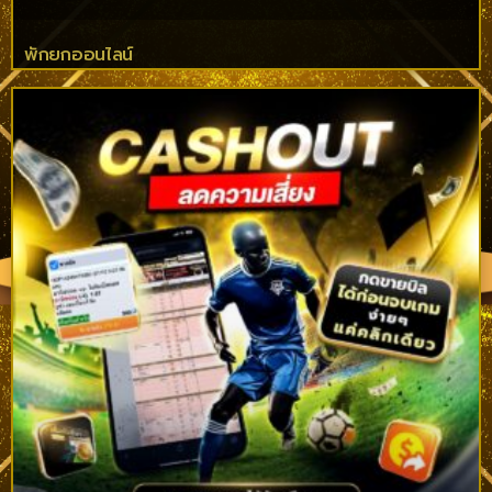
พักยกออนไลน์