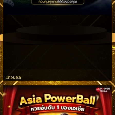
แทงบอล