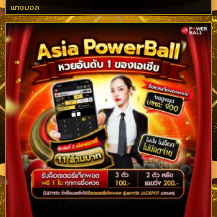
แทงบอล