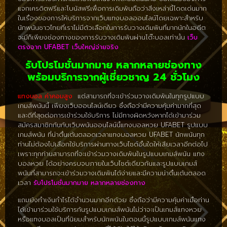
แจกเครดิตฟรีและโบนัสฟรีเพื่อการเดิมพันถือว่าสิ่งเหล่านี้โดดเด่นมาก
ในเรื่องของการให้บริการจากเว็บแทงบอลออนไลน์โดยเฉพาะสำหรับ
นักพนันชาวไทยที่เราไม่มีตัวเลือกในการรับวางเดิมพันที่มากนักในอดีต
จะมีก็เพียงช่องทางของการรับวางเดิมพันผ่านโต๊ะบอลเท่านั้น
เว็บ
ตรงจาก UFABET เว็บใหญ่จ่ายจริง
รับโปรโมชั่นมากมาย หลากหลายช่องทาง
พร้อมบริการจากผู้เชี่ยวชาญ 24 ชั่วโมง
แทงบอล ค่าคอมสูง
แต่สามารถที่จะเข้าร่วมวางเดิมพันในทุกรูปแบบ
เกมส์พนันนี้ เพียงเว็บออนไลน์เดียว ซึ่งถือว่ามีความคุ้มค่ามากที่สุด
และดีที่สุดต่อการเข้าร่วมใช้บริการ ไม่มีทางผิดหวังหากได้เข้ามาร่วม
สมัครสมาชิกกันกับเว็บพนันออนไลน์นี้แทงบอลหวย UFABET รูปแบบ
เกมส์พนัน ที่น่าตื่นเต้นตลอดเวลาแทงบอลหวย UFABET นักพนันทุก
ท่านไม่ต้องไปเลือกใช้บริการผ่านทางเว็บไซต์อื่นใดให้เสียเวลาอีกต่อไป
เพราะทุกท่านสามารถที่จะเข้าร่วมวางเดิมพันในรูปแบบเกมส์พนัน แทง
บอลหวย ได้อย่างครบจบภายในเว็บไซต์เดียวกันและรูปแบบเกมส์
พนันที่สามารถจะเข้าร่วมวางเดิมพันได้ง่ายและมีความน่าตื่นเต้นตลอด
เวลา
รับโปรโมชั่นมากมาย หลากหลายช่องทาง
แถมยังทำเงินกำไรได้จำนวนมากอีกด้วย ซึ่งถือว่ามีความคุ้มค่าเมื่อท่าน
ได้เข้ามาร่วมใช้บริการกันรูปแบบเกมส์พนันไม่ว่าจะเป็นเกมส์แทงหวย
หรือแทงบอลเป็นที่นิยมสำหรับนักพนันในตอนนี้รูปแบบเกมส์พนันแทง