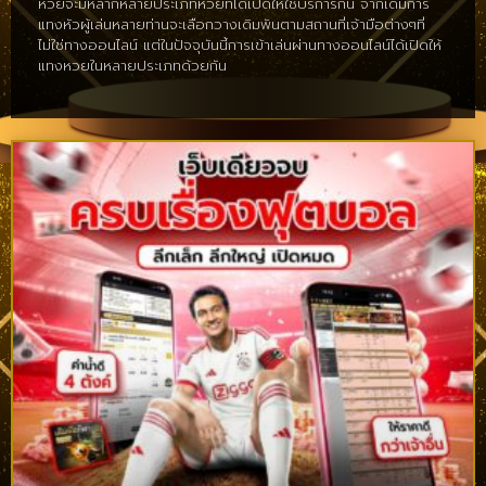
หวยจะมีหลากหลายประเภทหวยที่ได้เปิดให้ใช้บริการกัน จากเดิมการ
แทงหัวผู้เล่นหลายท่านจะเลือกวางเดิมพันตามสถานที่เจ้ามือต่างๆที่
ไม่ใช่ทางออนไลน์ แต่ในปัจจุบันนี้การเข้าเล่นผ่านทางออนไลน์ได้เปิดให้
แทงหวยในหลายประเภทด้วยกัน