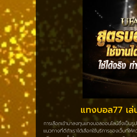
แทงบอล77 เล่นไ
การเลือกเข้ามาลงทุนแทงบอลออนไลน์ซึ่งเป็นร
แนวทางที่ดีถ้าเราได้เลือกใช้บริการของเว็บที่