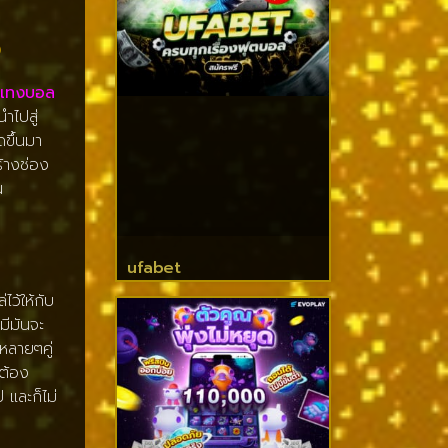
ว
บแทงบอล
ำไปสู่
ดขึ้นมา
ร้างช่อง
น
ufabet
ไว้ให้กับ
มีมันจะ
หลายๆคู่
ต้อง
 และก็ไม่