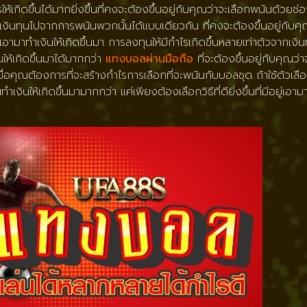
เกิดขึ้นได้มากยิ่งขึ้นที่คงจะต้องขึ้นอยู่กับคุณว่าจะเลือกพนันด้วยช่อ
ียเงินทุนไปจากการพนันพวกนั้นได้แบบเดียวกัน ที่คงจะต้องขึ้นอยู่กับคุ
อามาทำเงินให้เกิดขึ้นมา การลงทุนให้มีกำไรเกิดขึ้นหลายเท่าตัวจากเงิ
ห้เกิดขึ้นมาได้มากกว่า
แทงบอลผ่านมือถือ
ที่จะต้องขึ้นอยู่กับคุณว่า
ื่อคุณต้องการที่จะสร้างกำไรการเลือกที่จะพนันกับบอลชุด ถ้าใช้ตัวเลื
ินให้เกิดขึ้นมามากกว่า แค่เพียงต้องเลือกวิธีที่ดียิ่งขึ้นที่มีอยู่เอาม