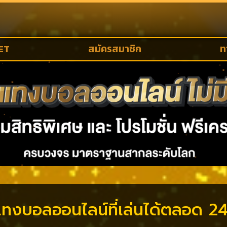
ET
สมัครสมาชิก
ท
แทงบอลออนไลน์ที่เล่นได้ตลอด 24