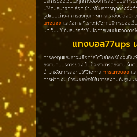
บริการของเว็บในทุกทางของการลงทุนบริการของเ
มีให้กับสมาชิกที่เลือกเข้ามาใช้บริการทุกครั้งจึ
รูปแบบต่างๆ การลงทุนทุกๆทางเราจึงต้องมีคว
แทงบอล
และโอกาสที่เราจะได้จากบริการของเว็บ
นที่เว็บมีให้กับสมาธิทำให้มีโอกาสเพิ่มขึ้นจากก
แทงบอล77ups เล่
การลงทุนและเราจะมีโอกาสได้โบนัสฟรีซึ่งจะเป็
ลงทุนกับบริการของเว็บก็จะสามารถลงทุนเริ่มต้นด
นำมาใช้ในการลงทุนให้มีโอกาส
การแทงบอล
และ
การฝากเงินเข้าระบบเพื่อใช้ในการลงทุนกับรูป