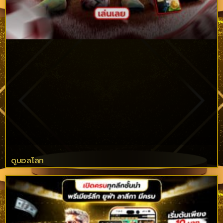
ดูบอลโลก