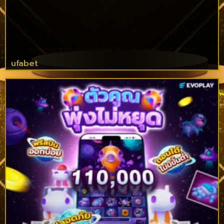
ufabet