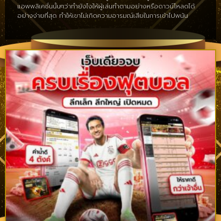
แอพพลิเคชั่นนั้นๆว่าทำยังไงให้ผู้เล่นทำตามอย่างหรือดาวน์โหลดได้
อย่างง่ายที่สุด ทำให้เขาไม่เกิดความอารมณ์เสียในการเข้าไปพนัน