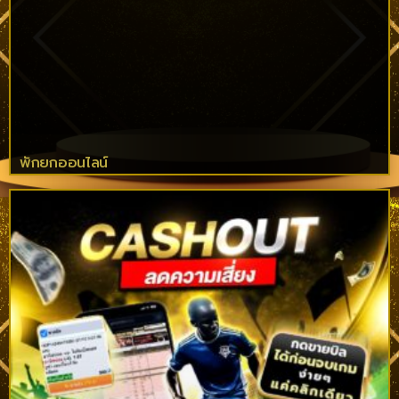
พักยกออนไลน์