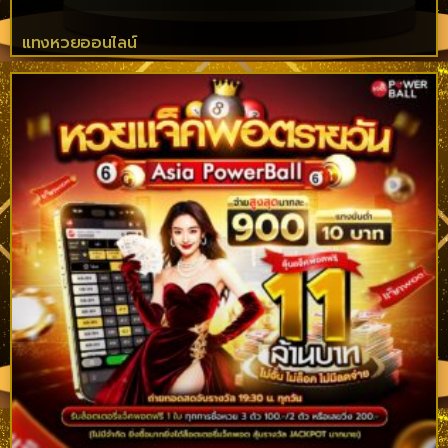
แทงหวยออนไลน์