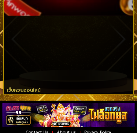
เว็บหวยออนไลน์
Contact Us
About us
Privacy Policy