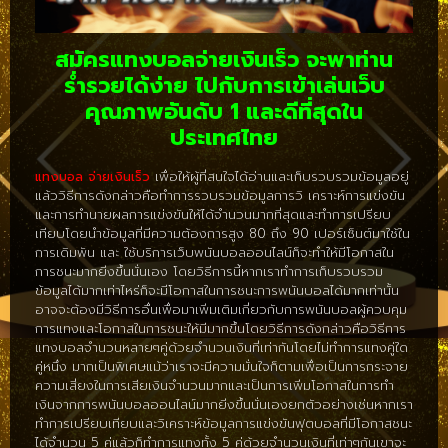
สมัครแทงบอลจ่ายเงินเร็ว จะพาท่าน
ร่ำรวยได้ง่าย ไปกับการเข้าเล่นเว็บ
คุณภาพอันดับ 1 และดีที่สุดใน
ประเทศไทย
แทงบอล จ่ายเงินเร็ว
เพื่อให้ผู้ที่สนใจได้อ่านและเก็บรวบรวมข้อมูลอยู่
แล้ววิธีการดังกล่าวคือทำการรวบรวมข้อมูลการวิ เคราะห์การแข่งขัน
และการทำนายผลการแข่งขันให้ได้จำนวนมากที่สุดและทำการเปรียบ
เทียบโดยนำข้อมูลที่มีความต้องการสูง 80 ถึง 90 เปอร์เซ็นต์มาใช้ใน
การเดิมพัน และ ใช้บริการเว็บพนันบอลออนไลน์ก็จะทำให้มีโอกาสใน
การชนะมากยิ่งขึ้นนั่นเอง โดยวิธีการนี้หากเราทำการเก็บรวบรวม
ข้อมูลได้มากเท่าไหร่ก็จะมีโอกาสในการชนะการพนันบอลได้มากเท่านั้น
อาจจะต้องมีวิธีการอื่นเพื่อมาเพิ่มเติมเกี่ยวกับการพนันบอลผู้ควบคุม
การแทงและโอกาสในการชนะให้มีมากขึ้นโดยวิธีการดังกล่าวคือวิธีการ
แทงบอลจำนวนหลายๆคู่ด้วยจำนวนเงินที่เท่ากันโดยไม่ทำการแทงคู่ใด
คู่หนึ่ง มากเป็นพิเศษแม้ว่าเราจะมีความมั่นใจก็ตามเพื่อเป็นการกระจาย
ความเสี่ยงในการเสียเงินจำนวนมากและเป็นการเพิ่มโอกาสในการทำ
เงินจากการพนันบอลออนไลน์มากยิ่งขึ้นนั่นเองยกตัวอย่างเช่นหากเรา
ทำการเปรียบเทียบและวิเคราะห์ข้อมูลการแข่งขันฟุตบอลที่มีโอกาสชนะ
ได้จำนวน 5 คู่แล้วก็ทำการแทงทั้ง 5 คู่ด้วยจำนวนเงินที่เท่าๆกันเขาจะ