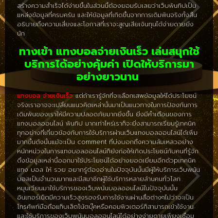
สร้างความสำเร็จได้ง่ายขึ้นในส่วนนี้ต้องยอมรับเลยว่าเว็บพันทิปเป็น
แหล่งข้อมูลที่ครบครัน และให้ข้อมูลที่เกิดขึ้นจากการเดิมพันจริงทั้งสิ้น
อธิบายถึงความเสี่ยงและโอกาสที่เราจะสูญเสียเงินทุนได้ง่ายดายยิ่ง
นัก
ทางเข้า แทงบอลจ่ายเงินเร็ว เล่นสนุกใช้
บริการได้อย่างคุ้มค่า เปิดให้บริการมา
อย่างยาวนาน
แทงบอล จ่ายเงินเร็ว
แต่ถ้าเรารู้จักที่จะเลือกเสพข้อมูลให้ได้ประโยชน์
จริงเราอาจจะเปลี่ยนแนวคิดเหล่านั้นมาเป็นแนวทางในการป้องกันการ
เดิมพันของเราให้มีความปลอดภัยมากยิ่งขึ้น ยิ่งมีคำเตือนของการ
แทงบอลออนไลน์ พันทิป มากเท่าไหร่เราก็จะยิ่งสามารถเรียนรู้เทคนิค
ทุกอย่างที่เกี่ยวข้องกับการใช้บริการผ่านเว็บแทงบอลออนไลน์ได้เพิ่ม
มากขึ้นดังนั้นแม้จะเป็น comment ที่บ่งบอกถึงความล้มเหลวอย่าง
หนักหน่วงในการแทงบอลออนไลน์ก็ยังก่อให้เกิดประโยชน์กับคนที่รู้จัก
ดึงข้อมูลเหล่านี้ออกมาใช้ประโยชน์ได้อย่างยอดเยี่ยมอีกด้วpเทคนิค
แทง บอล ให้ รวย อยากรู้ต้องอ่านในปัจจุบันนั้นมีผู้ให้บริการเว็บพนัน
บอลเป็นจำนวนมากและมีสมาชิกผู้ใช้บริการหลายล้านคนทั่วโลก
หมุนเวียนมาใช้บริการของเว็บพนันบอลออนไลน์ในปัจจุบันนั้น
อินเทอร์เน็ตมีความเร็วสูงรองรับการใช้งานผ่านสื่อต่างๆไม่ว่าจะเป็น
โทรศัพท์มือถือแท็บเล็ตโน้ตบุ๊คหรือคอมพิวเตอร์ก็สามารถเข้าใช้งาน
และใช้บริการของเว็บพนันบอลออนไลน์ได้อย่างง่ายดายเพียงเชื่อม