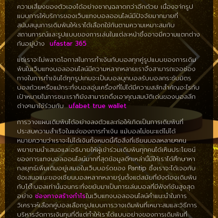
ความเสี่ยงของตัวเองได้อย่างชาญฉลาดกว่าอีกด้วย เนื่องจา่กรูป
แบบการให้บริการของเว็บแทงบอลออนไลน์มีปัจจัยมากมายที่
สนับสนุนการเดิมพันให้เราได้เลือกใช้กันตามความเหมาะสมกับ
สถานการณ์และรูปแบบของการเล่นในแต่ละหน้าซึ่งอาจมีความแตกต่าง
กันอยู่บ้าง
ufastar 365
แต่เราจะไม่พลาดโอกาสในการทำเงินกับบอลทุกคู่รูปแบบของการเดิม
พันในเว็บแทงบอลออนไลน์มีความหลากหลายเราจึงสามารถเจอช่อง
ทางในการทำเงินได้ทุกรูปเกมจะเป็นบอลบุกบอลรับบอลกระชับมิตร
บอลถ้วยหรือแม้กระทั่งบอลอุ่นเครื่องที่ไม่ได้มีความสลักสำคัญอะไรกับ
เป้าหมายในการชนะเราก็ยังสามารถดึงเอาคุณสมบัติเด่นของบอลลีก
ต่างๆมาใช้ร่วมกับ
ufabet true wallet
การวางแผนเดิมพันได้อย่างลงตัวและก่อให้เกิดเป็นการเดิมพันที่
ประสบความสำเร็จในแง่ของการทำเงิน แม้บอลไม่ชนะแต่ไม่ได้
หมายความว่าเราจะไม่ได้เงินทั้งหมดนี้คือสิ่งที่เซียนบอลหลายๆคน
พยายามนำเสนอและอธิบายให้ผู้เข้าร่วมเดิมพันทุกคนได้เห็นประโยชน์
ของการแทงบอลออนไลน์มากที่สุดข้อมูลดีๆเหล่านี้มีให้เราได้ศึกษาหา
กลยุทธ์เพิ่มเติมอยู่เสมอในเว็บบอร์ดของ Pantip ซึ่งเราจะได้เจอกับ
ข้อเสนอแนะของเซียนบอลหลากหลายรุ่นตั้งแต่สมัยที่ยังต้องเดิมพัน
กับโต๊ะบอลเท่านั้นจนกระทั่งขยับมาเป็นการเล่นบอลที่มีฟังก์ชันสูงสุด
อย่าง
ช่องทางสร้างกำไร
ในเว็บแทงบอลออนไลน์คำแนะนำในการ
วิเคราะห์เลือกคู่บอลเลือกรูปแบบการวางเดิมพันที่เหมาะสมและวิธีการ
บริหารจัดการเงินทุนที่ดีแต่ทำให้เราได้แบบอย่างของการเดิมพันที่